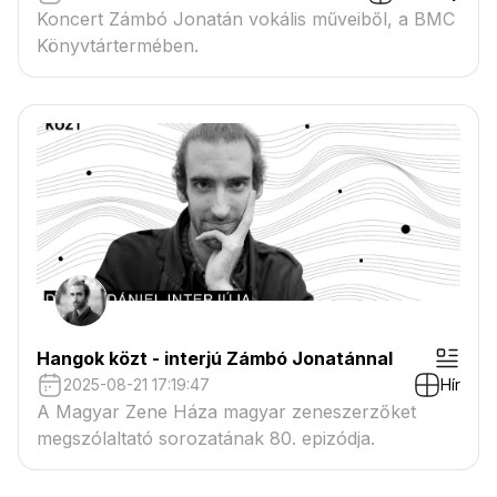
Koncert Zámbó Jonatán vokális műveiből, a BMC
Könyvtártermében.
Hangok közt - interjú Zámbó Jonatánnal
2025-08-21 17:19:47
Hír
A Magyar Zene Háza magyar zeneszerzőket
megszólaltató sorozatának 80. epizódja.