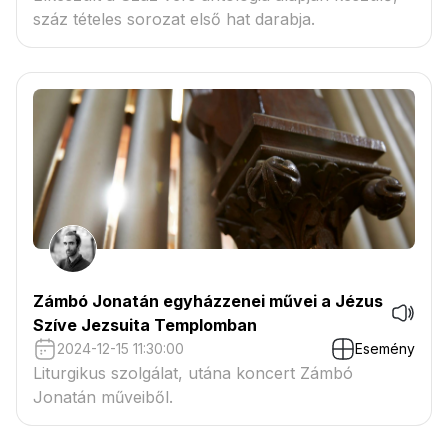
száz tételes sorozat első hat darabja.
Zámbó Jonatán egyházzenei művei a Jézus
Szíve Jezsuita Templomban
2024-12-15 11:30:00
Esemény
Liturgikus szolgálat, utána koncert Zámbó
Jonatán műveiből.