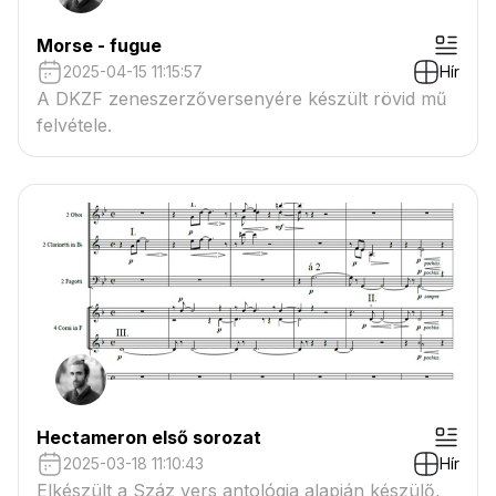
Morse - fugue
2025-04-15 11:15:57
Hír
A DKZF zeneszerzőversenyére készült rövid mű
felvétele.
Hectameron első sorozat
2025-03-18 11:10:43
Hír
Elkészült a Száz vers antológia alapján készülő,