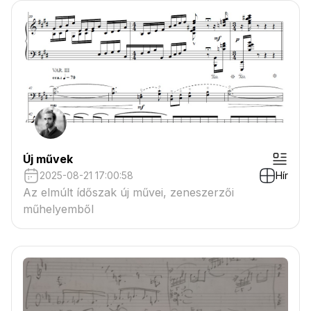
Új művek
2025-08-21 17:00:58
Hír
Az elmúlt ídőszak új művei, zeneszerzői
műhelyemből