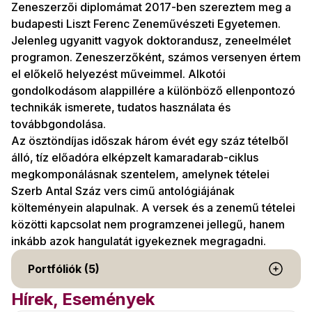
Zeneszerzői diplomámat 2017-ben szereztem meg a
budapesti Liszt Ferenc Zeneművészeti Egyetemen.
Jelenleg ugyanitt vagyok doktorandusz, zeneelmélet
programon. Zeneszerzőként, számos versenyen értem
el előkelő helyezést műveimmel. Alkotói
gondolkodásom alappillére a különböző ellenpontozó
technikák ismerete, tudatos használata és
továbbgondolása.
Az ösztöndíjas időszak három évét egy száz tételből
álló, tíz előadóra elképzelt kamaradarab-ciklus
megkomponálásnak szentelem, amelynek tételei
Szerb Antal Száz vers cimű antológiájának
költeményein alapulnak. A versek és a zenemű tételei
közötti kapcsolat nem programzenei jellegű, hanem
inkább azok hangulatát igyekeznek megragadni.
Portfóliók (5)
Hírek, Események