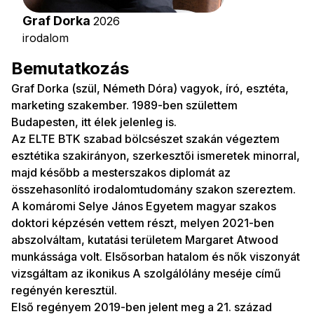
Graf Dorka
2026
irodalom
Bemutatkozás
Graf Dorka (szül, Németh Dóra) vagyok, író, esztéta,
marketing szakember. 1989-ben születtem
Budapesten, itt élek jelenleg is.
Az ELTE BTK szabad bölcsészet szakán végeztem
esztétika szakirányon, szerkesztői ismeretek minorral,
majd később a mesterszakos diplomát az
összehasonlító irodalomtudomány szakon szereztem.
A komáromi Selye János Egyetem magyar szakos
doktori képzésén vettem részt, melyen 2021-ben
abszolváltam, kutatási területem Margaret Atwood
munkássága volt. Elsősorban hatalom és nők viszonyát
vizsgáltam az ikonikus A szolgálólány meséje című
regényén keresztül.
Első regényem 2019-ben jelent meg a 21. század