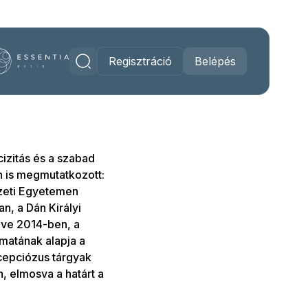
Regisztráció
Belépés
izitás és a szabad
n is megmutatkozott:
zeti Egyetemen
, a Dán Királyi
eve 2014-ben, a
amatának alapja a
ncepciózus tárgyak
n, elmosva a határt a