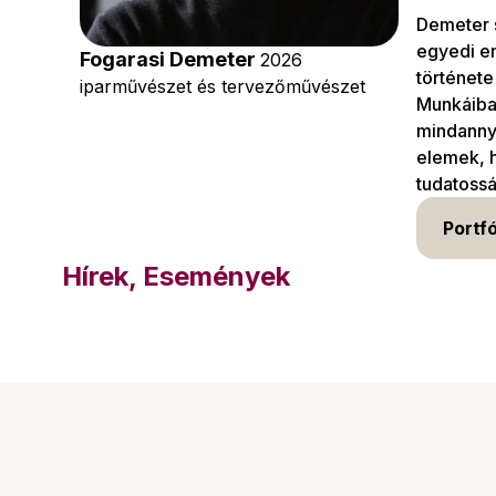
Demeter s
egyedi en
Fogarasi Demeter
2026
története
iparművészet és tervezőművészet
Munkáiban
mindannyi
elemek, h
tudatossá
Portfó
Hírek, Események