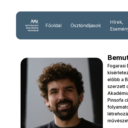
Hírek,
Főoldal
Ösztöndíjasok
Esemén
Bemut
Fogarasi 
kísérlete
előbb a 
szerzett 
Akadémián
Pinsofa c
folyamato
létrehozá
művészet 