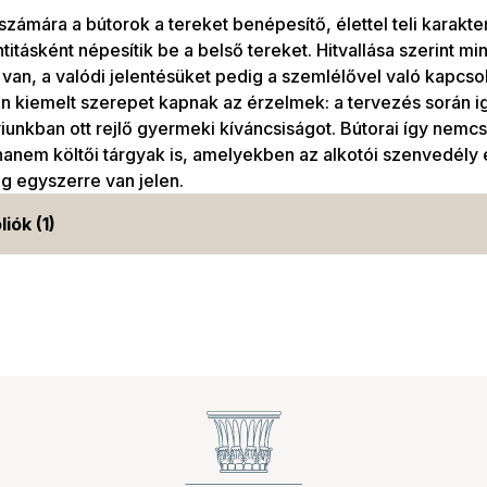
zámára a bútorok a tereket benépesítő, élettel teli karakt
titásként népesítik be a belső tereket. Hitvallása szerint m
 van, a valódi jelentésüket pedig a szemlélővel való kapcso
 kiemelt szerepet kapnak az érzelmek: a tervezés során ig
unkban ott rejlő gyermeki kíváncsiságot. Bútorai így nemcs
anem költői tárgyak is, amelyekben az alkotói szenvedély 
g egyszerre van jelen.
liók (1)