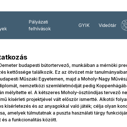
Pályázati
GYIK
Videótár
yek
felhívások
atkozás
Demeter budapesti bútortervező, munkáiban a mérnöki prec
zés kettőssége találkozik. Ez az ötvözet már tanulmányaiba
Budapesti Műszaki Egyetemen, majd a Moholy-Nagy Művés
diplomát, nemzetközi szemléletmódját pedig Koppenhágában
 mélyítette el. A kétszeres Moholy-ösztöndíjas tervező n
ímű kísérleti projektjével vált először ismertté. Alkotói foly
s kísérletezés és az anyagokkal való játék; célja olyan ko
sa, amelyek túlmutatnak a puszta használati tárgy funkciójá
és a funkcionalitás között.