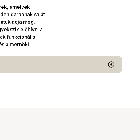
erek, amelyek
inden darabnak saját
latuk adja meg.
yekszik előhívni a
ak funkcionális
és a mérnöki