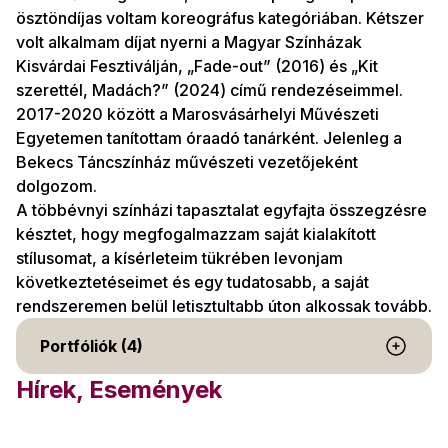
ösztöndíjas voltam koreográfus kategóriában. Kétszer
volt alkalmam díjat nyerni a Magyar Színházak
Kisvárdai Fesztiválján, „Fade-out” (2016) és „Kit
szerettél, Madách?” (2024) című rendezéseimmel.
2017-2020 között a Marosvásárhelyi Művészeti
Egyetemen tanítottam óraadó tanárként. Jelenleg a
Bekecs Táncszínház művészeti vezetőjeként
dolgozom.
A többévnyi színházi tapasztalat egyfajta összegzésre
késztet, hogy megfogalmazzam saját kialakított
stílusomat, a kísérleteim tükrében levonjam
következtetéseimet és egy tudatosabb, a saját
rendszeremen belül letisztultabb úton alkossak tovább.
Portfóliók (4)
Hírek, Események