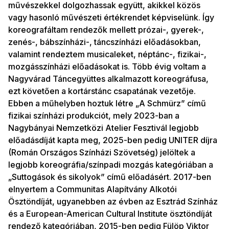
művészekkel dolgozhassak együtt, akikkel közös
vagy hasonló művészeti értékrendet képviselünk. Így
koreografáltam rendezők mellett prózai-, gyerek-,
zenés-, bábszínházi-, táncszínházi előadásokban,
valamint rendeztem musicaleket, néptánc-, fizikai-,
mozgásszínházi előadásokat is. Több évig voltam a
Nagyvárad Táncegyüttes alkalmazott koreográfusa,
ezt követően a kortárstánc csapatának vezetője.
Ebben a műhelyben hoztuk létre „A Schmürz” című
fizikai színházi produkciót, mely 2023-ban a
Nagybányai Nemzetközi Atelier Fesztivál legjobb
előadásdíját kapta meg, 2025-ben pedig UNITER díjra
(Román Országos Színházi Szövetség) jelöltek a
legjobb koreográfia/színpadi mozgás kategóriában a
„Suttogások és sikolyok” című előadásért. 2017-ben
elnyertem a Communitas Alapítvány Alkotói
Ösztöndíját, ugyanebben az évben az Esztrád Színház
és a European-American Cultural Institute ösztöndíját
rendező kategóriában, 2015-ben pedig Fülöp Viktor