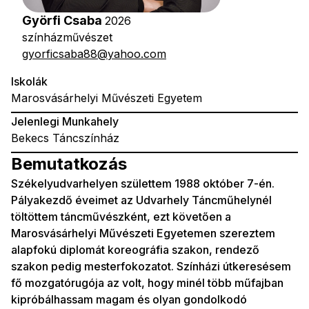
Györfi Csaba
2026
színházművészet
gyorficsaba88@yahoo.com
Iskolák
Marosvásárhelyi Művészeti Egyetem
Jelenlegi Munkahely
Bekecs Táncszínház
Bemutatkozás
Székelyudvarhelyen születtem 1988 október 7-én.
Pályakezdő éveimet az Udvarhely Táncműhelynél
töltöttem táncművészként, ezt követően a
Marosvásárhelyi Művészeti Egyetemen szereztem
alapfokú diplomát koreográfia szakon, rendező
szakon pedig mesterfokozatot. Színházi útkeresésem
fő mozgatórugója az volt, hogy minél több műfajban
kipróbálhassam magam és olyan gondolkodó