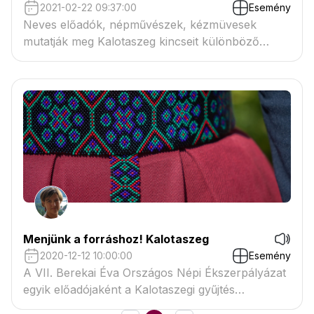
2021-02-22 09:37:00
Esemény
Neves előadók, népművészek, kézmüvesek
mutatják meg Kalotaszeg kincseit különböző
szemszögből.Szeretettel várunk minden
érdeklődőt!
Menjünk a forráshoz! Kalotaszeg
2020-12-12 10:00:00
Esemény
A VII. Berekai Éva Országos Népi Ékszerpályázat
egyik előadójaként a Kalotaszegi gyűjtés
érdekességeiről, nehézségeiről fogok praktikus