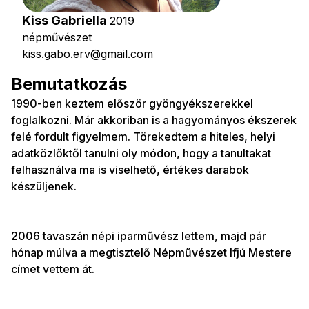
Kiss Gabriella
2019
népművészet
kiss.gabo.erv@gmail.com
Bemutatkozás
1990-ben keztem először gyöngyékszerekkel
foglalkozni. Már akkoriban is a hagyományos ékszerek
felé fordult figyelmem. Törekedtem a hiteles, helyi
adatközlőktől tanulni oly módon, hogy a tanultakat
felhasználva ma is viselhető, értékes darabok
készüljenek.
2006 tavaszán népi iparművész lettem, majd pár
hónap múlva a megtisztelő Népművészet Ifjú Mestere
címet vettem át.