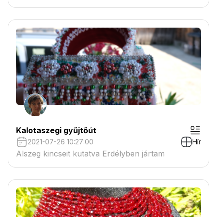
gálaműsora.
Kalotaszegi gyűjtőút
2021-07-26 10:27:00
Hír
Alszeg kincseit kutatva Erdélyben jártam