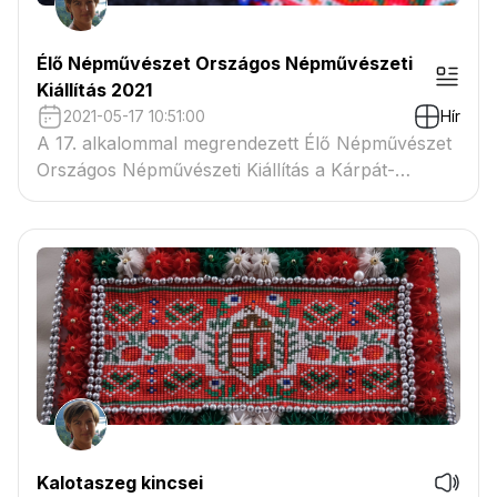
Élő Népművészet Országos Népművészeti
Kiállítás 2021
2021-05-17 10:51:00
Hír
A 17. alkalommal megrendezett Élő Népművészet
Országos Népművészeti Kiállítás a Kárpát-
medencei kézművesek ötévente látható
legnagyobb seregszemléje. A több mint másfél
ezer népművészeti alkotást felvonultató tárlaton
tájegységi és tematikus blokkokban tekinthetőek
meg a szebbnél szebb alkotások.
Kalotaszeg kincsei