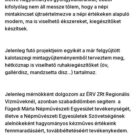
kifolyólag nem áll messze tőlem, hogy a népi
mintakincset újtraértelmezve a népi értékeken alapuló
modern, ma is viselhető ékszereket, kiegészítőket
készítsek.
Jelenleg futó projektjeim egyikét a már felgyűjtött
kalotaszegi mintagyűjteményemből terveztem meg,
hétköznap is viselhető ruhakiegészítőket (öv,
gallérdísz, mandzsetta dísz...) tartalmaz.
Jelenleg mérnökként dolgozom az ÉRV ZRt Regionális
Vízműveknél, azonban szabadidőmben segitem a
Fügedi Márta Népművészeti Egyesület tevékenységét,
illetve a Népművészeti Egyesületek Szövetségének
alelnökeként hagyományos kézműves értékeink
fennmaradásáért, továbbéltetéséért tevékenykedem.