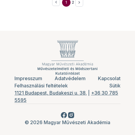
1
2
tanácsokat praktikákat megosztani a
hallgatósággal, melyek saját élményekből
táplálkoznak!
Impresszum
Adatvédelem
Kapcsolat
Felhasználási feltételek
Sütik
1121 Budapest, Budakeszi u. 38.
|
+36 30 785
5595
© 2026 Magyar Művészeti Akadémia