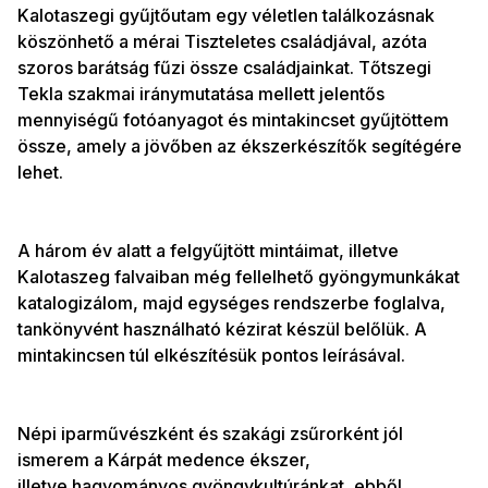
Kalotaszegi gyűjtőutam egy véletlen találkozásnak
köszönhető a mérai Tiszteletes családjával, azóta
szoros barátság fűzi össze családjainkat. Tőtszegi
Tekla szakmai iránymutatása mellett jelentős
mennyiségű fotóanyagot és mintakincset gyűjtöttem
össze, amely a jövőben az ékszerkészítők segítégére
lehet.
A három év alatt a felgyűjtött mintáimat, illetve
Kalotaszeg falvaiban még fellelhető gyöngymunkákat
katalogizálom, majd egységes rendszerbe foglalva,
tankönyvént használható kézirat készül belőlük. A
mintakincsen túl elkészítésük pontos leírásával.
Népi iparművészként és szakági zsűrorként jól
ismerem a Kárpát medence ékszer,
illetve hagyományos gyöngykultúránkat, ebből