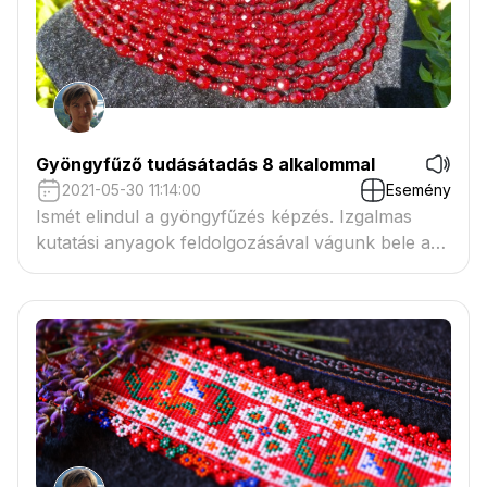
Gyöngyfűző tudásátadás 8 alkalommal
2021-05-30 11:14:00
Esemény
Ismét elindul a gyöngyfűzés képzés. Izgalmas
kutatási anyagok feldolgozásával vágunk bele a
munkának!