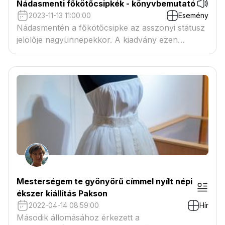
Nádasmenti főkötőcsipkék - könyvbemutató
2023-11-13 11:00:00
Esemény
Nádasmentén a főkötőcsipke az asszonyi státusz
jelölője nagyünnepekkor. A kiadvány ezen
ékszereket rendszerezi bemutatva a falvak
különböző díszítményeit.
Mesterségem te gyönyörű címmel nyílt népi
ékszer kiállítás Pakson
2022-04-14 08:59:00
Hír
Második állomásához érkezett a