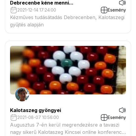
Debrecenbe kéne menni...
2021-12-14 17:24:00
Esemény
Kézműves tudásátadás Debrecenben, Kalotaszegi
gyűjtés alapján
Kalotaszeg gyöngyei
2021-08-07 10:56:00
Esemény
Augusztus 7-én kerül megrendezésre a tavaszi
nagy sikerű Kalotaszeg Kincsei online konferencia