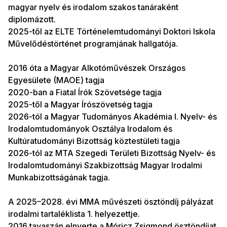
magyar nyelv és irodalom szakos tanáraként
diplomázott.
2025-től az ELTE Történelemtudományi Doktori Iskola
Művelődéstörténet programjának hallgatója.
2016 óta a Magyar Alkotóművészek Országos
Egyesülete (MAOE) tagja
2020-ban a Fiatal Írók Szövetsége tagja
2025-től a Magyar Írószövetség tagja
2026-tól a Magyar Tudományos Akadémia I. Nyelv- és
Irodalomtudományok Osztálya Irodalom és
Kultúratudományi Bizottság köztestületi tagja
2026-tól az MTA Szegedi Területi Bizottság Nyelv- és
Irodalomtudományi Szakbizottság Magyar Irodalmi
Munkabizottságának tagja.
A 2025–2028. évi MMA művészeti ösztöndíj pályázat
irodalmi tartaléklista 1. helyezettje.
2016 tavaszán elnyerte a Móricz Zsigmond ösztöndíjat.