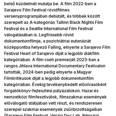
belső küzdelmét mutatja be. A film 2022-ben a
Sarajevo Film Festival rövidfilmes
versenyprogramjában debütált, és többek között
szerepelt az A-kategóriás Tallinn Black Nights Film
Festival és a Seattle International Film Festival
válogatásában is. Legfrissebb rövid
dokumentumfilmje, a pszichiátriai eutanáziát
középpontba helyező Falling, elnyerte a Sarajevo Film
Festival Heart of Sarajevo díját a legjobb diákfilm
kategóriában. A film cseh premierjét 2023-ban a
rangos Jihlava International Documentary Festivalon
tartották, 2024-ben pedig elnyerte a Magyar
Filmkritikusok díját a legjobb dokumentumfilm
kategóriában. Évekig tevékenykedett előolvasóként
forgatókönyv-fejlesztési pályázatokon. Hazai és
nemzetközi filmfesztiválok, filmszakmai események
előválogató stábjában vett részt, és rendszeresen
szerepel szakmai események zsűribizottságaiban
(Sarajevo Film Festival, Verzio Doc Lab, Néprajzi