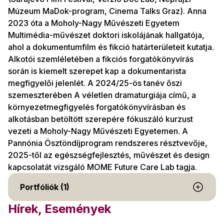
Múzeum MaDok-program, Cinema Talks Graz). Anna
2023 óta a Moholy-Nagy Művészeti Egyetem
Multimédia-művészet doktori iskolájának hallgatója,
ahol a dokumentumfilm és fikció határterületeit kutatja.
Alkotói szemléletében a fikciós forgatókönyvírás
során is kiemelt szerepet kap a dokumentarista
megfigyelői jelenlét. A 2024/25-ös tanév őszi
szemeszterében A véletlen dramaturgiája című, a
környezetmegfigyelés forgatókönyvírásban és
alkotásban betöltött szerepére fókuszáló kurzust
vezeti a Moholy-Nagy Művészeti Egyetemen. A
Pannónia Ösztöndíjprogram rendszeres résztvevője,
2025-től az egészségfejlesztés, művészet és design
kapcsolatát vizsgáló MOME Future Care Lab tagja.
Portfóliók (1)
Hírek, Események