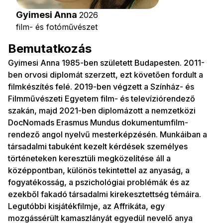
Gyimesi Anna
2026
film- és fotóművészet
Bemutatkozás
Gyimesi Anna 1985-ben született Budapesten. 2011-
ben orvosi diplomát szerzett, ezt követően fordult a
filmkészítés felé. 2019-ben végzett a Színház- és
Filmművészeti Egyetem film- és televíziórendező
szakán, majd 2021-ben diplomázott a nemzetközi
DocNomads Erasmus Mundus dokumentumfilm-
rendező angol nyelvű mesterképzésén. Munkáiban a
társadalmi tabuként kezelt kérdések személyes
történeteken keresztüli megközelítése áll a
középpontban, különös tekintettel az anyaság, a
fogyatékosság, a pszichológiai problémák és az
ezekből fakadó társadalmi kirekesztettség témáira.
Legutóbbi kisjátékfilmje, az Affrikáta, egy
mozgássérült kamaszlányát egyedül nevelő anya