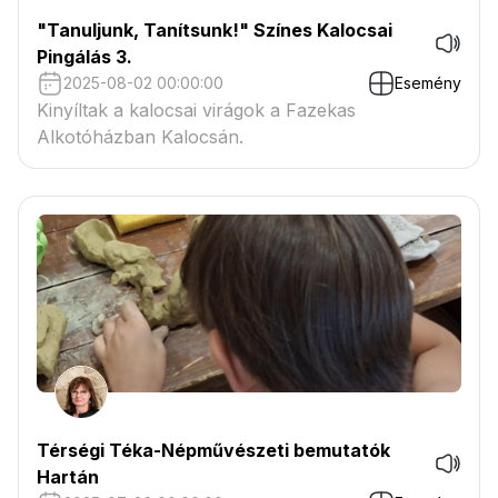
"Tanuljunk, Tanítsunk!" Színes Kalocsai
Pingálás 3.
2025-08-02 00:00:00
Esemény
Kinyíltak a kalocsai virágok a Fazekas
Alkotóházban Kalocsán.
Térségi Téka-Népművészeti bemutatók
Hartán