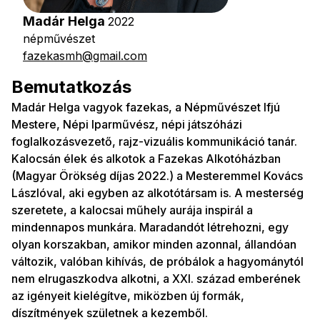
Madár Helga
2022
népművészet
fazekasmh@gmail.com
Bemutatkozás
Madár Helga vagyok fazekas, a Népművészet Ifjú
Mestere, Népi Iparművész, népi játszóházi
foglalkozásvezető, rajz-vizuális kommunikáció tanár.
Kalocsán élek és alkotok a Fazekas Alkotóházban
(Magyar Örökség díjas 2022.) a Mesteremmel Kovács
Lászlóval, aki egyben az alkotótársam is. A mesterség
szeretete, a kalocsai műhely aurája inspirál a
mindennapos munkára. Maradandót létrehozni, egy
olyan korszakban, amikor minden azonnal, állandóan
változik, valóban kihívás, de próbálok a hagyománytól
nem elrugaszkodva alkotni, a XXI. század emberének
az igényeit kielégítve, miközben új formák,
díszítmények születnek a kezemből.