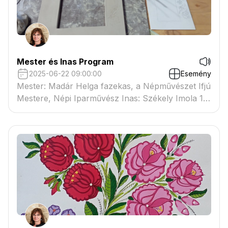
Mester és Inas Program
2025-06-22 09:00:00
Esemény
Mester: Madár Helga fazekas, a Népművészet Ifjú
Mestere, Népi Iparművész Inas: Székely Imola 17
éves