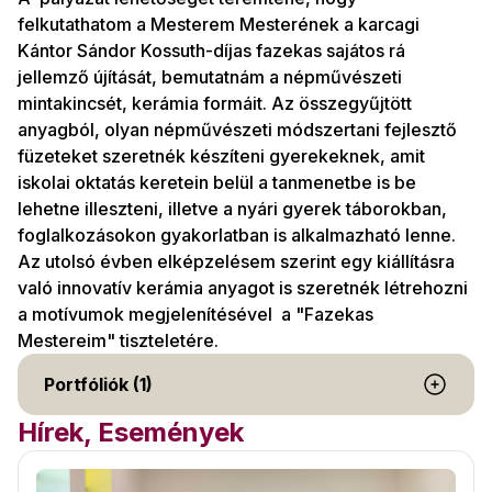
felkutathatom a Mesterem Mesterének a karcagi
Kántor Sándor Kossuth-díjas fazekas sajátos rá
jellemző újítását, bemutatnám a népművészeti
mintakincsét, kerámia formáit. Az összegyűjtött
anyagból, olyan népművészeti módszertani fejlesztő
füzeteket szeretnék készíteni gyerekeknek, amit
iskolai oktatás keretein belül a tanmenetbe is be
lehetne illeszteni, illetve a nyári gyerek táborokban,
foglalkozásokon gyakorlatban is alkalmazható lenne.
Az utolsó évben elképzelésem szerint egy kiállításra
való innovatív kerámia anyagot is szeretnék létrehozni
a motívumok megjelenítésével a "Fazekas
Mestereim" tiszteletére.
Portfóliók (1)
Hírek, Események