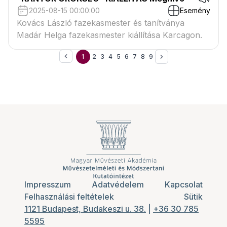
2025-08-15 00:00:00
Esemény
Kovács László fazekasmester és tanítványa
Madár Helga fazekasmester kiállítása Karcagon.
1
2
3
4
5
6
7
8
9
Impresszum
Adatvédelem
Kapcsolat
Felhasználási feltételek
Sütik
1121 Budapest, Budakeszi u. 38.
|
+36 30 785
5595