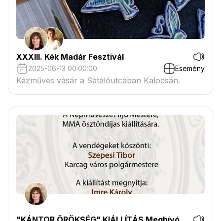
XXXIII. Kék Madár Fesztivál
2025-06-13 00:00:00
Esemény
Kézműves vásár a Sétálóutcában Kalocsán.
"KÁNTOR ÖRÖKSÉG" KIÁLLÍTÁS Meghívó