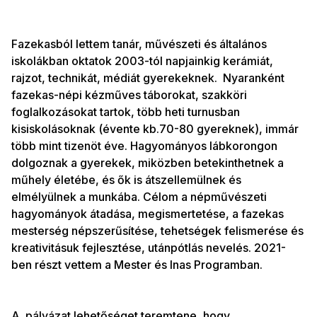
Fazekasból lettem tanár, művészeti és általános
iskolákban oktatok 2003-tól napjainkig kerámiát,
rajzot, technikát, médiát gyerekeknek. Nyaranként
fazekas-népi kézműves táborokat, szakköri
foglalkozásokat tartok, több heti turnusban
kisiskolásoknak (évente kb.70-80 gyereknek), immár
több mint tizenöt éve. Hagyományos lábkorongon
dolgoznak a gyerekek, miközben betekinthetnek a
műhely életébe, és ők is átszellemülnek és
elmélyülnek a munkába. Célom a népművészeti
hagyományok átadása, megismertetése, a fazekas
mesterség népszerűsítése, tehetségek felismerése és
kreativitásuk fejlesztése, utánpótlás nevelés. 2021-
ben részt vettem a Mester és Inas Programban.
A pályázat lehetőséget teremtene, hogy