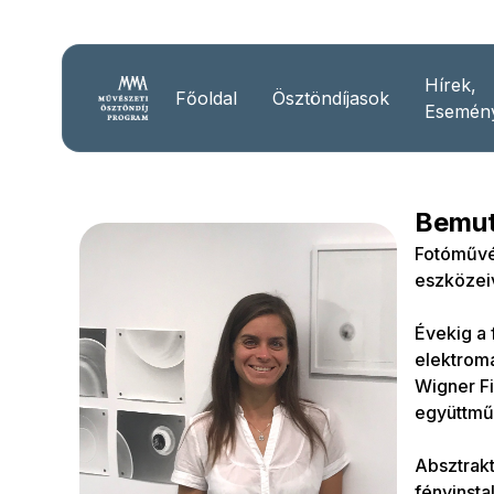
Hírek,
Főoldal
Ösztöndíjasok
Esemén
Bemut
Fotóművés
eszközeiv
Évekig a 
elektrom
Wigner Fi
együttmű
Absztrakt
fényinstal