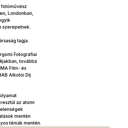
l fotóművész
sten, Londonban,
egyik
n szerepelnek.
ársaság tagja.
rgomi Fotográfiai
díjakban, továbbá
MMA Film- és
HAB Alkotói Díj
folyamat
resztül az atomi
mjelenségek
tatások mentén
mányos témák mentén.