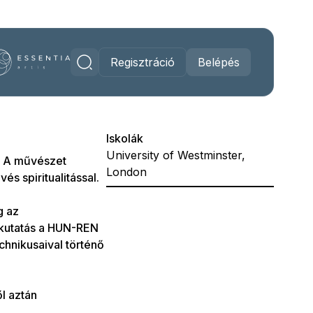
Regisztráció
Belépés
Iskolák
University of Westminster,
a. A művészet
London
és spiritualitással.
g az
 kutatás a HUN-REN
echnikusaival történő
l aztán