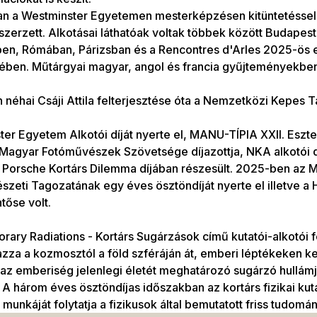
n a Westminster Egyetemen mesterképzésen kitüntetésse
szerzett. Alkotásai láthatóak voltak többek között Budape
ben, Rómában, Párizsban és a Rencontres d'Arles 2025-ös 
erében. Műtárgyai magyar, angol és francia gyűjteményekbe
néhai Csáji Attila felterjesztése óta a Nemzetközi Kepes T
er Egyetem Alkotói díját nyerte el, MANU-TÍPIA XXII. Eszte
 Magyar Fotóművészek Szövetsége díjazottja, NKA alkotói 
Porsche Kortárs Dilemma díjában részesült. 2025-ben az 
zeti Tagozatának egy éves ösztöndíját nyerte el illetve a 
tőse volt.
ary Radiations - Kortárs Sugárzások című kutatói-alkotói 
zza a kozmosztól a föld szféráján át, emberi léptékeken ke
 az emberiség jelenlegi életét meghatározó sugárzó hullá
. A három éves ösztöndíjas időszakban az kortárs fizikai ku
 munkáját folytatja a fizikusok által bemutatott friss tudo