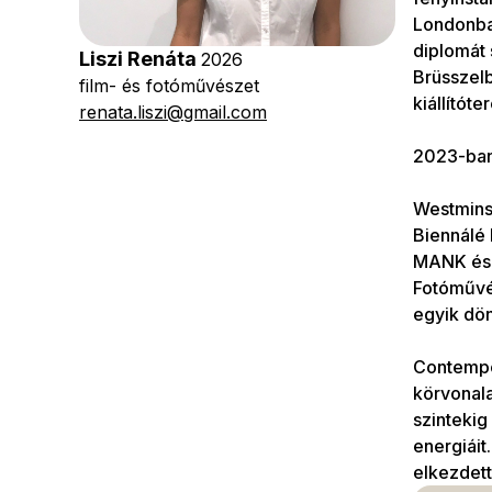
Londonba
diplomát 
Liszi Renáta
2026
Brüsszel
film- és fotóművészet
kiállítót
renata.liszi@gmail.com
2023-ban 
Westminst
Biennálé
MANK és 
Fotóművés
egyik dön
Contempor
körvonala
szintekig
energiáit
elkezdett