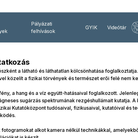
Pályázati
GYIK
Videótár
yek
felhívások
atkozás
zként a látható és láthatatlan kölcsönhatása foglalkoztatj
el közelít a fizikai törvények és természet erői felé nem kev
fény, a hang és a víz együtt-hatásaival foglalkozott. Jelenle
ágneses sugárzás spektrumának rezgéshullámait kutatja. A
zikai Kutatóközpont tudósaival, fizikusaival, kutatóival és t
ködés.
 fotogramokat alkot kamera nélkül technikákkal, amelyekbő
lációkat is készít.