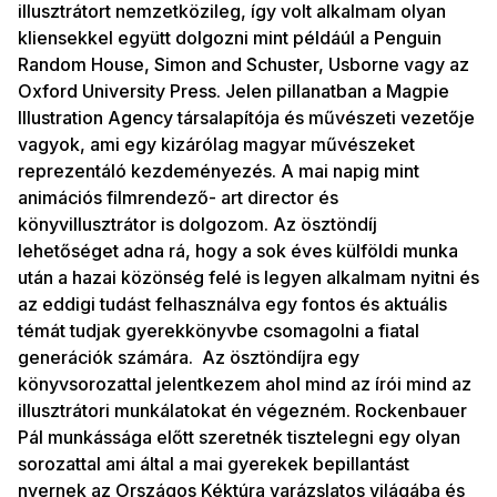
illusztrátort nemzetközileg, így volt alkalmam olyan
kliensekkel együtt dolgozni mint példáúl a Penguin
Random House, Simon and Schuster, Usborne vagy az
Oxford University Press. Jelen pillanatban a Magpie
Illustration Agency társalapítója és művészeti vezetője
vagyok, ami egy kizárólag magyar művészeket
reprezentáló kezdeményezés. A mai napig mint
animációs filmrendező- art director és
könyvillusztrátor is dolgozom. Az ösztöndíj
lehetőséget adna rá, hogy a sok éves külföldi munka
után a hazai közönség felé is legyen alkalmam nyitni és
az eddigi tudást felhasználva egy fontos és aktuális
témát tudjak gyerekkönyvbe csomagolni a fiatal
generációk számára. Az ösztöndíjra egy
könyvsorozattal jelentkezem ahol mind az írói mind az
illusztrátori munkálatokat én végezném. Rockenbauer
Pál munkássága előtt szeretnék tisztelegni egy olyan
sorozattal ami által a mai gyerekek bepillantást
nyernek az Országos Kéktúra varázslatos világába és