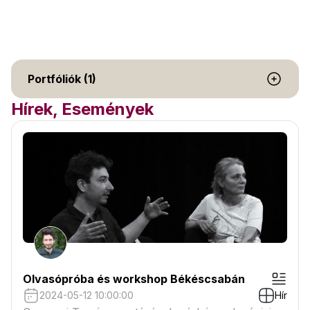
Portfóliók (1)
Hírek, Események
Olvasópróba és workshop Békéscsabán
2024-05-12 10:00:00
Hír