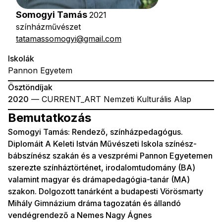
Somogyi Tamás
2021
színházművészet
tatamassomogyi@gmail.com
Iskolák
Pannon Egyetem
Ösztöndíjak
2020
— CURRENT_ART Nemzeti Kulturális Alap
Bemutatkozás
Somogyi Tamás: Rendező, színházpedagógus.
Diplomáit A Keleti István Művészeti Iskola színész-
bábszínész szakán és a veszprémi Pannon Egyetemen
szerezte színháztörténet, irodalomtudomány (BA)
valamint magyar és drámapedagógia-tanár (MA)
szakon. Dolgozott tanárként a budapesti Vörösmarty
Mihály Gimnázium dráma tagozatán és állandó
vendégrendező a Nemes Nagy Ágnes