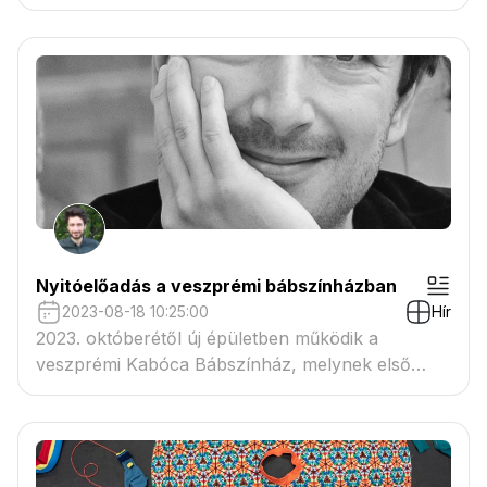
Nyitóelőadás a veszprémi bábszínházban
2023-08-18 10:25:00
Hír
2023. októberétől új épületben működik a
veszprémi Kabóca Bábszínház, melynek első
bemutatóját Somogyi Tamás rendezi A titkolódzó
fiú címmel.