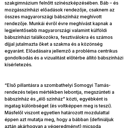
szakgimnázium felnőtt színészképzésében. Báb – és
mozgásszínházi előadások rendezője, csaknem az
összes magyarországi bábszínház meghívott
rendezője. Munkái évről évre meghívást kapnak a
legjelentősebb magyarországi valamint külföldi
bábszínházi találkozókra, fesztiválokra és számos
díjjal jutalmazta őket a szakma és a közönség
egyaránt. Előadásaira jellemző a probléma centrikus
gondolkodás és a vizualitást előtérbe állító bábszínházi
kísérletezés.
“Első pillantásra a szombathelyi Somogyi Tamás-
rendezés teljes mértékben lebontja, megszünteti a
bábszínház és „élő színház” közti, egyébként is
ingatag különbséget (és voltképpen meg is teszi).
Másfelől viszont egyetlen határozott mozdulattal
éppen azt mutatja meg, hogy a bábban (definiáljuk
aztán akárhogyan a végeredményt) micsoda