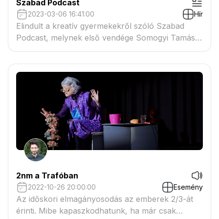
Szabad Podcast
2023-03-06 16:41:00
Hír
Elindult a kreatív gyermekekről szóló Szabad
Podcast, melynek első vendége Somogyi Tamás
volt.
2nm a Trafóban
2022-10-26 20:00:00
Esemény
Az időskori elmagányosodás az emberek 2/3-át
érinti. Mibe kapaszkodhatunk, ha már csak