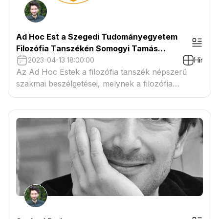
Ad Hoc Est a Szegedi Tudományegyetem
Filozófia Tanszékén Somogyi Tamás
részvételével
2023-04-13 18:00:00
Hír
Az Ad Hoc Estek a filozófia tanszék népszerű
szakmai beszélgetései, melynek a filozófia
interdiszciplináris és gyakorlati megközelítése
szempontjából vizsgálnak filozófiai szövegeket,
megközelítéseket.