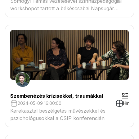
Somogyi Tamás vezetésével színházpedagógiai
workshopot tartott a békéscsabai Napsugár
Bábszínház
Szembenézés krízisekkel, traumákkal
2024-05-09 16:00:00
Hír
Kerekasztal beszélgetés művészekkel és
pszichológusokkal a CSIP konferencián