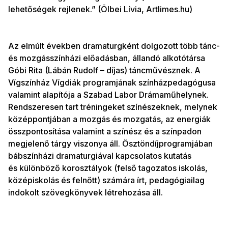
lehetőségek rejlenek.” (Ölbei Lívia, Artlimes.hu)
Az elmúlt években dramaturgként dolgozott több tánc-
és mozgásszínházi előadásban, állandó alkotótársa
Góbi Rita (Lábán Rudolf – díjas) táncművésznek. A
Vígszínház Vígdiák programjának színházpedagógusa
valamint alapítója a Szabad Labor Drámaműhelynek.
Rendszeresen tart tréningeket színészeknek, melynek
középpontjában a mozgás és mozgatás, az energiák
összpontosítása valamint a színész és a színpadon
megjelenő tárgy viszonya áll. Ösztöndíjprogramjában
bábszínházi dramaturgiával kapcsolatos kutatás
és különböző korosztályok (felső tagozatos iskolás,
középiskolás és felnőtt) számára írt, pedagógiailag
indokolt szövegkönyvek létrehozása áll.