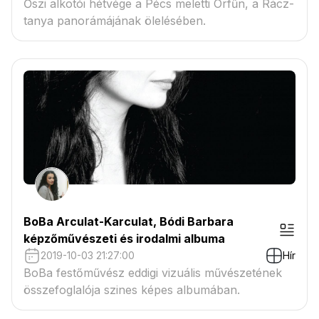
Őszi alkotói hétvége a Pécs meletti Orfűn, a Rácz-
tanya panorámájának ölelésében.
BoBa Arculat-Karculat, Bódi Barbara
képzőművészeti és irodalmi albuma
2019-10-03 21:27:00
Hír
BoBa festőművész eddigi vizuális művészetének
összefoglalója szines képes albumában.