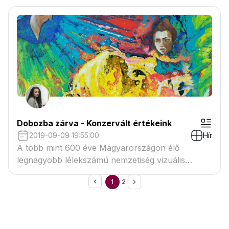
Dobozba zárva - Konzervált értékeink
2019-09-09 19:55:00
Hír
A több mint 600 éve Magyarországon élő
legnagyobb lélekszámú nemzetiség vizuális
művészeti értékeinek a feltárása.
1
2