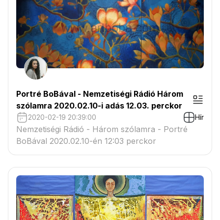
Portré BoBával - Nemzetiségi Rádió Három
szólamra 2020.02.10-i adás 12.03. perckor
2020-02-19 20:39:00
Hír
Nemzetiségi Rádió - Három szólamra - Portré
BoBával 2020.02.10-én 12:03 perckor