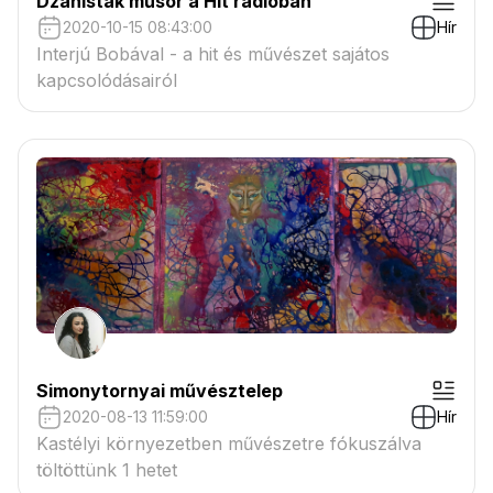
Dzanisták műsor a Hit rádióban
2020-10-15 08:43:00
Hír
Interjú Bobával - a hit és művészet sajátos
kapcsolódásairól
Simonytornyai művésztelep
2020-08-13 11:59:00
Hír
Kastélyi környezetben művészetre fókuszálva
töltöttünk 1 hetet