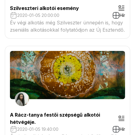
Szilveszteri alkotói esemény
2020-01-05 20:00:00
Hír
Év végi alkotás még Szilveszter ünnepén is, hogy
zseniális alkotásokkal folytatódjon az Új Esztendő.
A Rácz-tanya festői szépségű alkotói
hétvégéje.
2020-01-05 19:40:00
Hír