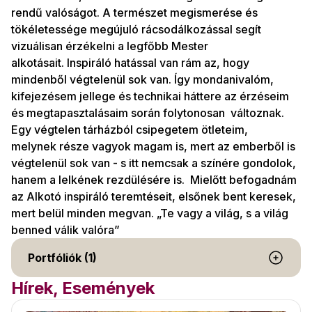
rendű valóságot. A természet megismerése és
tökéletessége megújuló rácsodálkozással segít
vizuálisan érzékelni a legfőbb Mester
alkotásait. Inspiráló hatással van rám az, hogy
mindenből végtelenül sok van. Így mondanivalóm,
kifejezésem jellege és technikai háttere az érzéseim
és megtapasztalásaim során folytonosan változnak.
Egy végtelen tárházból csipegetem ötleteim,
melynek része vagyok magam is, mert az emberből is
végtelenül sok van - s itt nemcsak a színére gondolok,
hanem a lelkének rezdülésére is. Mielőtt befogadnám
az Alkotó inspiráló teremtéseit, elsőnek bent keresek,
mert belül minden megvan. „Te vagy a világ, s a világ
benned válik valóra”
Portfóliók (1)
Hírek, Események