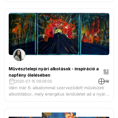
Művésztelepi nyári alkotások - inspiráció a
napfény ölelésében
2020-07-15 09:06:00
Hír
Idén már 6. alkalommal szerveződött művészeti
alkotótábor, mely energikus lendületet ad a nyári
alkotáshoz.