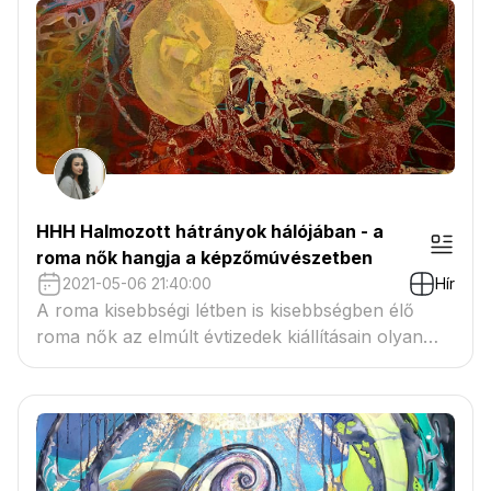
HHH Halmozott hátrányok hálójában - a
roma nők hangja a képzőmúvészetben
2021-05-06 21:40:00
Hír
A roma kisebbségi létben is kisebbségben élő
roma nők az elmúlt évtizedek kiállításain olyan
produktív módon mutatkoztak be, amelynek
révén önmegvalósításként kibontakozva írták be
vizuális látásmódjukat a roma képzőművészet
égiszébe.