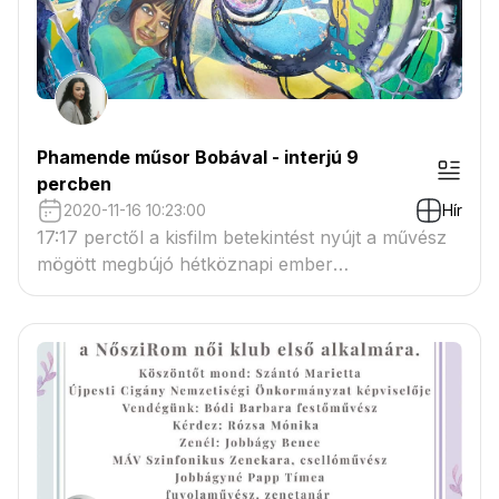
Phamende műsor Bobával - interjú 9
percben
2020-11-16 10:23:00
Hír
17:17 perctől a kisfilm betekintést nyújt a művész
mögött megbújó hétköznapi ember
mindennapjaiba, az alkotó személyes otthonába:
műhelyébe és kisebb házi galériájába is.