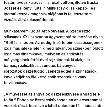
festőművész kurzusain is részt vettem, illetve Baska
József és Rényi Katalin Munkácsy-díjas képző-, és
iparművészek magániskolájában is fejlesztettem
vizuális ábrázolásmódomat.
Munkatervem: BoBa Art Nouveau: A Szecesszió
stílusának XXI. századba ágyazott átértelmezése olyan
"BoBás" módon. Az eddigi kísérleteim összességének
izgalmas játéka jelenik meg látványos színekben oldott
izgalmas dinamikával, melyben az antikvitás
mélységeinek értékével rajzolódnak ki alakjaim
barnás, realisztikus üzenetei. Látványos
sorozatok összefüggő üzenetiséggel a színhatások
kavalkádjában ölelkező antik szentek halvány
felvillanásával.
„A művészet az angyalok összeesküvése a világ feje
fölött.” Ebben az összeesküvésben én az ecsetemmel
veszek részt, keresve a látott dolgokon túli magasabb