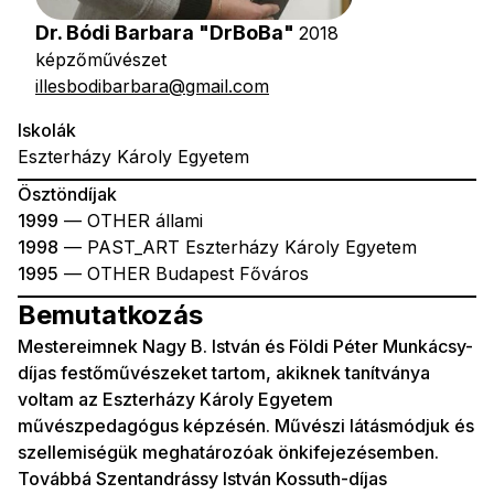
Dr. Bódi Barbara "DrBoBa"
2018
képzőművészet
illesbodibarbara@gmail.com
Iskolák
Eszterházy Károly Egyetem
Ösztöndíjak
1999
— OTHER állami
1998
— PAST_ART Eszterházy Károly Egyetem
1995
— OTHER Budapest Főváros
Bemutatkozás
Mestereimnek Nagy B. István és Földi Péter Munkácsy-
díjas festőművészeket tartom, akiknek tanítványa
voltam az Eszterházy Károly Egyetem
művészpedagógus képzésén. Művészi látásmódjuk és
szellemiségük meghatározóak önkifejezésemben.
Továbbá Szentandrássy István Kossuth-díjas