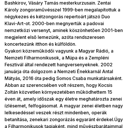
Bashkirov, Vásáry Tamás mesterkurzusain. Zentai
Károly zongoraművésszel 1999-ben megalapítottuk a
négykezes és kétzongorás repertoárt játszó Duo
Klavi-Art-ot. 2000-ben megnyertük a padovai
nemzetközi versenyt, aminek köszönhetően 2001-ben
megjelent első lemezünk, azóta rendszeresen
koncertezünk itthon és külföldön.
Gyakori közreműködői vagyunk a Magyar Rádió, a
Nemzeti Filharmonikusok, a Müpa és a Zempléni
Fesztivál által rendezett hangversenyeknek. 2002
januárja óta dolgozom a Nemzeti Énekkarnál Antal
Mátyás, 2016 óta pedig Somos Csaba munkatársaként.
Abban az szerencsében volt részem, hogy Kocsis
Zoltán közvetlen környezetében működhettem 15
éven át, amely időszak egy életre meghatározta zenei
ízlésemet, felfogásomat. A magyar zenei életben nagy
lelkesedéssel veszek részt mindenben, operák
betanítása, zenekari zongorázás egyaránt érdekel.Úgy
a Filharmonikusok tagjaként, mind művészbarátaimmal