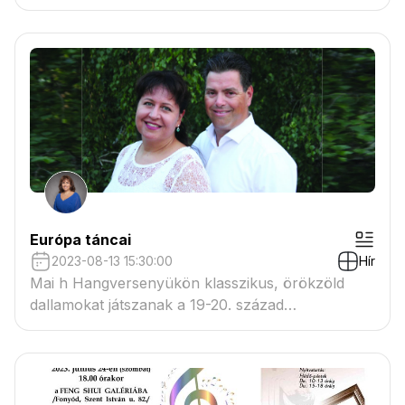
Európa táncai
2023-08-13 15:30:00
Hír
Mai h Hangversenyükön klasszikus, örökzöld
dallamokat játszanak a 19-20. század
legkedveltebb szerzőitől. Moskowsky, Grieg,
Dvořak, Debussy, Brahms legnépszerűbb
dallamaival szelik át a közönséggel Európát egy
óra alatt, élő szóval tálalva a nyáresti, frissítő