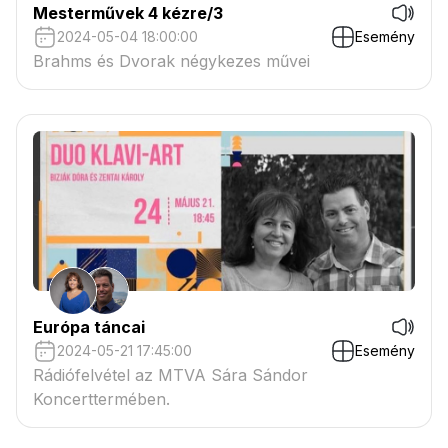
Mesterművek 4 kézre/3
2024-05-04 18:00:00
Esemény
Brahms és Dvorak négykezes művei
Európa táncai
2024-05-21 17:45:00
Esemény
Rádiófelvétel az MTVA Sára Sándor
Koncerttermében.