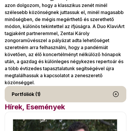
azon dolgozom, hogy a klasszikus zenét minél
szélesebb közönségnek juttassuk el, minél magasabb
minőségben, de mégis megérthető és szerethető
módon, különös tekintettel az ifjúságra. A Duo KlaviArt
tagjaként partneremmel, Zentai Károly
zongoraművésszel a pályázat adta lehetőséget
szeretném arra felhasználni, hogy a pandémiát
követően, az élő koncertélményt nélkülöző hónapok
után, a gazdag és különleges négykezes repertoár és
a több évtizedes tapasztalatunk segítségével újra
megtalálhassuk a kapcsolatot a zeneszerető
közönséggel.
Portfóliók (1)
Hírek, Események