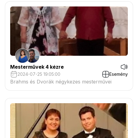
Mesterművek 4 kézre
2024-07-25 19:05:00
Esemény
Brahms és Dvorák négykezes mesterművei