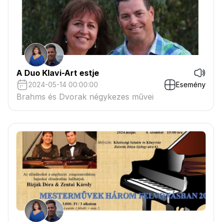
A Duo Klavi-Art estje
2024-05-14 00:00:00
Esemény
Brahms és Dvorak négykezes művei