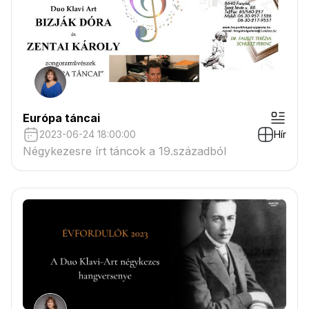
melódiákat.
Európa táncai
2023-06-24 18:00:00
Hír
Négykezesre írt táncok a 19.századból