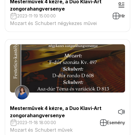
Mesterművek 4 kézre, a Duo Klavi-Art
zongorahangversenye
2023-11-19 15:00:00
Hír
Mozart és Schubert négykezes művei
Mesterművek 4 kézre, a Duo Klavi-Art
zongorahangversenye
2023-11-18 18:00:00
Esemény
Mozart és Schubert művek