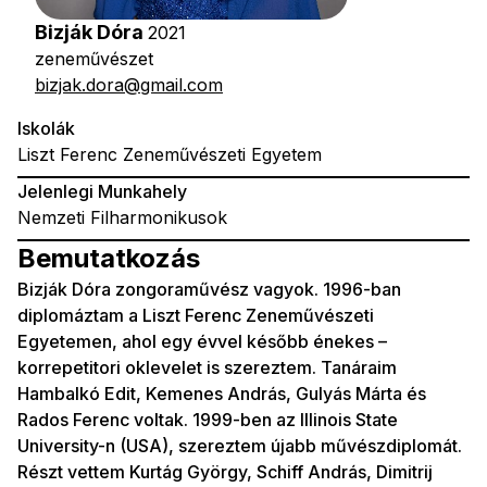
Bizják Dóra
2021
zeneművészet
bizjak.dora@gmail.com
Iskolák
Liszt Ferenc Zeneművészeti Egyetem
Jelenlegi Munkahely
Nemzeti Filharmonikusok
Bemutatkozás
Bizják Dóra zongoraművész vagyok. 1996-ban
diplomáztam a Liszt Ferenc Zeneművészeti
Egyetemen, ahol egy évvel később énekes –
korrepetitori oklevelet is szereztem. Tanáraim
Hambalkó Edit, Kemenes András, Gulyás Márta és
Rados Ferenc voltak. 1999-ben az Illinois State
University-n (USA), szereztem újabb művészdiplomát.
Részt vettem Kurtág György, Schiff András, Dimitrij