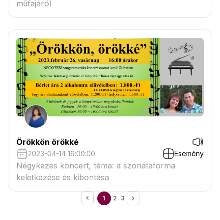
műfajáról
Örökkön örökké
2023-04-14 16:00:00
Esemény
Négykezes koncert, téma: a szonátaforma
keletkezése és kibontása
1
2
3