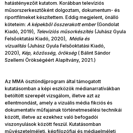
hatástényezőit kutatom. Korábban televíziós
műsorszerkesztőként dolgoztam, dokumentum- és
riportfilmeket készítettem. Eddig megjelent, önálló
köteteim:
A képekből összerakott ember
(Gondolat
Kiadó, 2019),
Televíziós műsorkészítés
(Juhász Gyula
Felsőoktatási Kiadó, 2020),
Média és
vizualitás
(Juhász Gyula Felsőoktatási Kiadó,
2020),
Kép, közösség, örökség
( Bálint Sándor
Szellemi Örökségéért Alapítvány, 2021.)
Az MMA ösztöndíjprogram által támogatott
kutatásomban a képi eszközök médianarratívákban
betöltött szerepét vizsgálom, illetve azt az
ellentmondást, amely a vizuális média fikciós és
dokumentatív műfajainak történetmesélési technikái
között, illetve az ezekhez való befogadói
viszonyulások között feszül. Kutatásomban
művészetelméleti, képfilozófiai és médiaelméleti