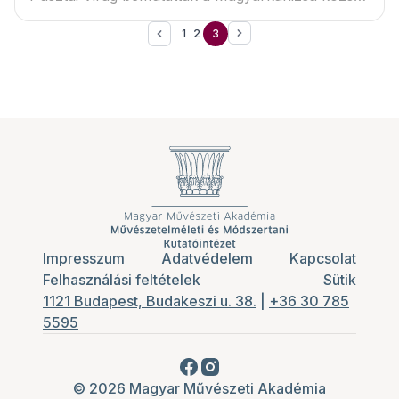
a múlt század fotóin című könyvet.
1
2
3
Impresszum
Adatvédelem
Kapcsolat
Felhasználási feltételek
Sütik
1121 Budapest, Budakeszi u. 38.
|
+36 30 785
5595
© 2026 Magyar Művészeti Akadémia