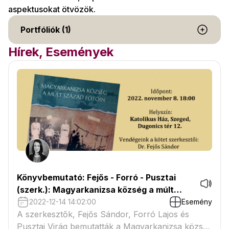
aspektusokat ötvözök.
Portfóliók (1)
Hírek, Események
Könyvbemutató: Fejős - Forró - Pusztai
(szerk.): Magyarkanizsa község a múlt
század fotóin
2022-12-14 14:02:00
Esemény
A szerkesztők, Fejős Sándor, Forró Lajos és
Pusztai Virág bemutatták a Magyarkanizsa község