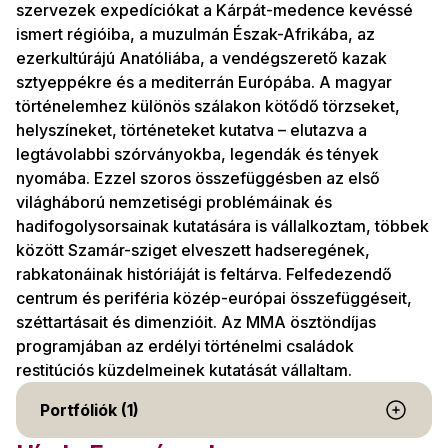
szervezek expedíciókat a Kárpát-medence kevéssé
ismert régióiba, a muzulmán Észak-Afrikába, az
ezerkultúrájú Anatóliába, a vendégszerető kazak
sztyeppékre és a mediterrán Európába. A magyar
történelemhez különös szálakon kötődő törzseket,
helyszíneket, történeteket kutatva – elutazva a
legtávolabbi szórványokba, legendák és tények
nyomába. Ezzel szoros összefüggésben az első
világháború nemzetiségi problémáinak és
hadifogolysorsainak kutatására is vállalkoztam, többek
között Szamár-sziget elveszett hadseregének,
rabkatonáinak históriáját is feltárva. Felfedezendő
centrum és periféria közép-európai összefüggéseit,
széttartásait és dimenzióit. Az MMA ösztöndíjas
programjában az erdélyi történelmi családok
restitúciós küzdelmeinek kutatását vállaltam.
Portfóliók (1)