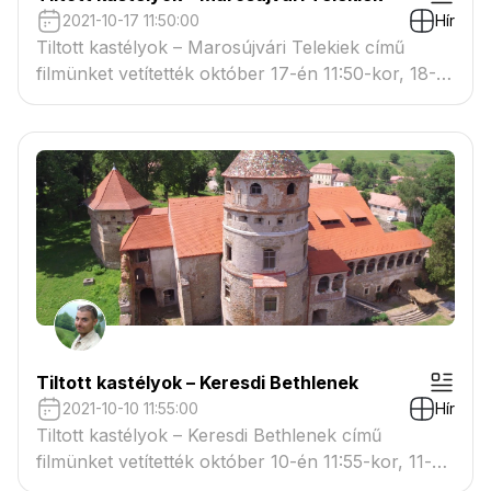
2021-10-17 11:50:00
Hír
Tiltott kastélyok – Marosújvári Telekiek című
filmünket vetítették október 17-én 11:50-kor, 18-
án 4:05-kor a Duna Worldön.
Tiltott kastélyok – Keresdi Bethlenek
2021-10-10 11:55:00
Hír
Tiltott kastélyok – Keresdi Bethlenek című
filmünket vetítették október 10-én 11:55-kor, 11-én
4:00-kor a Duna Worldön.