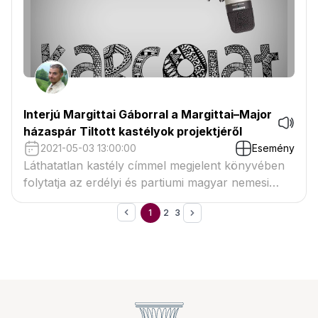
Interjú Margittai Gáborral a Margittai–Major
házaspár Tiltott kastélyok projektjéről
2021-05-03 13:00:00
Esemény
Láthatatlan kastély címmel megjelent könyvében
folytatja az erdélyi és partiumi magyar nemesi
családok kastélyainak történetét Margittai Gábor
1
2
3
és Major Anita – beszélgetés a Karc FM Karcolat
című műsorában.