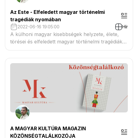
Az Este - Elfeledett magyar történelmi
tragédiák nyomában
2022-06-16 19:05:00
Hír
A külhoni magyar kisebbségek helyzete, élete,
törései és elfeledett magyar történelmi tragédiák
nyomában Major Anitával. Az este – a házigazda:
Kormos Valéria újságíró, vendége Margittai Gábor
szerkesztő, író, irodalomtörténész, filmes
szakember. Interjú a Kossuth Rádióban.
A MAGYAR KULTÚRA MAGAZIN
KÖZÖNSÉGTALÁLKOZÓJA