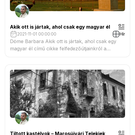
Akik ott is jártak, ahol csak egy magyar él
2021-11-01 00:00:00
Hír
Döme Barbara Akik ott is jártak, ahol csak egy
magyar él című cikke felfedezőútjainkról a
Magyar Kultúra 6. számában, amelynek
kulcstémája a vándorlás.
Tiltott kastélyok – Marosújvári Telekiek