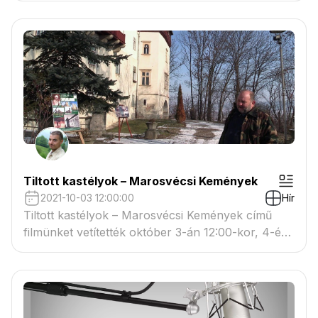
Tiltott kastélyok – Marosvécsi Kemények
2021-10-03 12:00:00
Hír
Tiltott kastélyok – Marosvécsi Kemények című
filmünket vetítették október 3-án 12:00-kor, 4-én
4:20-kor a Duna Worldön.