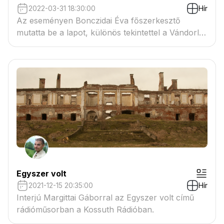
2022-03-31 18:30:00
Hír
Az eseményen Bonczidai Éva főszerkesztő
mutatta be a lapot, különös tekintettel a Vándorlás
és a legutóbbi Huszár témájú lapszámokra. Az
esemény vendége Margittai Gábor író,
irodalomtörténész, szerkesztő, riporter, kutató
volt.
Egyszer volt
2021-12-15 20:35:00
Hír
Interjú Margittai Gáborral az Egyszer volt című
rádióműsorban a Kossuth Rádióban.