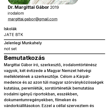
Dr. Margittai Gábor
2019
irodalom
margittai.gabor@gmail.com
Iskolák
JATE BTK
Jelenlegi Munkahely
not set
Bemutatkozás
Margittai Gábor író, szerkesztő, irodalomtörténész
vagyok, két évtizede a Magyar Nemzet hétvégi
mellékletének a szerkesztője. Célom a Kárpát-
medence és az azon túli magyar szórványközösségek
kutatása, peremlétük, sorstörténetük bemutatása
irodalmi igényű riportokban, esszékben,
dokumentumregényekben, filmeken és
vándorkiállításokon. Ezzel a céllal szerveztem és