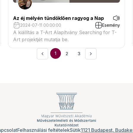
Az éj mélyén tündöklően ragyog a Nap
2024-07-11 00:00:00
Esemény
A kiállítás a T-Art Alapítvány Searching for T-
Art projektjét mutatja be.
1
2
3
pcsolat
Felhasználási feltételek
Sütik
1121 Budapest, Budakes