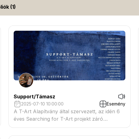
liók (1)
Support/Támasz
2025-07-10 10:00:00
Esemény
A T-Art Alapítvány által szervezett, az idén 6
éves Searching for T-Art projekt záró
kiállítása.