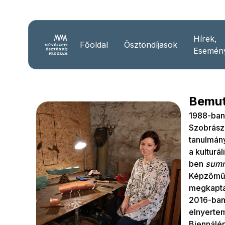
Hírek,
Főoldal
Ösztöndíjasok
Esemén
Bemut
1988-ban
Szobrász
tanulmán
a kulturá
ben
summ
Képzőműv
megkaptam
2016-ban
elnyertem
Biennálén