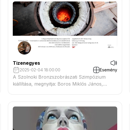
Tizenegyes
2025-02-04 18:00:00
Esemény
A Szolnoki Bronzszobrászati Szimpózium
kiállítása, megnyitja: Boros Miklós János,
szobrász