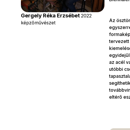
Gergely Réka Erzsébet
2022
Az ösztön
képzőművészet
egyszerr
formaképz
tervezett
kiemelése
egyidejűl
az acél v
utóbbi cs
tapasztal
segítheti
továbbvin
eltérő es