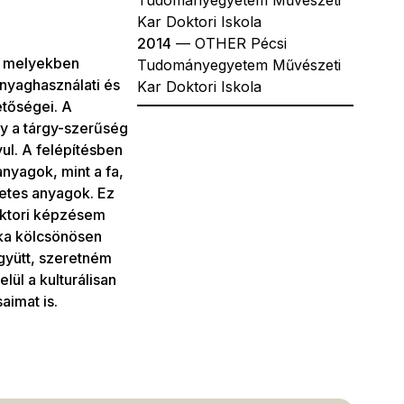
Tudományegyetem Művészeti
Kar Doktori Iskola
2014
— OTHER Pécsi
m, melyekben
Tudományegyetem Művészeti
nyaghasználati és
Kar Doktori Iskola
etőségei. A
ly a tárgy-szerűség
ul. A felépítésben
nyagok, mint a fa,
zetes anyagok. Ez
Doktori képzésem
nka kölcsönösen
gyütt, szeretném
lül a kulturálisan
aimat is.