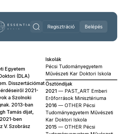
Regisztráció
Belépés
Iskolák
Pécsi Tudományegyetem
ti Egyetem
Művészeti Kar Doktori Iskola
Doktori (DLA)
m. Disszertációmat
Ösztöndíjak
kérdéseiről 2021-
2021
— PAST_ART Emberi
yok a Szolnoki
Erőforrások Minisztériuma
gnak. 2013-ban
2016
— OTHER Pécsi
gh Tamás díjat,
Tudományegyetem Művészeti
. 2021-ben
Kar Doktori Iskola
z V. Szobrász
2015
— OTHER Pécsi