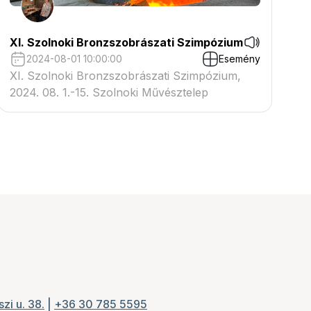
XI. Szolnoki Bronzszobrászati Szimpózium
2024-08-01 10:00:00
Esemény
XI. Szolnoki Bronzszobrászati Szimpózium,
2024. 08. 1.-15. Szolnoki Művésztelep
zi u. 38.
|
+36 30 785 5595