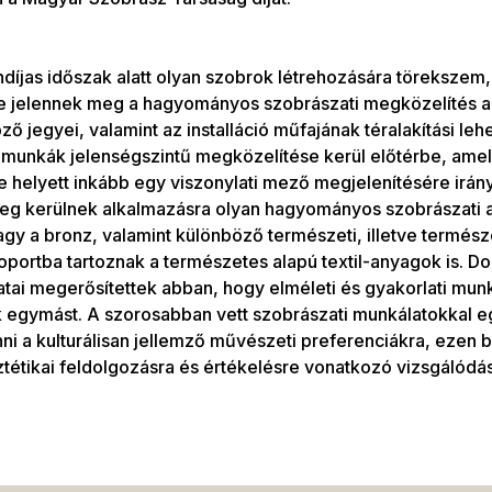
díjas időszak alatt olyan szobrok létrehozására töreksze
e jelennek meg a hagyományos szobrászati megközelítés a
ő jegyei, valamint az installáció műfajának téralakítási leh
 munkák jelenségszintű megközelítése kerül előtérbe, ame
 helyett inkább egy viszonylati mező megjelenítésére irány
eg kerülnek alkalmazásra olyan hagyományos szobrászati a
agy a bronz, valamint különböző természeti, illetve termés
oportba tartoznak a természetes alapú textil-anyagok is. 
atai megerősítettek abban, hogy elméleti és gyakorlati mu
k egymást. A szorosabban vett szobrászati munkálatokkal e
ni a kulturálisan jellemző művészeti preferenciákra, ezen be
ztétikai feldolgozásra és értékelésre vonatkozó vizsgálódás