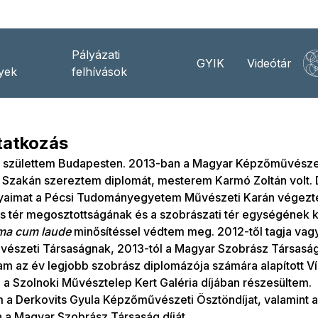
Pályázati
GYIK
Videótár
yek
felhívások
atkozás
 születtem Budapesten. 2013-ban a Magyar Képzőművésze
 Szakán szereztem diplomát, mesterem Karmó Zoltán volt. 
yaimat a Pécsi Tudományegyetem Művészeti Karán végezte
lis tér megosztottságának és a szobrászati tér egységének 
a cum laude
minősítéssel védtem meg. 2012-től tagja vag
észeti Társaságnak, 2013-tól a Magyar Szobrász Társasá
 az év legjobb szobrász diplomázója számára alapított Ví
 a Szolnoki Művésztelep Kert Galéria díjában részesültem
 a Derkovits Gyula Képzőművészeti Ösztöndíjat, valamint a
 a Magyar Szobrász Társaság díját.