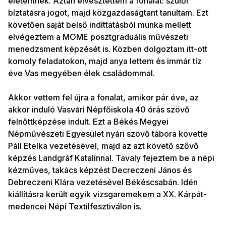
életemnek. Aztán elvesztettem a fonalat: szülői
bíztatásra jogot, majd közgazdaságtant tanultam. Ezt
követően saját belső indíttatásból munka mellett
elvégeztem a MOME posztgraduális művészeti
menedzsment képzését is. Közben dolgoztam itt-ott
komoly feladatokon, majd anya lettem és immár tíz
éve Vas megyében élek családommal.
Akkor vettem fel újra a fonalat, amikor pár éve, az
akkor induló Vasvári Népfőiskola 40 órás szövő
felnőttképzése indult. Ezt a Békés Megyei
Népművészeti Egyesület nyári szövő tábora követte
Páll Etelka vezetésével, majd az azt követő szővő
képzés Landgráf Katalinnal. Tavaly fejeztem be a népi
kézműves, takács képzést Decreczeni János és
Debreczeni Klára vezetésével Békéscsabán. Idén
kiállításra került egyik vizsgaremekem a XX. Kárpát-
medencei Népi Textilfesztiválon is.