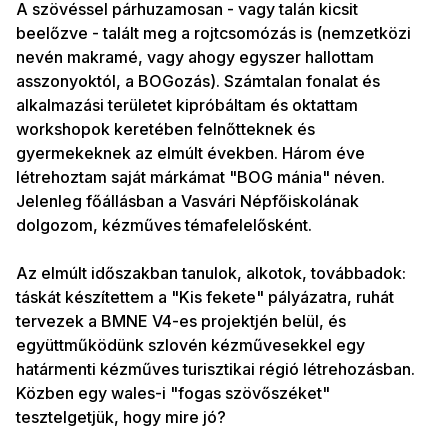
A szövéssel párhuzamosan - vagy talán kicsit
beelőzve - talált meg a rojtcsomózás is (nemzetközi
nevén makramé, vagy ahogy egyszer hallottam
asszonyoktól, a BOGozás). Számtalan fonalat és
alkalmazási területet kipróbáltam és oktattam
workshopok keretében felnőtteknek és
gyermekeknek az elmúlt években. Három éve
létrehoztam saját márkámat "BOG mánia" néven.
Jelenleg főállásban a Vasvári Népfőiskolának
dolgozom, kézműves témafelelősként.
Az elmúlt időszakban tanulok, alkotok, továbbadok:
táskát készítettem a "Kis fekete" pályázatra, ruhát
tervezek a BMNE V4-es projektjén belül, és
együttműködünk szlovén kézművesekkel egy
határmenti kézműves turisztikai régió létrehozásban.
Közben egy wales-i "fogas szövőszéket"
tesztelgetjük, hogy mire jó?