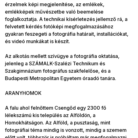
érzelmek képi megjelenítése, az emlékek,
emlékképek művészetbe való beemelése
foglalkoztatja. A technikai kísérletezés jellemző rá, a
felvetett kérdés fotóképi megfogalmazásához
gyakran feszegeti a fotográfia határait, installációkat,
és videó munkákat is készít.
Az alkotás mellett szívügye a fotográfia oktatása,
jelenleg a SZÁMALK-Szalézi Technikum és
Szakgimnázium fotográfus szakfelelőse, és a
Budapesti Metropolitan Egyetem óraadó tanára.
ARANYHOMOK
A falu ahol felnőttem Csengőd egy 2300 fő
lélekszámú kis település az Alföldön, a
Homokhátságon. Az Alföld, a pusztaság, mint
fotográfiai téma mindig is vonzott, mindig a szemem
előtt volt, többször is próbáltam már megfogalmazni,