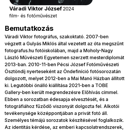
Váradi Viktor József
2024
film- és fotóművészet
Bemutatkozás
Váradi Viktor fotográfus, szakoktató. 2007-ben
végzett a Gulyás Miklós által vezetett az óta megszűnt
fotografus.hu fotóiskolában, majd a Moholy-Nagy
László Művészeti Egyetemen szerzett mesterdiplomát
2013-ban. 2010-11-ben Pécsi József Fotóművészeti
Ösztöndíj nyerteseként az Öndefiníció fotósorozatán
dolgozott, melyet 2012-ben a Mai Manó Házban állított
ki. Legutóbbi önálló kiállítása 2021-ben a TOBE
Gallery-ben került megrendezésre Előhívás címmel.
Ebben a sorozatban édesapja elvesztését, és a
fotográfiához fűződő viszonyát dolgozta fel. Alkotói
tevékenysége középpontjában a privát fotó áll.
Személyes témájú sorozatok készítésével foglalkozik.
Az identitás kérdése, az emberi kapcsolatrendszerek,