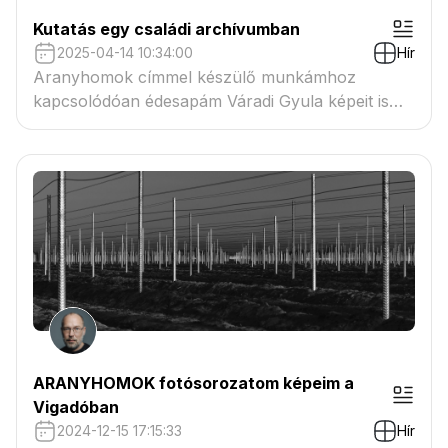
Kutatás egy családi archívumban
2025-04-14 10:34:00
Hír
Aranyhomok címmel készülő munkámhoz
kapcsolódóan édesapám Váradi Gyula képeit is
feldolgoztam
ARANYHOMOK fotósorozatom képeim a
Vigadóban
2024-12-15 17:15:33
Hír