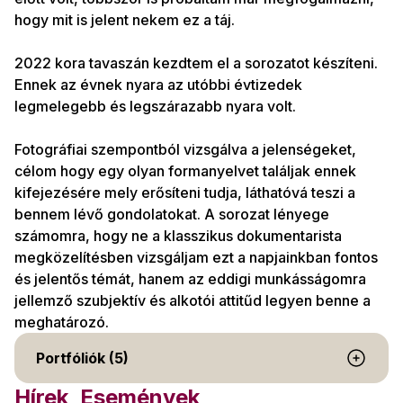
hogy mit is jelent nekem ez a táj.
2022 kora tavaszán kezdtem el a sorozatot készíteni.
Ennek az évnek nyara az utóbbi évtizedek
legmelegebb és legszárazabb nyara volt.
Fotográfiai szempontból vizsgálva a jelenségeket,
célom hogy egy olyan formanyelvet találjak ennek
kifejezésére mely erősíteni tudja, láthatóvá teszi a
bennem lévő gondolatokat. A sorozat lényege
számomra, hogy ne a klasszikus dokumentarista
megközelítésben vizsgáljam ezt a napjainkban fontos
és jelentős témát, hanem az eddigi munkásságomra
jellemző szubjektív és alkotói attitűd legyen benne a
meghatározó.
Portfóliók (5)
Hírek, Események