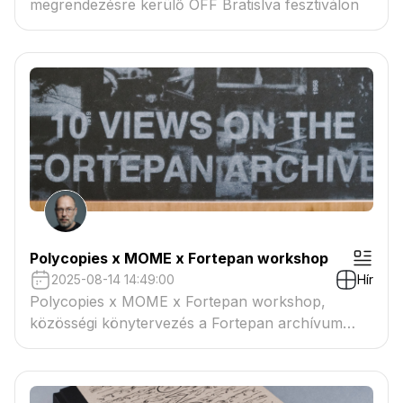
megrendezésre kerülő OFF Bratislva fesztiválon
Polycopies x MOME x Fortepan workshop
2025-08-14 14:49:00
Hír
Polycopies x MOME x Fortepan workshop,
közösségi könytervezés a Fortepan archívum
képeiből