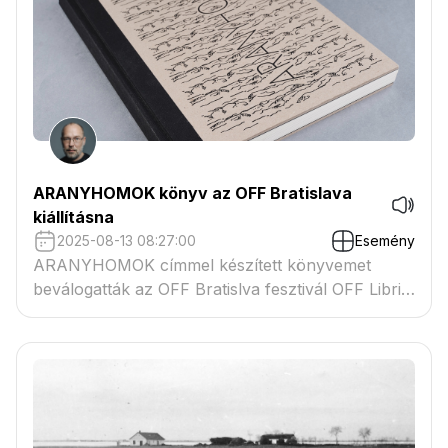
ARANYHOMOK könyv az OFF Bratislava
kiállításna
2025-08-13 08:27:00
Esemény
ARANYHOMOK címmel készített könyvemet
beválogatták az OFF Bratislva fesztivál OFF Libris
szekciójába