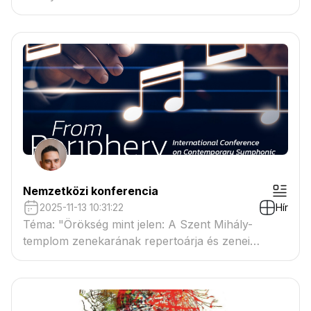
Nemzetközi konferencia
2025-11-13 10:31:22
Hír
Téma: "Örökség mint jelen: A Szent Mihály-
templom zenekarának repertoárja és zenei
öröksége"