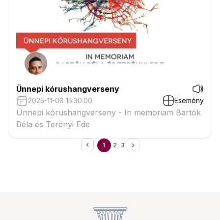
Ünnepi kórushangverseny
2025-11-08 15:30:00
Esemény
Ünnepi kórushangverseny - In memoriam Bartók
Béla és Terényi Ede
1
2
3