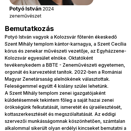
Potyó István
2024
zeneművészet
Bemutatkozás
Potyó István vagyok a Kolozsvár főterén ékeskedő
Szent Mihály templom kántor-karnagya, a Szent Cecília
kórus és zenekar művészeti vezetője, az Egyházzene-
Kolozsvár egyesület elnöke. Oktatóként
tevékenykedem a BBTE - Zeneművészeti egyetemen,
orgonát és karvezetést tanítok. 2022-ben a Romániai
Magyar Zenetársaság alelnökének választottak.
Feleségemmel együtt 4 kislány szülei lehetünk.
A Szent Mihály templom zenei igazgatójaként
küldetésemnek tekintem főleg a saját hazai zenei
örökségünk felkutatását, ismeretét és újraélesztését,
kottaszerkesztését és megszólaltatását. Az eddigi
szervezői munkásságomnak köszönhetően, számtalan
alkalommal sikerült olyan erdélyi kincseket bemutatni a