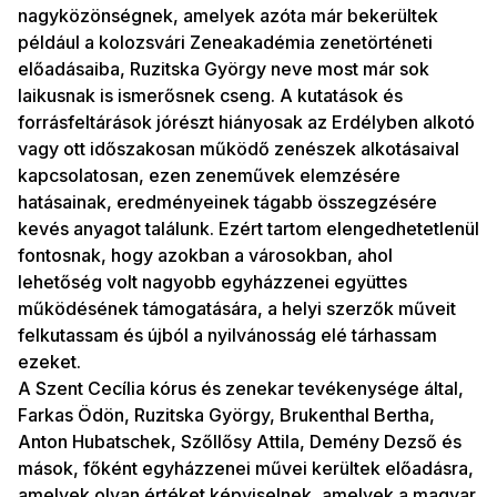
nagyközönségnek, amelyek azóta már bekerültek
például a kolozsvári Zeneakadémia zenetörténeti
előadásaiba, Ruzitska György neve most már sok
laikusnak is ismerősnek cseng. A kutatások és
forrásfeltárások jórészt hiányosak az Erdélyben alkotó
vagy ott időszakosan működő zenészek alkotásaival
kapcsolatosan, ezen zeneművek elemzésére
hatásainak, eredményeinek tágabb összegzésére
kevés anyagot találunk. Ezért tartom elengedhetetlenül
fontosnak, hogy azokban a városokban, ahol
lehetőség volt nagyobb egyházzenei együttes
működésének támogatására, a helyi szerzők műveit
felkutassam és újból a nyilvánosság elé tárhassam
ezeket.
A Szent Cecília kórus és zenekar tevékenysége által,
Farkas Ödön, Ruzitska György, Brukenthal Bertha,
Anton Hubatschek, Szőllősy Attila, Demény Dezső és
mások, főként egyházzenei művei kerültek előadásra,
amelyek olyan értéket képviselnek, amelyek a magyar