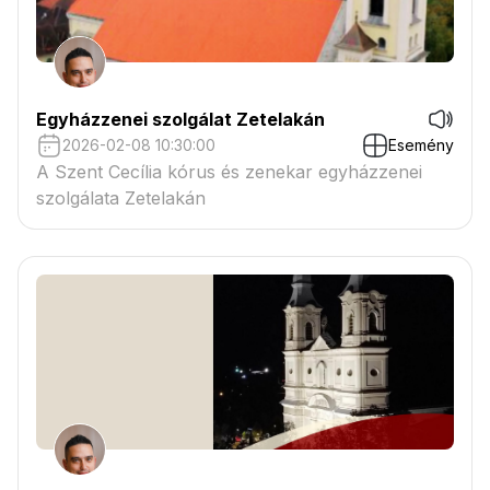
Egyházzenei szolgálat Zetelakán
2026-02-08 10:30:00
Esemény
A Szent Cecília kórus és zenekar egyházzenei
szolgálata Zetelakán