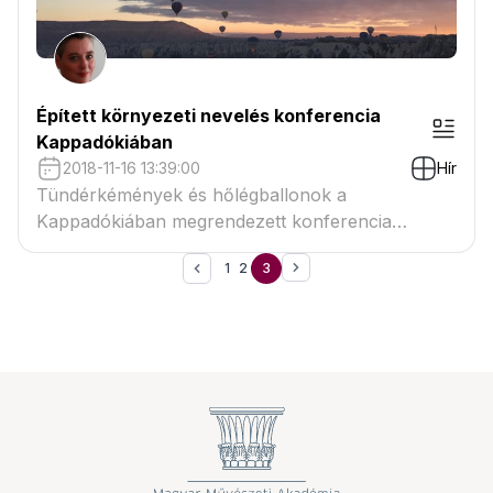
Épített környezeti nevelés konferencia
Kappadókiában
2018-11-16 13:39:00
Hír
Tündérkémények és hőlégballonok a
Kappadókiában megrendezett konferencia
helyszínén. Az épített környezeti nevelés (BEE)
1
2
3
témában 2018. november 15-17 között
megrendezett esemény magyar felvetése diákok
nézőpontjából tekintett az iskolára, innen
közelített az iskolaépítészet kérésköréhez.