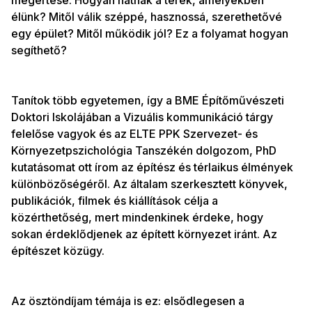
megértése. Hogyan hatnak a terek, amelyekben
élünk? Mitől válik széppé, hasznossá, szerethetővé
egy épület? Mitől működik jól? Ez a folyamat hogyan
segíthető?
Tanítok több egyetemen, így a BME Építőművészeti
Doktori Iskolájában a Vizuális kommunikáció tárgy
felelőse vagyok és az ELTE PPK Szervezet- és
Környezetpszichológia Tanszékén dolgozom, PhD
kutatásomat ott írom az építész és térlaikus élmények
különbözőségéről. Az általam szerkesztett könyvek,
publikációk, filmek és kiállítások célja a
közérthetőség, mert mindenkinek érdeke, hogy
sokan érdeklődjenek az épített környezet iránt. Az
építészet közügy.
Az ösztöndíjam témája is ez: elsődlegesen a