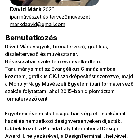
Dávid Márk
2026
iparművészet és tervezőművészet
markdaavid@gmail.com
Bemutatkozás
Dávid Márk vagyok, formatervező, grafikus,
díszlettervező és művésztanár.
Békéscsabán születtem és nevelkedtem.
Tanulmányaimat az Evangélikus Gimnáziumban
kezdtem, grafikus OKJ szakképesítést szerezve, majd
a Moholy-Nagy Művészeti Egyetem ipari formatervező
szakán folytattam, ahol 2015-ben diplomáztam
formatervezőként.
Egyetemi éveim alatt csapatban végzett munkáimat
hazai és nemzetközi designversenyeken díjazták,
többek között a Porada Italy International Design
Award II. helyezésével, a DesignTerminal I. helyével,