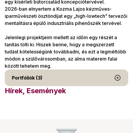
egy kísérleti bútorcsalád koncepciótervével.
2026-ban elnyertem a Kozma Lajos kézműves-
iparművészeti ösztöndíjat egy „high-lowtech” tervezői
mentalitásra épülő indusztriális pihenőszék tervével.
Jelenlegi projektjeim mellett az időm egy részét a
tanítás tölti ki. Hiszek benne, hogy a megszerzett
tudást kötelességünk továbbadni, és ezt a legméltóbb
módon a szülővárosomban, az alma materem falai
között tehetem meg.
Portfóliók (3)
Hírek, Események