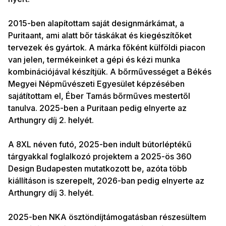
2015-ben alapítottam saját designmárkámat, a
Puritaant, ami alatt bőr táskákat és kiegészítőket
tervezek és gyártok. A márka főként külföldi piacon
van jelen, termékeinket a gépi és kézi munka
kombinációjával készítjük. A bőrművességet a Békés
Megyei Népművészeti Egyesület képzésében
sajátítottam el, Éber Tamás bőrműves mestertől
tanulva. 2025-ben a Puritaan pedig elnyerte az
Arthungry díj 2. helyét.
A 8XL néven futó, 2025-ben indult bútorléptékű
tárgyakkal foglalkozó projektem a 2025-ös 360
Design Budapesten mutatkozott be, azóta több
kiállításon is szerepelt, 2026-ban pedig elnyerte az
Arthungry díj 3. helyét.
2025-ben NKA ösztöndíjtámogatásban részesültem