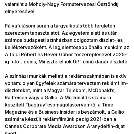
valamint a Moholy-Nagy Formatervezési Ösztöndíj
elnyerésével.
Pályafutásom során a tárgyalkotás több területén
szereztem tapasztalatot. Az egyetem alatt és után
számos budapesti színházban dolgoztam díszlet- és
kelléktervezőként. A legjelentősebb önálló munkám az
Alföldi Róbert és Hevér Gábor főszereplésével 2025-
ig futó „Igenis, Miniszterelnök Úr!” című darab díszlete.
A színházi munkák mellett a reklámszakmában is aktív
voltam: olyan ügyfelek számára terveztem reklámfilm-
díszleteket, mint a Magyar Telekom, McDonald’s,
Raiffeisen vagy a Gallio. A McDonald’s számára
készített “bagtray”csomagolástervemről a Time
Magazine és a Business Insider is beszámolt, a Gallio
számára készült reklámfilmünk pedig 2021-ben a
Cannes Corporate Media Awardson Aranydelfin-díjat
nyert.