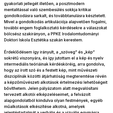
gyakorlati jellegét illetően, a posztmodern
mentalitással való szembesülés sokkja kritikai
gondolkodásra sarkalt, és továbbtanulásra késztetett.
Mivel a gondolkodás artikulációja alapvetően fogalmi,
további engem foglalkoztató kérdésekre a válaszokat
bölcsész szakirányon, a PPKE Irodalomtudományi
Doktori Iskola Esztétika szakán kerestem.
Érdeklődésem így irányult, a „szöveg” és „kép”
sokrétű viszonyára, és így jutottam el a kép és nyelv
intermediális teóriáinak kérdésköréig, arra gondolva,
hogy az írott szó és a festett kép, mint művészeti
diszciplínák közötti átjárhatóság megteremtése révén
a képzőművészeti alkotások értelmezési lehetőségeit
bővíthetem. Jelen pályázatom alatt megvalósítani
tervezett alkotói elképzeléseimet, a felvázolt
alapgondolatból kiindulva olyan festmények, egyéb
műalkotások elkészítése alkotná, amelyek
jelentéstartalmát a verbális és a vizuális egymásra