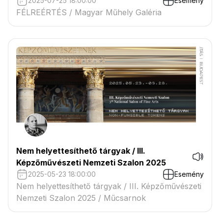
2025-07-25 18:00:00
Esemény
FÉLREÉRTÉS / Magyar Műhely Galéria
Nem helyettesíthető tárgyak / III.
Képzőművészeti Nemzeti Szalon 2025
2025-05-23 18:00:00
Esemény
Nem helyettesíthető tárgyak / III. Képzőművészeti
Nemzeti Szalon 2025 / Műcsarnok