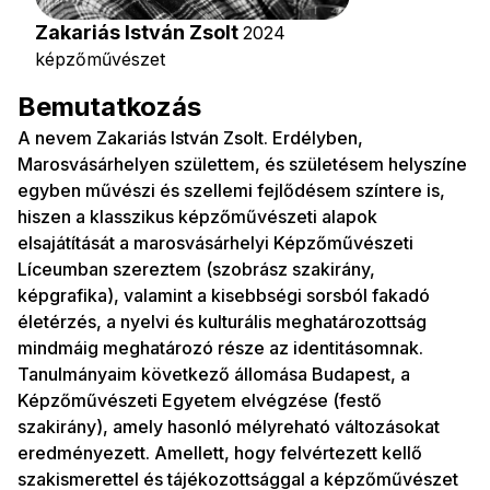
Zakariás István Zsolt
2024
képzőművészet
Bemutatkozás
A nevem Zakariás István Zsolt. Erdélyben,
Marosvásárhelyen születtem, és születésem helyszíne
egyben művészi és szellemi fejlődésem színtere is,
hiszen a klasszikus képzőművészeti alapok
elsajátítását a marosvásárhelyi Képzőművészeti
Líceumban szereztem (szobrász szakirány,
képgrafika), valamint a kisebbségi sorsból fakadó
életérzés, a nyelvi és kulturális meghatározottság
mindmáig meghatározó része az identitásomnak.
Tanulmányaim következő állomása Budapest, a
Képzőművészeti Egyetem elvégzése (festő
szakirány), amely hasonló mélyreható változásokat
eredményezett. Amellett, hogy felvértezett kellő
szakismerettel és tájékozottsággal a képzőművészet