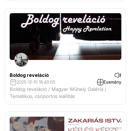
Boldog reveláció
2025-12-10 18:40:00
Esemény
Boldog reveláció / Magyar Műhely Galéria /
Tematikus, csoportos kiállítás