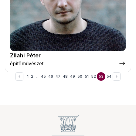
Zilahi Péter
építőművészet
1
2
...
45
46
47
48
49
50
51
52
53
54