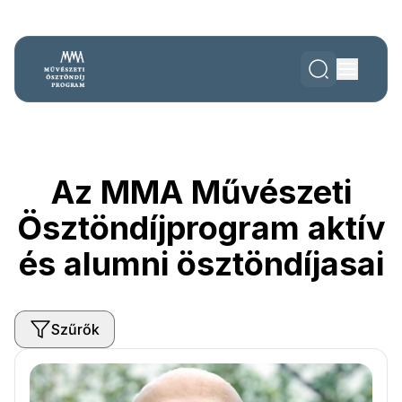
Az MMA Művészeti
Ösztöndíjprogram aktív
és alumni ösztöndíjasai
Szűrők