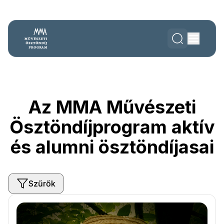
Az MMA Művészeti
Ösztöndíjprogram aktív
és alumni ösztöndíjasai
Szűrők