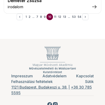
Demeter Zsuzsa
irodalom
1
2
...
7
8
9
10
11
12
13
...
53
54
Impresszum
Adatvédelem
Kapcsolat
Felhasználási feltételek
Sütik
1121 Budapest, Budakeszi u. 38.
|
+36 30 785
5595