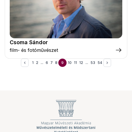
Csoma Sándor
film- és fotóművészet
1
2
...
6
7
8
9
10
11
12
...
53
54