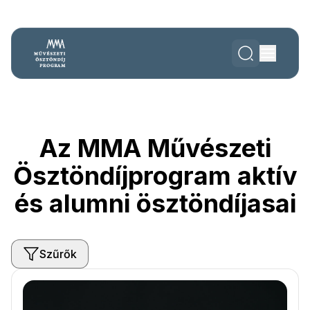
Az MMA Művészeti
Ösztöndíjprogram aktív
és alumni ösztöndíjasai
Szűrők