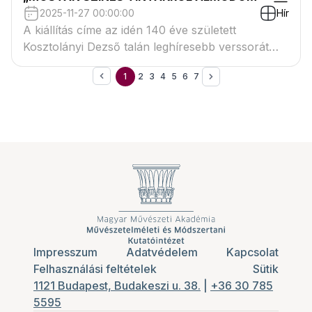
2025-11-27 00:00:00
Hír
A kiállítás címe az idén 140 éve született
Kosztolányi Dezső talán leghíresebb verssorát
idézi
1
2
3
4
5
6
7
Impresszum
Adatvédelem
Kapcsolat
Felhasználási feltételek
Sütik
1121 Budapest, Budakeszi u. 38.
|
+36 30 785
5595