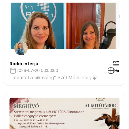
Rádió interjú
2026-07-20 00:00:00
Hír
Totemtől a bikavérig” Szél Móni interjúja