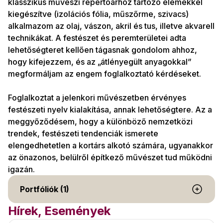
klasszikus művészi repertoárhoz tartozó elemekkel
kiegészítve (izolációs fólia, műszőrme, szivacs)
alkalmazom az olaj, vászon, akril és tus, illetve akvarell
technikákat. A festészet és peremterületei adta
lehetőségteret kellően tágasnak gondolom ahhoz,
hogy kifejezzem, és az „átlényegült anyagokkal”
megformáljam az engem foglalkoztató kérdéseket.
Foglalkoztat a jelenkori művészetben érvényes
festészeti nyelv kialakítása, annak lehetőségtere. Az a
meggyőződésem, hogy a különböző nemzetközi
trendek, festészeti tendenciák ismerete
elengedhetetlen a kortárs alkotó számára, ugyanakkor
az önazonos, belülről építkező művészet tud működni
igazán.
Portfóliók (1)
Hírek, Események