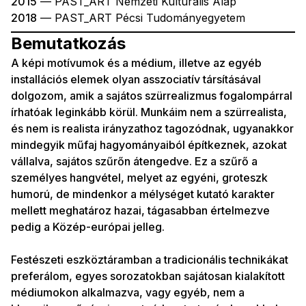
2015
— PAST_ART Nemzeti Kulturális Alap
2018
— PAST_ART Pécsi Tudományegyetem
Bemutatkozás
A képi motívumok és a médium, illetve az egyéb
installációs elemek olyan asszociatív társításával
dolgozom, amik a sajátos szürrealizmus fogalompárral
írhatóak leginkább körül. Munkáim nem a szürrealista,
és nem is realista irányzathoz tagozódnak, ugyanakkor
mindegyik műfaj hagyományaiból építkeznek, azokat
vállalva, sajátos szűrőn átengedve. Ez a szűrő a
személyes hangvétel, melyet az egyéni, groteszk
humorú, de mindenkor a mélységet kutató karakter
mellett meghatároz hazai, tágasabban értelmezve
pedig a Közép-európai jelleg.
Festészeti eszköztáramban a tradicionális technikákat
preferálom, egyes sorozatokban sajátosan kialakított
médiumokon alkalmazva, vagy egyéb, nem a