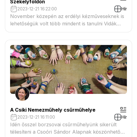
Székelyföldön
2023-12-21 16:22:00
Hír
November közepén az erdélyi kézműveseknek is
lehetőségük volt több mindent is tanulni Vidák
Istvántól, aki párjával Nagy Marival a
nemezkészítést visszahonosították a Kárpát
medencébe.
A Csíki Nemezműhely csűrműhelye
2023-12-21 16:11:00
Hír
Idén ősszel borzsovai csűrműhelyünk sikerült
téliesíteni a Csoóri Sándor Alapnak köszönhetően