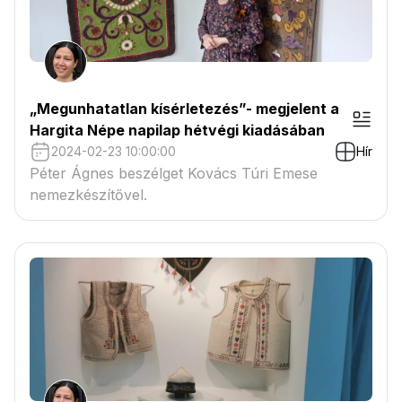
„Megunhatatlan kísérletezés”- megjelent a
Hargita Népe napilap hétvégi kiadásában
2024-02-23 10:00:00
Hír
Péter Ágnes beszélget Kovács Túri Emese
nemezkészítővel.