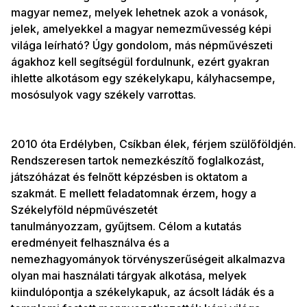
magyar nemez, melyek lehetnek azok a vonások,
jelek, amelyekkel a magyar nemezművesség képi
világa leírható? Úgy gondolom, más népművészeti
ágakhoz kell segítségül fordulnunk, ezért gyakran
ihlette alkotásom egy székelykapu, kályhacsempe,
mosósulyok vagy székely varrottas.
2010 óta Erdélyben, Csíkban élek, férjem szülőföldjén.
Rendszeresen tartok nemezkészítő foglalkozást,
játszóházat és felnőtt képzésben is oktatom a
szakmát. E mellett feladatomnak érzem, hogy a
Székelyföld népművészetét
tanulmányozzam, gyűjtsem. Célom a kutatás
eredményeit felhasználva és a
nemezhagyományok törvényszerűségeit alkalmazva
olyan mai használati tárgyak alkotása, melyek
kiindulópontja a székelykapuk, az ácsolt ládák és a