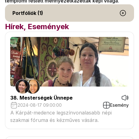
templomi festett mennyezetkazetták képi világa.
Portfóliók (1)
Hírek, Események
38. Mesterségek Ünnepe
2024-08-17 09:00:00
Esemény
A Kárpát-medence legszínvonalasabb népi
szakmai fóruma és kézműves vására.