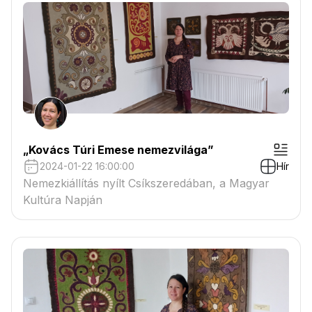
„Kovács Túri Emese nemezvilága”
2024-01-22 16:00:00
Hír
Nemezkiállítás nyílt Csíkszeredában, a Magyar
Kultúra Napján