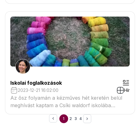
s megnyitotta kapuit a nemezelnivágyók előtt is.
Iskolai foglalkozások
2023-12-21 16:02:00
Hír
Az ősz folyamán a kézműves hét keretén belül
meghívást kaptam a Csíki waldorf iskolába
foglalkozástartására.
1
2
3
4