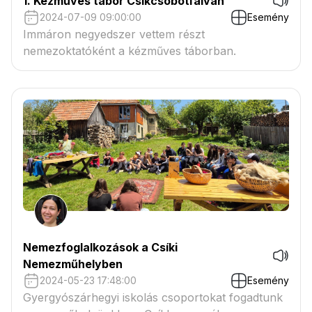
1. Kézműves tábor Csíkcsobotfalván
2024-07-09 09:00:00
Esemény
Immáron negyedszer vettem részt
nemezoktatóként a kézműves táborban.
Nemezfoglalkozások a Csíki
Nemezműhelyben
2024-05-23 17:48:00
Esemény
Gyergyószárhegyi iskolás csoportokat fogadtunk