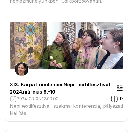
nemezműhelyünkben, Csíkborzsovában.
XIX. Kárpát-medencei Népi Textilfesztivál
2024.március 8.-10.
2024-03-08 12:00:00
Hír
Népi textilfesztivál, szakmai konferencia, pályázati
kiállítás