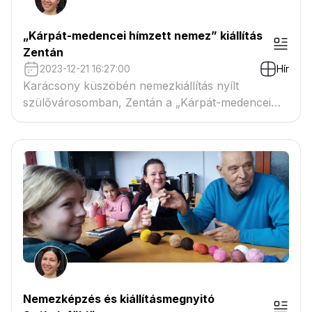
„Kárpát-medencei hímzett nemez” kiállítás
Zentán
2023-12-21 16:27:00
Hír
Karácsony küszöbén nemezkiállítás nyílt
szülővárosomban, Zentán a „Kárpát-medencei
hímzett nemez” címmel.
Nemezképzés és kiállításmegnyitó