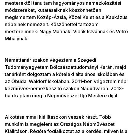
mesterektől tanultam hagyományos nemezkészítési
módszereket, kutatásaiknak köszönhetően
megismertem Közép-Ázsia, Közel Kelet és a Kaukázus
népeinek nemezeit. Köszönettel tartozom
mestereimnek: Nagy Marinak, Vidák Istvánnak és Vetró
Mihálynak.
Némettanár szakon végeztem a Szegedi
Tudományegyetem Bölcsészettudományi Karán, majd
tanárként dolgoztam a kőteleki általános iskolában és
az Óbudai Waldorf Iskolában. 2011-ben végeztem népi
kézműves-nemezkészítő szakon Nádudvaron. 2013-
ban kaptam meg a Népművészet Ifjú Mestere díjat.
Alkotásaimmal kiállításokon veszek részt. Több
munkám is megjelent az Országos Népművészet
Kiállításon. Régóta foglalkoztat az a kérdés, milyen is a