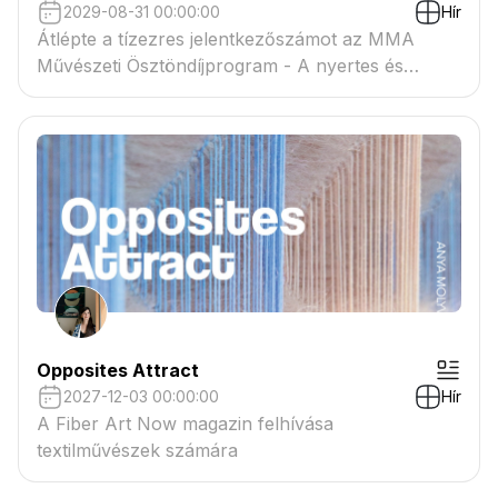
2029-08-31 00:00:00
Hír
Átlépte a tízezres jelentkezőszámot az MMA
Művészeti Ösztöndíjprogram - A nyertes és
tartaléklistás pályázók névsora megtekinthető a
csatolmányban
Opposites Attract
2027-12-03 00:00:00
Hír
A Fiber Art Now magazin felhívása
textilművészek számára