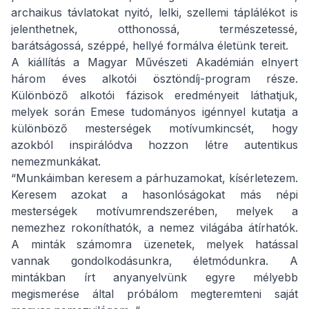
archaikus távlatokat nyitó, lelki, szellemi táplálékot is
jelenthetnek, otthonossá, természetessé,
barátságossá, széppé, hellyé formálva életünk tereit.
A kiállítás a Magyar Művészeti Akadémián elnyert
három éves alkotói ösztöndíj-program része.
Különböző alkotói fázisok eredményeit láthatjuk,
melyek során Emese tudományos igénnyel kutatja a
különböző mesterségek motívumkincsét, hogy
azokból inspirálódva hozzon létre autentikus
nemezmunkákat.
“Munkáimban keresem a párhuzamokat, kísérletezem.
Keresem azokat a hasonlóságokat más népi
mesterségek motívumrendszerében, melyek a
nemezhez rokoníthatók, a nemez világába átírhatók.
A minták számomra üzenetek, melyek hatással
vannak gondolkodásunkra, életmódunkra. A
mintákban írt anyanyelvünk egyre mélyebb
megismerése által próbálom megteremteni saját