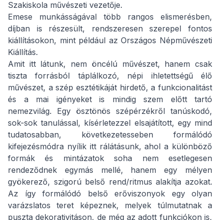
Szakiskola művészeti vezetője.
Emese munkásságával több rangos elismerésben,
díjban is részesült, rendszeresen szerepel fontos
kiállításokon, mint például az Országos Népművészeti
Kiállítás.
Amit itt látunk, nem öncélú művészet, hanem csak
tiszta forrásból táplálkozó, népi ihletettségű élő
művészet, a szép esztétikáját hirdető, a funkcionalitást
és a mai igényeket is mindig szem előtt tartó
nemezvilág. Egy ösztönös szépérzékről tanúskodó,
sok-sok tanulással, kísérletezzel elsajátított, egy mind
tudatosabban, következetesseben formálódó
kifejezésmódra nyílik itt rálátásunk, ahol a különböző
formák és mintázatok soha nem esetlegesen
rendeződnek egymás mellé, hanem egy mélyen
gyökerező, szigorú belső rend/ritmus alakítja azokat.
Az így formálódó belső erőviszonyok egy olyan
varázslatos teret képeznek, melyek túlmutatnak a
puszta dekorativitáson, de még az adott funkciókon is,