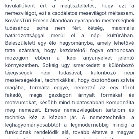
kívülállóként ért a megtiszteltetés, hogy ezt a
nemezvilágot, ezt a csodálatos mesevilágot méltassam.
KovácsTúri Emese állandóan gyarapodó mesterségbeli
tudásához soha nem fért kétség, maximális
határozottsággal merül el a népi kultúrában.
Beleszületett egy élő hagyományba, amely lehetővé
tette számára, hogy kezdetektől fogva otthonosan
mozogjon ebben a képi anyanyelvet jelentő
környezetben. Sokáig úgy ismerkedett a különböző
tájegységek népi tudásával, különböző népi
mesterségekkel, technikákkal, hogy ösztönösen szívta
magába, formálta eggyé, nemezzé az egy tőről
fakadó, mégis gazdagon árnyalt formákat és
motívumokat, később mind tudatosabban komponálta
meg nemezeit. Emese nemezvilágában tartalom és
technika kéz a kézben jár. A nemeztechnika, a
leghagyományosabbtól a legmodernebbig mindig a
funkciónak rendelődik alá, tovább éltetve a magyar