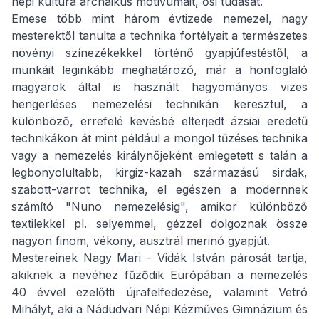
népi kultúra archaikus motívumait, ősi tudását.
Emese több mint három évtizede nemezel, nagy
mesterektől tanulta a technika fortélyait a természetes
növényi színezékekkel történő gyapjúfestéstől, a
munkáit leginkább meghatározó, már a honfoglaló
magyarok által is használt hagyományos vizes
hengerléses nemezelési technikán keresztül, a
különböző, errefelé kevésbé elterjedt ázsiai eredetű
technikákon át mint például a mongol tűzéses technika
vagy a nemezelés királynőjeként emlegetett s talán a
legbonyolultabb, kirgiz-kazah származású sirdak,
szabott-varrot technika, el egészen a modernnek
számító "Nuno nemezelésig", amikor különböző
textilekkel pl. selyemmel, gézzel dolgoznak össze
nagyon finom, vékony, ausztrál merinó gyapjút.
Mestereinek Nagy Mari - Vidák István párosát tartja,
akiknek a nevéhez fűződik Európában a nemezelés
40 évvel ezelőtti újrafelfedezése, valamint Vetró
Mihályt, aki a Nádudvari Népi Kézműves Gimnázium és