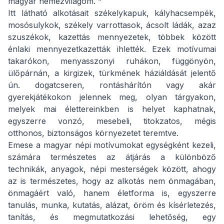
magyar nemezvilágom. “
Itt látható alkotásait székelykapuk, kályhacsempék,
mosósulykok, székely varrottasok, ácsolt ládák, azaz
szuszékok, kazettás mennyezetek, többek között
énlaki mennyezetkazetták ihlették. Ezek motívumai
takarókon, menyasszonyi ruhákon, függönyön,
ülőpárnán, a kirgizek, türkmének háziáldását jelentő
ún. dogatcseren, rontáshárítón vagy akár
gyerekjátékokon jelennek meg, olyan tárgyakon,
melyek mai élettereinkben is helyet kaphatnak,
egyszerre vonzó, mesebeli, titokzatos, mégis
otthonos, biztonságos környezetet teremtve.
Emese a magyar népi motívumokat egységként kezeli,
számára természetes az átjárás a különböző
technikák, anyagok, népi mesterségek között, ahogy
az is természetes, hogy az alkotás nem önmagában,
önmagáért való, hanem életforma is, egyszerre
tanulás, munka, kutatás, alázat, öröm és kísérletezés,
tanítás, és megmutatkozási lehetőség, egy