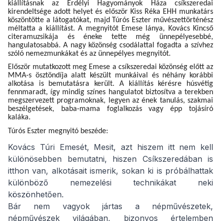
kiállításnak az Erdélyi Hagyományok Háza csíkszeredai
kirendeltsége adott helyet és először Kiss Réka EHH munkatárs
köszöntötte a látogatókat, majd Túrós Eszter művészettörténész
méltatta a kiállítást. A megnyitót Emese lánya, Kovács Kincső
citeramuzsikája és éneke tette még ünnepélyesebbé,
hangulatosabbá. A nagy közönség csodálattal fogadta a szívhez
szóló nemezmunkákat és az ünnepélyes megnyitót.
Először mutatkozott meg Emese a csíkszeredai közönség előtt az
MMA-s ösztöndíja alatt készült munkáival és néhány korábbi
alkotása is bemutatásra került. A kiállítás kérésre húsvétig
fennmaradt, így mindig színes hangulatot biztosítva a terekben
megszervezett programoknak, legyen az ének tanulás, szakmai
beszélgetések, baba-mama foglalkozás vagy épp tojásíró
kaláka.
Túrós Eszter megnyitó beszéde:
Kovács Túri Emesét, Mesit, azt hiszem itt nem kell
különösebben bemutatni, hiszen Csíkszeredában is
itthon van, alkotásait ismerik, sokan ki is próbálhattak
különböző nemezelési technikákat neki
köszönhetően.
Bár nem vagyok jártas a népművészetek,
népművészek világában, bizonyos értelemben