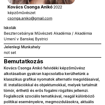
Kovács Csonga Anikó
2022
képzőművészet
csonga.aniko@gmail.com
Iskolák
Besztercebányai Művészeti Akadémia / Akadémia
Umení v Banskej Bystrici
Jelenlegi Munkahely
not set
Bemutatkozás
Kovács Csonga Anikó felvidéki képzőművész
alkotásaiban gyakran kapcsolatba kerülhetünk a
klasszikus grafikai nyomatok alternatív megoldásaival,
ill. installációkkal és objektumokkal, melyek tartalmát
tömör, érthető és erős fogalmi rögzítés jellemzi.
Foglalkozik szociális tematikával, reagál különböző
politikai eseményekre, megmozdulásokra, aktuális