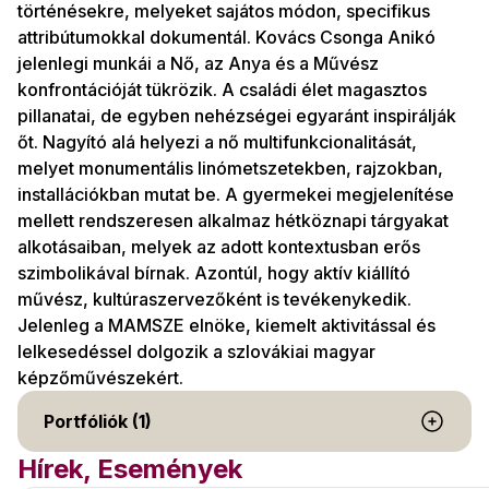
történésekre, melyeket sajátos módon, specifikus
attribútumokkal dokumentál. Kovács Csonga Anikó
jelenlegi munkái a Nő, az Anya és a Művész
konfrontációját tükrözik. A családi élet magasztos
pillanatai, de egyben nehézségei egyaránt inspirálják
őt. Nagyító alá helyezi a nő multifunkcionalitását,
melyet monumentális linómetszetekben, rajzokban,
installációkban mutat be. A gyermekei megjelenítése
mellett rendszeresen alkalmaz hétköznapi tárgyakat
alkotásaiban, melyek az adott kontextusban erős
szimbolikával bírnak. Azontúl, hogy aktív kiállító
művész, kultúraszervezőként is tevékenykedik.
Jelenleg a MAMSZE elnöke, kiemelt aktivitással és
lelkesedéssel dolgozik a szlovákiai magyar
képzőművészekért.
Portfóliók (1)
Hírek, Események