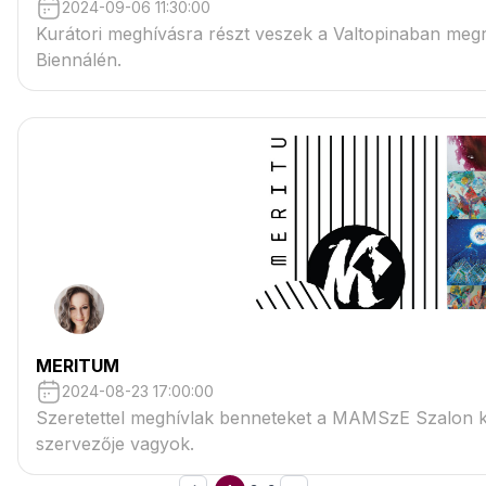
2024-09-06 11:30:00
Kurátori meghívásra részt veszek a Valtopinaban megre
Biennálén.
MERITUM
2024-08-23 17:00:00
Szeretettel meghívlak benneteket a MAMSzE Szalon ki
szervezője vagyok.