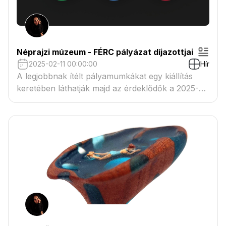
Néprajzi múzeum - FÉRC pályázat díjazottjai
2025-02-11 00:00:00
Hír
A legjobbnak ítélt pályamumkákat egy kiállítás
keretében láthatják majd az érdeklődők a 2025-
ben.