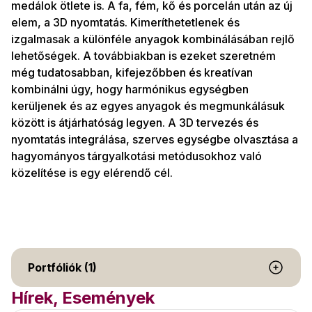
medálok ötlete is. A fa, fém, kő és porcelán után az új
elem, a 3D nyomtatás. Kimeríthetetlenek és
izgalmasak a különféle anyagok kombinálásában rejlő
lehetőségek. A továbbiakban is ezeket szeretném
még tudatosabban, kifejezőbben és kreatívan
kombinálni úgy, hogy harmónikus egységben
kerüljenek és az egyes anyagok és megmunkálásuk
között is átjárhatóság legyen. A 3D tervezés és
nyomtatás integrálása, szerves egységbe olvasztása a
hagyományos tárgyalkotási metódusokhoz való
közelítése is egy elérendő cél.
Portfóliók (1)
Hírek, Események