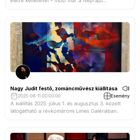
életre keltésével – most már a Néprajzi
Múzeumban is.
Nagy Judit festő, zománcművész kiállítása
2025-06-11 00:00:00
Esemény
A kiállítás 2025. július 1. és augusztus 3. között
látogatható a révkomáromi Limes Galériában.