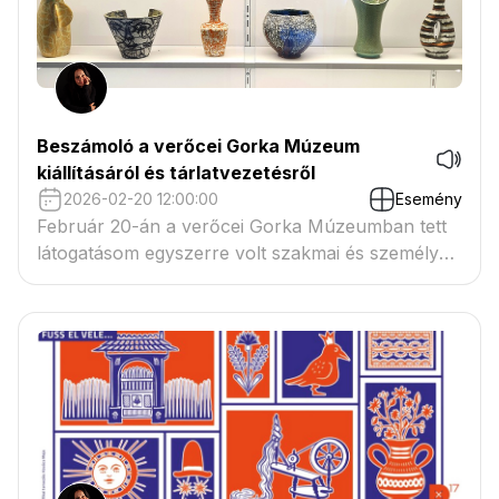
Beszámoló a verőcei Gorka Múzeum
kiállításáról és tárlatvezetésről
2026-02-20 12:00:00
Esemény
Február 20-án a verőcei Gorka Múzeumban tett
látogatásom egyszerre volt szakmai és személyes
élmény.