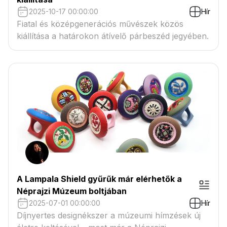
2025-10-17 00:00:00
Hír
Fiatal és középgenerációs művészek közös
kiállítása a határokon átívelő párbeszéd jegyében.
A Lampala Shield gyűrűk már elérhetők a
Néprajzi Múzeum boltjában
2025-07-01 00:00:00
Hír
Díjnyertes designékszer a múzeumi hímzések új