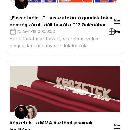
„Fuss el véle…” - visszatekintő gondolatok a
nemrég zárult kiállításról a D17 Galériában
2025-11-18 00:00:00
Hír
Bár a tárlat már bezárt, szerettem volna
megosztani néhány gondolatot róla
Képzetek – a MMA ösztöndíjasainak
kiállítása