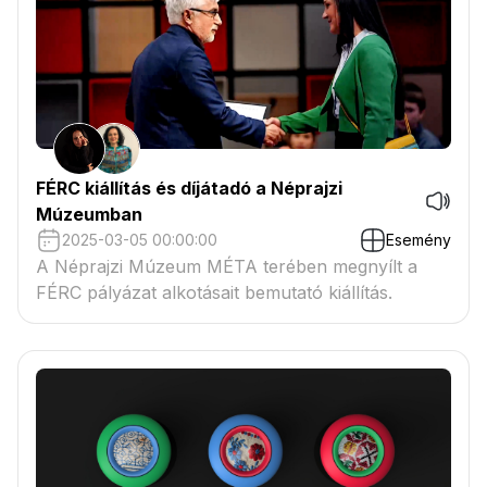
FÉRC kiállítás és díjátadó a Néprajzi
Múzeumban
2025-03-05 00:00:00
Esemény
A Néprajzi Múzeum MÉTA terében megnyílt a
FÉRC pályázat alkotásait bemutató kiállítás.