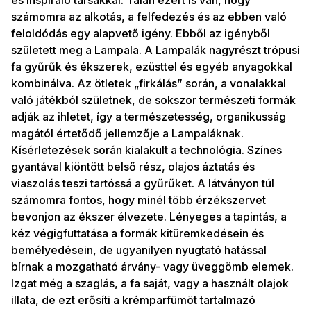
és inspiráló társakkal. Talán ezért is van, hogy
számomra az alkotás, a felfedezés és az ebben való
feloldódás egy alapvető igény. Ebből az igényből
született meg a Lampala. A Lampalák nagyrészt trópusi
fa gyűrűk és ékszerek, ezüsttel és egyéb anyagokkal
kombinálva. Az ötletek „firkálás” során, a vonalakkal
való játékból születnek, de sokszor természeti formák
adják az ihletet, így a természetesség, organikusság
magától értetődő jellemzője a Lampaláknak.
Kísérletezések során kialakult a technológia. Színes
gyantával kiöntött belső rész, olajos áztatás és
viaszolás teszi tartóssá a gyűrűket. A látványon túl
számomra fontos, hogy minél több érzékszervet
bevonjon az ékszer élvezete. Lényeges a tapintás, a
kéz végigfuttatása a formák kitüremkedésein és
bemélyedésein, de ugyanilyen nyugtató hatással
bírnak a mozgatható árvány- vagy üveggömb elemek.
Izgat még a szaglás, a fa saját, vagy a használt olajok
illata, de ezt erősíti a krémparfümöt tartalmazó