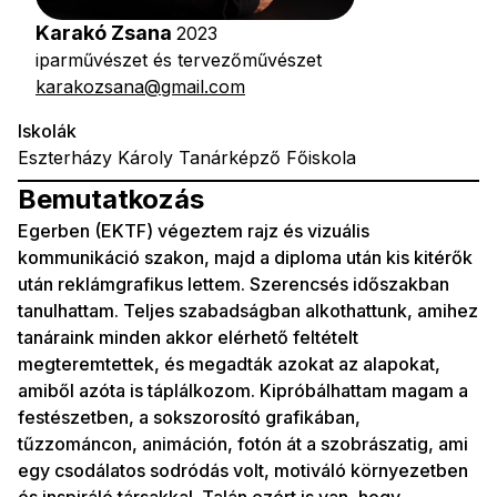
Karakó Zsana
2023
iparművészet és tervezőművészet
karakozsana@gmail.com
Iskolák
Eszterházy Károly Tanárképző Főiskola
Bemutatkozás
Egerben (EKTF) végeztem rajz és vizuális
kommunikáció szakon, majd a diploma után kis kitérők
után reklámgrafikus lettem. Szerencsés időszakban
tanulhattam. Teljes szabadságban alkothattunk, amihez
tanáraink minden akkor elérhető feltételt
megteremtettek, és megadták azokat az alapokat,
amiből azóta is táplálkozom. Kipróbálhattam magam a
festészetben, a sokszorosító grafikában,
tűzzománcon, animáción, fotón át a szobrászatig, ami
egy csodálatos sodródás volt, motiváló környezetben