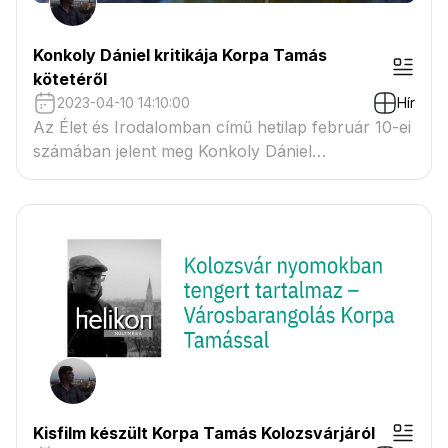
Konkoly Dániel kritikája Korpa Tamás
kötetéről
2023-04-10 14:10:00
Hír
Az Élet és Irodalomban című hetilap február 10-ei
számában jelent meg Konkoly Dániel
irodalomtörténész kritikája Odaátról szól címmel
Korpa Tamás Házsongárd live című verskötetéről.
Kisfilm készült Korpa Tamás Kolozsvárjáról