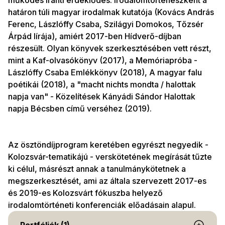
működés iránti érdeklődés. Irodalomtörténészként a
határon túli magyar irodalmak kutatója (Kovács András
Ferenc, Lászlóffy Csaba, Szilágyi Domokos, Tőzsér
Árpád lírája), amiért 2017-ben Hídverő-díjban
részesült. Olyan könyvek szerkesztésében vett részt,
mint a Kaf-olvasókönyv (2017), a Memóriapróba -
Lászlóffy Csaba Emlékkönyv (2018), A magyar falu
poétikái (2018), a "macht nichts mondta / halottak
napja van" - Közelítések Kányádi Sándor Halottak
napja Bécsben című verséhez (2019).
Az ösztöndíjprogram keretében egyrészt negyedik -
Kolozsvár-tematikájú - verskötetének megírását tűzte
ki célul, másrészt annak a tanulmánykötetnek a
megszerkesztését, ami az általa szervezett 2017-es
és 2019-es Kolozsvárt fókuszba helyező
irodalomtörténeti konferenciák előadásain alapul.