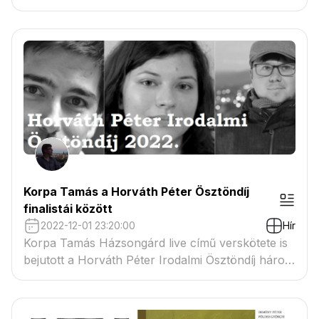
lapszámban a szerző verse, esszéje és két
interjúja mellett olvasható a Tamás Dénes kritikája
is a Házsongárd live című verskötetről.
Korpa Tamás a Horváth Péter Ösztöndíj
finalistái között
2022-12-01 23:20:00
Hír
Korpa Tamás Házsongárd live című verskötete is
bejutott a Horváth Péter Irodalmi Ösztöndíj három
döntőse közé 2022-ben.