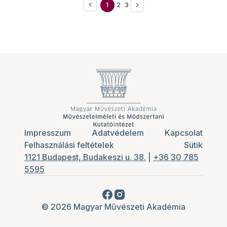
1
2
3
Könyvtár támogatásával Oravecz Imre-
konferenciára került sor Szendrőn 2022. június
17-én, „Meg is látszott rajta, hogy amerikás”
címmel.
Impresszum
Adatvédelem
Kapcsolat
Felhasználási feltételek
Sütik
1121 Budapest, Budakeszi u. 38.
|
+36 30 785
5595
© 2026 Magyar Művészeti Akadémia