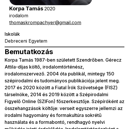
Korpa Tamás
2020
irodalom
thomaskrompachyer@gmail.com
Iskolák
Debreceni Egyetem
Bemutatkozás
Korpa Tamás 1987-ben született Szendrőben. Gérecz
Attila-díjas költő, irodalomtörténész,
irodalomszervező. 2004 óta publikál, mintegy 150
szépirodalmi és tudományos publikációja jelent meg.
2017 és 2020 között a Fiatal Írók Szövetsége (FISZ)
társelnöke, 2014 és 2019 között a Szépirodalmi
Figyelő Online (SZIFon) főszerkesztője. Szépíróként az
összehangzások költője: verseit egyszerre jellemzi az
irodalmi hagyomány és formakultúra sokrétű
használata és a formabontó, rendhagyó nyelvi