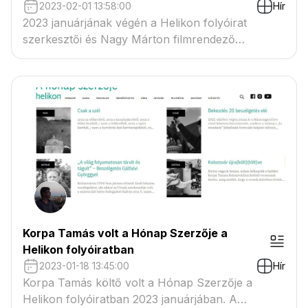
2023-02-01 13:58:00
Hír
2023 januárjának végén a Helikon folyóirat
szerkesztői és Nagy Márton filmrendező
végigkísérték Korpa Tamás költő egy napját
Kolozsváron. A Kolozsvár nyomokban tengert
tartalmaz című filmben a szerző felkeresi
Házsongárd live című kötetének inspiráló
helyszíneit is.
Korpa Tamás volt a Hónap Szerzője a
Helikon folyóiratban
2023-01-18 13:45:00
Hír
Korpa Tamás költő volt a Hónap Szerzője a
Helikon folyóiratban 2023 januárjában. A