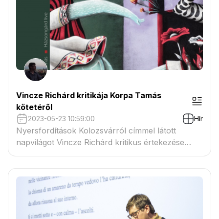
módszereiről kérdezte Korpa Tamás.
Vincze Richárd kritikája Korpa Tamás
kötetéről
2023-05-23 10:59:00
Hír
Nyersfordítások Kolozsvárról címmel látott
napvilágot Vincze Richárd kritikus értekezése
Korpa Tamás Házsongárd live című verskötetéről
a KULTer.hu-n.