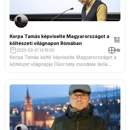
Korpa Tamás képviselte Magyarországot a
költészeti világnapon Rómában
2023-03-21 14:16:00
Hír
Korpa Tamás költő képviselte Magyarországot a
költészet világnapja (Giornata mondiale della
poesia) című rendezvénysorozaton Rómában,
március 21-én, a Római Magyar Akadémia
vendégeként.