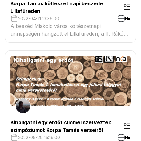
Korpa Tamás költészet napi beszéde
Lillafüreden
2022-04-11 13:36:00
Hír
A beszéd Miskolc város költészetnapi
ünnepségén hangzott el Lillafüreden, a II. Rákóczi
Ferenc Megyei- és Városi Könyvtár felkérésére,
az Óda-táblánál, 2022. április 11-én.
Kihallgatni egy erdőt címmel szerveztek
szimpóziumot Korpa Tamás verseiről
2022-05-29 15:19:00
Hír