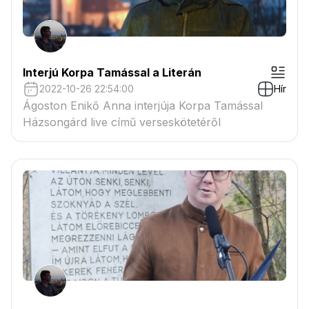
Interjú Korpa Tamással a Literán
2022-10-26 22:54:00
Hír
Ágoston Enikő Anna interjúja Korpa Tamással
Házsongárd live című verseskötetéről