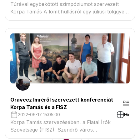
Túrával egybekötött szimpóziumot szervezett
Korpa Tamás A lombhullásról egy júliusi tölggyel
című verskötetéről a Fiatal Írók Szövetsége a
kötet szövegeihez sok szálon kötődő helyszínen,
a felvidéki Szádelői völgyben, május 29-én.
Oravecz Imréről szervezett konferenciát
Korpa Tamás és a FISZ
2022-06-17 15:05:00
Hír
Korpa Tamás szervezésében, a Fiatal Írók
Szövetsége (FISZ), Szendrő város
önkormányzata és a Közművelődési Központ és