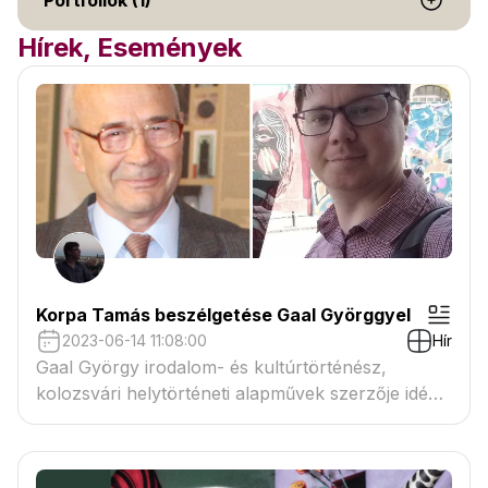
Portfóliók (1)
Hírek, Események
Korpa Tamás beszélgetése Gaal Györggyel
2023-06-14 11:08:00
Hír
Gaal György irodalom- és kultúrtörténész,
kolozsvári helytörténeti alapművek szerzője idén
ünnepli 75. születésnapját. Az elmúlt
háromnegyed század regényes fordulatairól,
temetősétákról, a felfedezés öröméről, kutatási