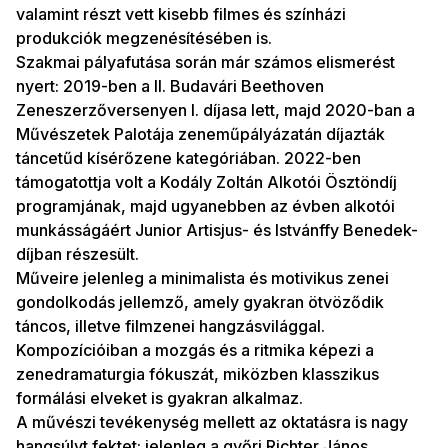
valamint részt vett kisebb filmes és színházi
produkciók megzenésítésében is.
Szakmai pályafutása során már számos elismerést
nyert: 2019-ben a II. Budavári Beethoven
Zeneszerzőversenyen I. díjasa lett, majd 2020-ban a
Művészetek Palotája zeneműpályázatán díjazták
táncetűd kísérőzene kategóriában. 2022-ben
támogatottja volt a Kodály Zoltán Alkotói Ösztöndíj
programjának, majd ugyanebben az évben alkotói
munkásságáért Junior Artisjus- és Istvánffy Benedek-
díjban részesült.
Műveire jelenleg a minimalista és motivikus zenei
gondolkodás jellemző, amely gyakran ötvöződik
táncos, illetve filmzenei hangzásvilággal.
Kompozícióiban a mozgás és a ritmika képezi a
zenedramaturgia fókuszát, miközben klasszikus
formálási elveket is gyakran alkalmaz.
A művészi tevékenység mellett az oktatásra is nagy
hangsúlyt fektet: jelenleg a győri Richter János