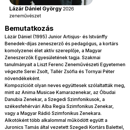
Lázár Dániel György
2026
zeneművészet
Bemutatkozás
Lázár Dániel (1995) Junior Artisjus- és Istvánffy
Benedek-díjas zeneszerző és pedagógus, a kortárs
komolyzenei élet aktív szereplője, a Magyar
Zeneszerzők Egyesületének tagja. Szakmai
tanulmányait a Liszt Ferenc Zeneművészeti Egyetemen
végezte Serei Zsolt, Tallér Zsófia és Tornyai Péter
növendékeként.
Kompozícióit olyan neves együttesek szólaltatták meg,
mint az Anima Musicae Kamarazenekar, az Óbudai
Danubia Zenekar, a Szegedi Szimfonikusok, a
székesfehérvári Alba Regia Szimfonikus Zenekar,
vagy a Magyar Rádió Szimfonikus Zenekara.
Alkotóként több alkalommal működött együtt a
Juronics Tamás által vezetett Szegedi Kortárs Balettel,