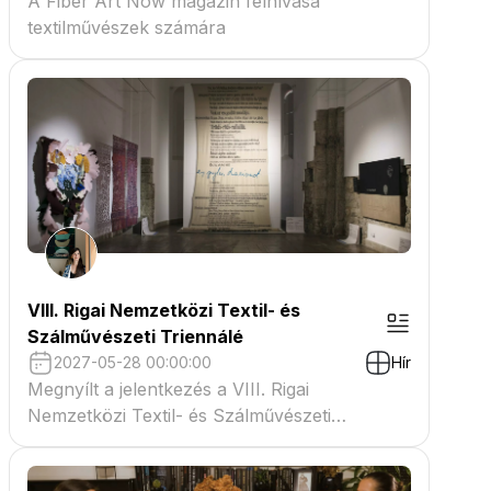
A Fiber Art Now magazin felhívása
textilművészek számára
VIII. Rigai Nemzetközi Textil- és
Szálművészeti Triennálé
2027-05-28 00:00:00
Hír
Megnyílt a jelentkezés a VIII. Rigai
Nemzetközi Textil- és Szálművészeti
Triennáléra