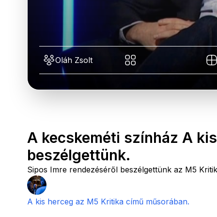
Oláh Zsolt
A kecskeméti színház A kis
beszélgettünk.
Sipos Imre rendezéséről beszélgettünk az M5 Krit
A kis herceg az M5 Kritika című műsorában.