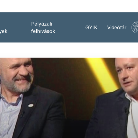
Pályázati
GYIK
Videótár
yek
felhívások