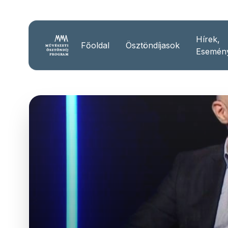
Hírek,
Főoldal
Ösztöndíjasok
Esemén