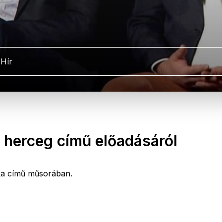
Hír
 herceg című előadásáról
ika című műsorában.