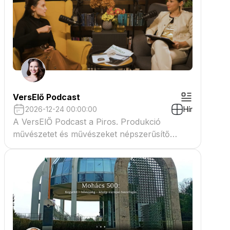
VersElő Podcast
2026-12-24 00:00:00
Hír
A VersElŐ Podcast a Piros. Produkció
művészetet és művészeket népszerűsítő
beszélgető műsora