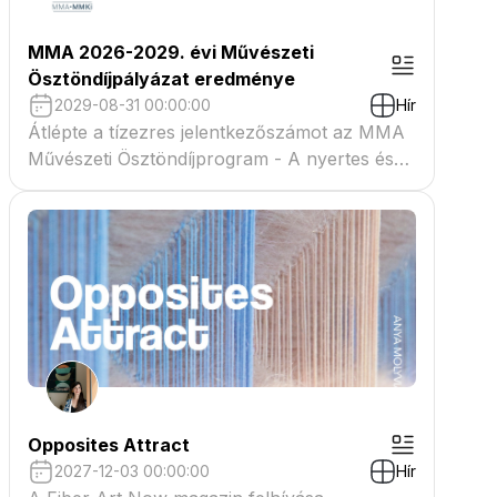
MMA 2026-2029. évi Művészeti
Ösztöndíjpályázat eredménye
2029-08-31 00:00:00
Hír
Átlépte a tízezres jelentkezőszámot az MMA
Művészeti Ösztöndíjprogram - A nyertes és
tartaléklistás pályázók névsora megtekinthető
a csatolmányban
Opposites Attract
2027-12-03 00:00:00
Hír