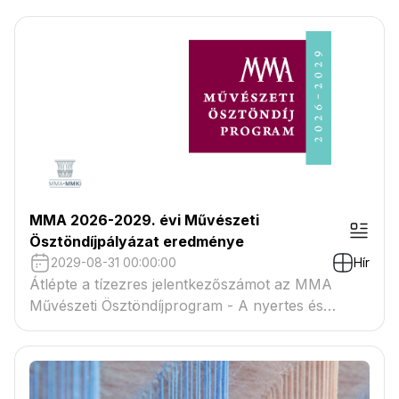
MMA 2026-2029. évi Művészeti
Ösztöndíjpályázat eredménye
2029-08-31 00:00:00
Hír
Átlépte a tízezres jelentkezőszámot az MMA
Művészeti Ösztöndíjprogram - A nyertes és
tartaléklistás pályázók névsora megtekinthető a
csatolmányban