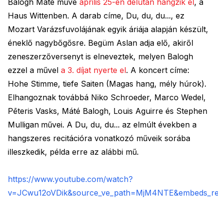
Balogh Máté műve
április 25-én délután hangzik el
, a
Haus Wittenben. A darab címe, Du, du, du..., ez
Mozart Varázsfuvolájának egyik áriája alapján készült,
éneklő nagybőgősre. Begüm Aslan adja elő, akiről
zeneszerzőversenyt is elneveztek, melyen Balogh
ezzel a művel
a 3. díjat nyerte el
. A koncert címe:
Hohe Stimme, tiefe Saiten (Magas hang, mély húrok).
Elhangoznak továbbá Niko Schroeder, Marco Wedel,
Pēteris Vasks, Máté Balogh, Louis Aguirre és Stephen
Mulligan
művei. A Du, du, du... az elmúlt években a
hangszeres recitációra vonatkozó műveik sorába
illeszkedik, példa erre az alábbi mű.
https://www.youtube.com/watch?
v=JCwu12oVDik&source_ve_path=MjM4NTE&embeds_re