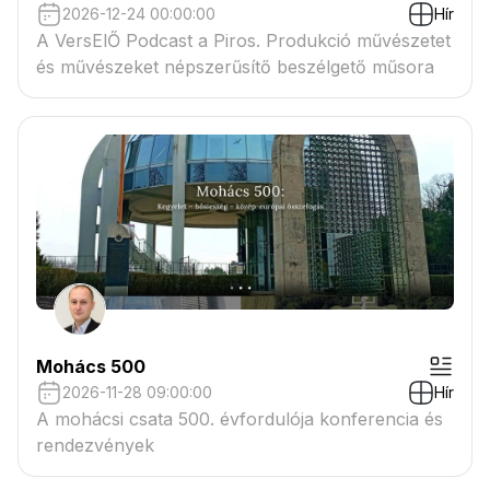
2026-12-24 00:00:00
Hír
A VersElŐ Podcast a Piros. Produkció művészetet
és művészeket népszerűsítő beszélgető műsora
Mohács 500
2026-11-28 09:00:00
Hír
A mohácsi csata 500. évfordulója konferencia és
rendezvények