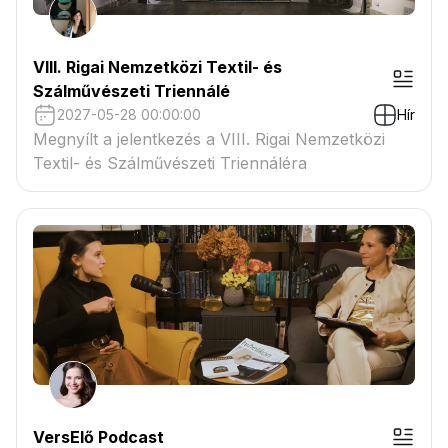
VIII. Rigai Nemzetközi Textil- és
Szálművészeti Triennálé
2027-05-28 00:00:00
Hír
Megnyílt a jelentkezés a VIII. Rigai Nemzetközi
Textil- és Szálművészeti Triennáléra
VersElő Podcast