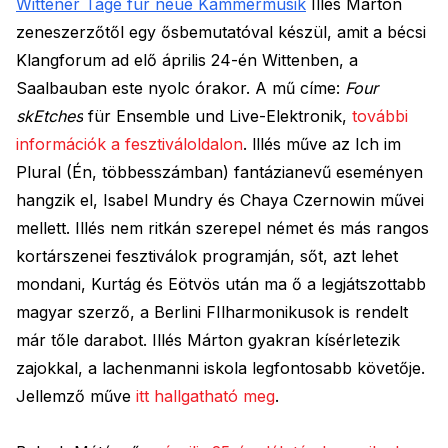
Wittener Tage für neue Kammermusik
Illés Márton
zeneszerzőtől egy ősbemutatóval készül, amit a bécsi
Klangforum ad elő április 24-én Wittenben, a
Saalbauban este nyolc órakor. A mű címe:
Four
skEtches
für Ensemble und Live-Elektronik,
további
információk a fesztiváloldalon
. lllés műve az Ich im
Plural (Én, többesszámban) fantázianevű eseményen
hangzik el, Isabel Mundry és Chaya Czernowin művei
mellett. Illés nem ritkán szerepel német és más rangos
kortárszenei fesztiválok programján, sőt, azt lehet
mondani, Kurtág és Eötvös után ma ő a legjátszottabb
magyar szerző, a Berlini FIlharmonikusok is rendelt
már tőle darabot. Illés Márton gyakran kísérletezik
zajokkal, a lachenmanni iskola legfontosabb követője.
Jellemző műve
itt hallgatható meg
.