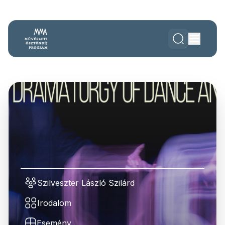
Szilveszter László Szilárd
Irodalom
Esemény