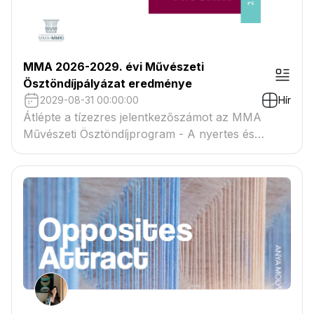
MMA 2026-2029. évi Művészeti
Ösztöndíjpályázat eredménye
2029-08-31 00:00:00
Hír
Átlépte a tízezres jelentkezőszámot az MMA
Művészeti Ösztöndíjprogram - A nyertes és
tartaléklistás pályázók névsora megtekinthető a
csatolmányban