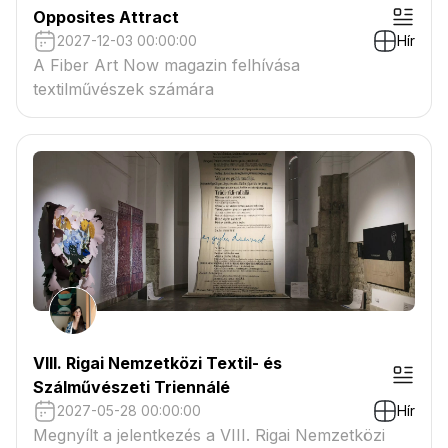
Opposites Attract
2027-12-03 00:00:00
Hír
A Fiber Art Now magazin felhívása
textilművészek számára
VIII. Rigai Nemzetközi Textil- és
Szálművészeti Triennálé
2027-05-28 00:00:00
Hír
Megnyílt a jelentkezés a VIII. Rigai Nemzetközi