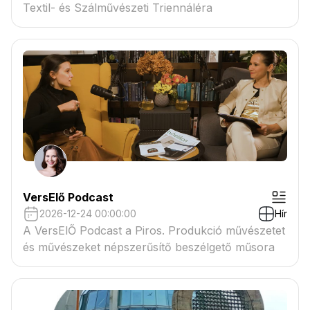
Textil- és Szálművészeti Triennáléra
VersElő Podcast
2026-12-24 00:00:00
Hír
A VersElŐ Podcast a Piros. Produkció művészetet
és művészeket népszerűsítő beszélgető műsora