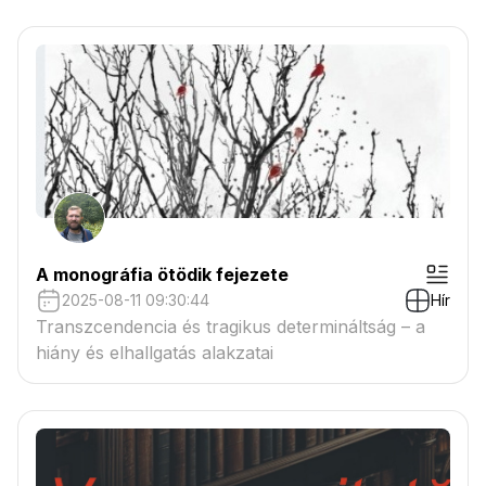
A monográfia ötödik fejezete
2025-08-11 09:30:44
Hír
Transzcendencia és tragikus determináltság – a
hiány és elhallgatás alakzatai