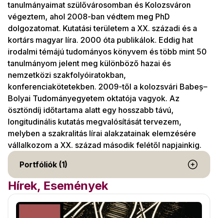
tanulmányaimat szülővárosomban és Kolozsváron
végeztem, ahol 2008-ban védtem meg PhD
dolgozatomat. Kutatási területem a XX. századi és a
kortárs magyar líra. 2000 óta publikálok. Eddig hat
irodalmi témájú tudományos könyvem és több mint 50
tanulmányom jelent meg különböző hazai és
nemzetközi szakfolyóiratokban,
konferenciakötetekben. 2009-től a kolozsvári Babeș–
Bolyai Tudományegyetem oktatója vagyok. Az
ösztöndíj időtartama alatt egy hosszabb távú,
longitudinális kutatás megvalósítását tervezem,
melyben a szakralitás lírai alakzatainak elemzésére
vállalkozom a XX. század második felétől napjainkig.
Portfóliók (1)
Hírek, Események