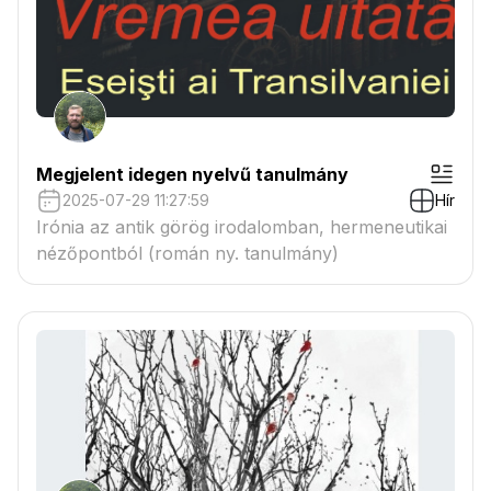
Megjelent idegen nyelvű tanulmány
2025-07-29 11:27:59
Hír
Irónia az antik görög irodalomban, hermeneutikai
nézőpontból (román ny. tanulmány)