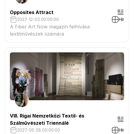
Opposites Attract
2027-12-03 00:00:00
Hír
A Fiber Art Now magazin felhívása
textilművészek számára
VIII. Rigai Nemzetközi Textil- és
Szálművészeti Triennálé
2027-05-28 00:00:00
Hír