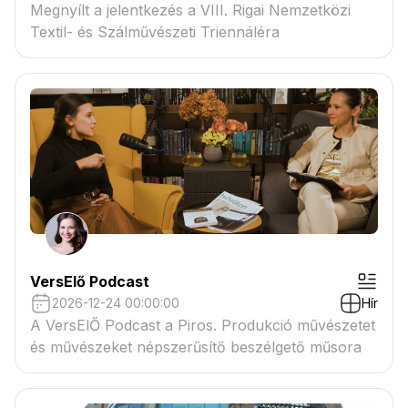
Megnyílt a jelentkezés a VIII. Rigai Nemzetközi
Textil- és Szálművészeti Triennáléra
VersElő Podcast
2026-12-24 00:00:00
Hír
A VersElŐ Podcast a Piros. Produkció művészetet
és művészeket népszerűsítő beszélgető műsora