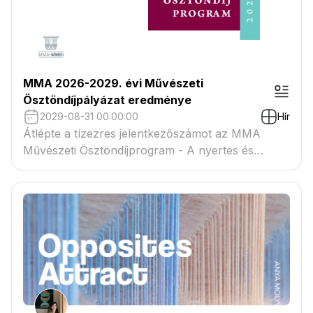
MMA 2026-2029. évi Művészeti
Ösztöndíjpályázat eredménye
2029-08-31 00:00:00
Hír
Átlépte a tízezres jelentkezőszámot az MMA
Művészeti Ösztöndíjprogram - A nyertes és
tartaléklistás pályázók névsora megtekinthető a
csatolmányban