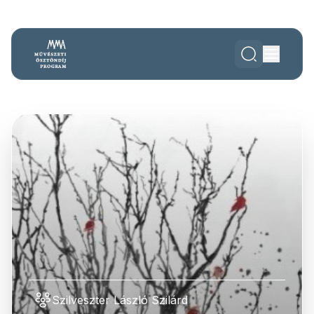
Szilveszter László Szilárd