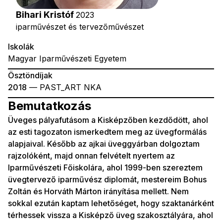
Bihari Kristóf
2023
iparművészet és tervezőművészet
Iskolák
Magyar Iparművészeti Egyetem
Ösztöndíjak
2018
— PAST_ART NKA
Bemutatkozás
Üveges pályafutásom a Kisképzőben kezdődött, ahol
az esti tagozaton ismerkedtem meg az üvegformálás
alapjaival. Később az ajkai üveggyárban dolgoztam
rajzolóként, majd onnan felvételt nyertem az
Iparművészeti Főiskolára, ahol 1999-ben szereztem
üvegtervező iparművész diplomát, mestereim Bohus
Zoltán és Horváth Márton irányítása mellett. Nem
sokkal ezután kaptam lehetőséget, hogy szaktanárként
térhessek vissza a Kisképző üveg szakosztályára, ahol