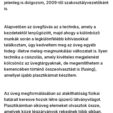
jelenleg is dolgozom, 2009-től szakosztályvezetőként
is.
Alapvetően az üvegfúvás az a technika, amely a
kezdetektől lenyűgözött, majd ahogy a különböző
munkák során a legkülönfélébb kihívásokkal
találkoztam, úgy kedveltem meg az üveg egyéb
hideg- illetve meleg-megmunkálási változatait is. Ilyen
technika a csiszolás, amely kivételes megjelenést
kölcsönöz az üvegtárgyaknak, de megemlíthetem a
kemencében történő összeolvasztást is (fusing),
amellyel újabb plasztikáimat készítem.
Az üveg megformálásában az alakíthatóság fizikai
határait keresve hozok létre újszerű látványvilágot.
Plasztikáimban síküveg elemeket olvasztok össze,
amelyek közé légzárványok rekednek több síkban,