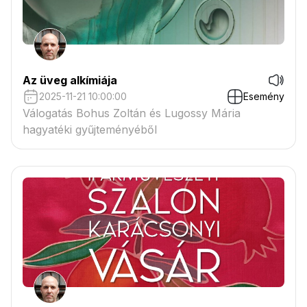
Az üveg alkímiája
2025-11-21 10:00:00
Esemény
Válogatás Bohus Zoltán és Lugossy Mária
hagyatéki gyűjteményéből