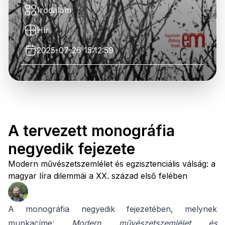
Irodalom
Hír
2025-07-26 15:12:59
A tervezett monográfia
negyedik fejezete
Modern művészetszemlélet és egzisztenciális válság: a
magyar líra dilemmái a XX. század első felében
A monográfia negyedik fejezetében, melynek
munkacíme:
Modern művészetszemlélet és