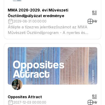
MMA 2026-2029. évi Művészeti
Ösztöndíjpályázat eredménye
2029-08-31 00:00:00
Hír
Átlépte a tízezres jelentkezőszámot az MMA
Művészeti Ösztöndíjprogram - A nyertes és
tartaléklistás pályázók névsora megtekinthető a
csatolmányban
Opposites Attract
2027-12-03 00:00:00
Hír