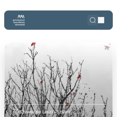
Szilveszter László Szilárd