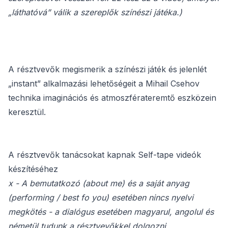
„láthatóvá” válik a szereplők színészi játéka.)
A résztvevők megismerik a színészi játék és jelenlét
„instant” alkalmazási lehetőségeit a Mihail Csehov
technika imaginációs és atmoszférateremtő eszközein
keresztül.
A résztvevők tanácsokat kapnak Self-tape videók
készítéséhez
x - A bemutatkozó (about me) és a saját anyag
(performing / best fo you) esetében nincs nyelvi
megkötés - a dialógus esetében magyarul, angolul és
németül tudunk a résztvevőkkel dolgozni.