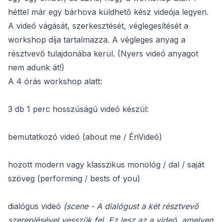
héttel már egy bárhova küldhető kész videója legyen.
A videó vágását, szerkesztését, véglegesítését a
workshop díja tartalmazza. A végleges anyag a
résztvevő tulajdonába kerül. (Nyers videó anyagot
nem adunk át!)
A 4 órás workshop alatt:
3 db 1 perc hosszúságú videó készül:
bemutatkozó videó (about me / ÉnVideó)
hozott modern vagy klasszikus monológ / dal / saját
szöveg (performing / bests of you)
dialógus videó
(scene - A dialógust a két résztvevő
szereplésével vesszük fel. Ez lesz az a videó, amelyen