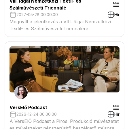
VIII. Rigai Nemzetközi Textil- és
Szálművészeti Triennálé
2027-05-28 00:00:00
Hír
Megnyílt a jelentkezés a VIII. Rigai Nemzetközi
Textil- és Szálművészeti Triennáléra
VersElő Podcast
2026-12-24 00:00:00
Hír
A VersElŐ Podcast a Piros. Produkció művészetet
és művészeket népszerűsítő beszélgető műsora