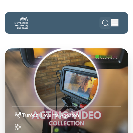
Turóczi Levente Ágoston