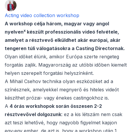
Acting video collection workshop
A workshop célja három, magyar vagy angol
x
nyelven
készült professzionális videó felvétele,
amelyet a résztvevő elküldhet akár európai, akár
tengeren túli válogatásokra a Casting Directornak.
Olyan időket élünk, amikor Európa szerte rengeteg
forgatás zajlik. Magyarország az utóbbi időben kiemelt
helyen szerepelt forgatási helyszínként.
A Mihail Csehov technika olyan eszközöket ad a
színésznek, amelyekkel megnyerő és hiteles videót
készíthet prózai- vagy énekes castingokhoz is.
A
4 órás workshopok során összesen 2-2
résztvevővel dolgozunk
: ez a kis létszám nem csak
azt teszi lehetővé, hogy nagyobb figyelmet kapjon
egy-egy ember, de azt is, hogy a workshop után 1