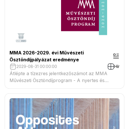
MMA 2026-2029. évi Művészeti
Ösztöndíjpályázat eredménye
2029-08-31 00:00:00
Hír
Átlépte a tízezres jelentkezőszámot az MMA
Művészeti Ösztöndíjprogram - A nyertes és
tartaléklistás pályázók névsora megtekinthető a
csatolmányban