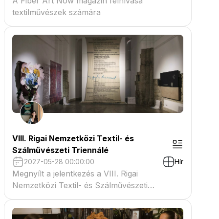
A Fiber Art Now magazin felhívása
textilművészek számára
VIII. Rigai Nemzetközi Textil- és
Szálművészeti Triennálé
2027-05-28 00:00:00
Hír
Megnyílt a jelentkezés a VIII. Rigai
Nemzetközi Textil- és Szálművészeti
Triennáléra