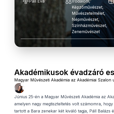
Páll Éva
Irodalom,
Képzőművészet,
Művészetelmélet,
Népművészet,
Színházművészet,
Zeneművészet
Akadémikusok évadzáró e
Magyar Művészeti Akadémia az Akadémiai Szalon u
Június 25-én a Magyar Művészeti Akadémia az Aka
amelyen nagy megtiszteltetés volt számomra, hogy
tartott a Bara zenekar két kiváló tagja, Páll Baláz