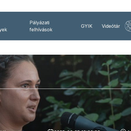
Pályázati
GYIK
Videótár
yek
felhívások