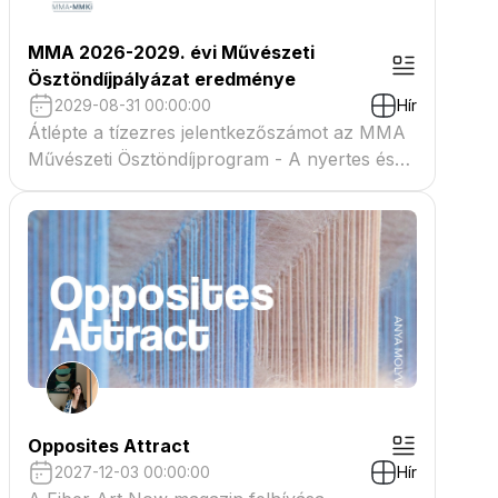
MMA 2026-2029. évi Művészeti
Ösztöndíjpályázat eredménye
2029-08-31 00:00:00
Hír
Átlépte a tízezres jelentkezőszámot az MMA
Művészeti Ösztöndíjprogram - A nyertes és
tartaléklistás pályázók névsora megtekinthető
a csatolmányban
Opposites Attract
2027-12-03 00:00:00
Hír