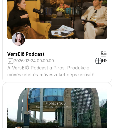
VersElő Podcast
2026-12-24 00:00:00
Hír
A VersElŐ Podcast a Piros. Produkció
művészetet és művészeket népszerűsítő
beszélgető műsora