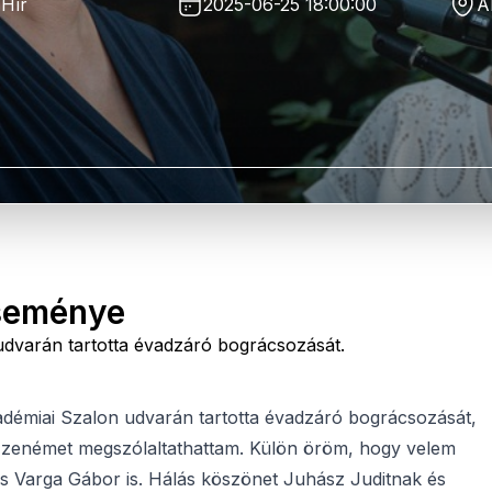
Hír
2025-06-25 18:00:00
A
seménye
dvarán tartotta évadzáró bográcsozását.
démiai Szalon udvarán tartotta évadzáró bográcsozását,
 zenémet megszólaltathattam. Külön öröm, hogy velem
s és Varga Gábor is. Hálás köszönet Juhász Juditnak és