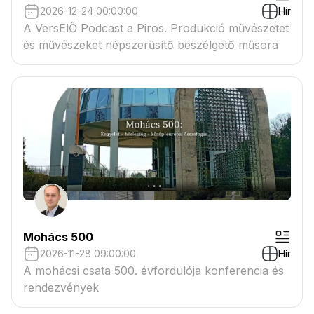
2026-12-24 00:00:00
Hír
A VersElŐ Podcast a Piros. Produkció művészetet
és művészeket népszerűsítő beszélgető műsora
Mohács 500
2026-11-28 09:00:00
Hír
A mohácsi csata 500. évfordulója konferencia és
rendezvények