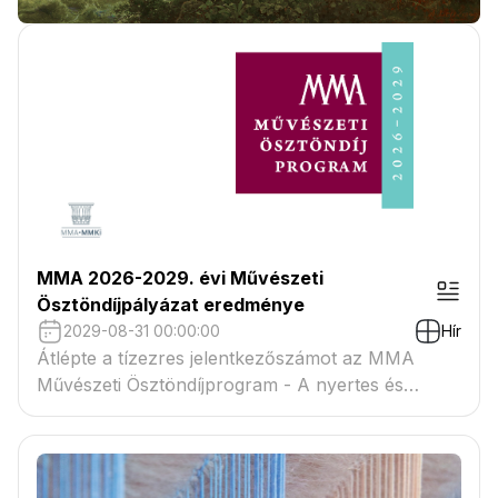
MMA 2026-2029. évi Művészeti
Ösztöndíjpályázat eredménye
2029-08-31 00:00:00
Hír
Átlépte a tízezres jelentkezőszámot az MMA
Művészeti Ösztöndíjprogram - A nyertes és
tartaléklistás pályázók névsora megtekinthető a
csatolmányban