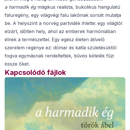
a harmadik ég
mágikus realista, bukolikus hangulatú
faluregény, egy világvégi falu lakóinak sorsát mutatja
be. A helyszínt a norvég partvidék ihlette: egy világtól
elzárt, időtlen hely, ahol az emberek harmóniában
élnek a természettel. Egy egész életen átívelő
szerelem regénye ez: dómar és katla születésüktől
fogva egymásnak rendeltettek, bűvös kötelék fűzi
össze őket.
Kapcsolódó fájlok