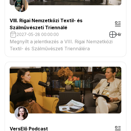
VIII. Rigai Nemzetközi Textil- és
Szálművészeti Triennálé
2027-05-28 00:00:00
Hír
Megnyílt a jelentkezés a VIII. Rigai Nemzetközi
Textil- és Szálművészeti Triennáléra
VersElő Podcast