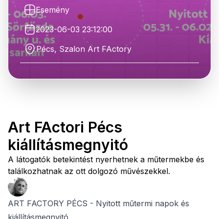
Esemény
2023-06-03 23:12:00
Pécs, Szalon Art FActory
Art FActori Pécs
kiállításmegnyitó
A látogatók betekintést nyerhetnek a műtermekbe és
találkozhatnak az ott dolgozó művészekkel.
ART FACTORY PÉCS - Nyitott műtermi napok és
kiállításmegnyitó