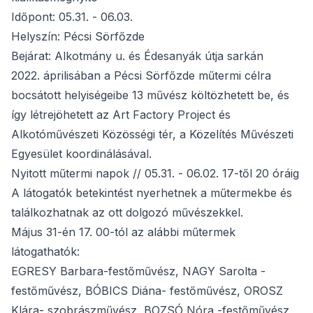
Időpont: 05.31. - 06.03.
Helyszín: Pécsi Sörfőzde
Bejárat: Alkotmány u. és Édesanyák útja sarkán
2022. áprilisában a Pécsi Sörfőzde műtermi célra
bocsátott helyiségeibe 13 művész költözhetett be, és
így létrejöhetett az Art Factory Project és
Alkotóművészeti Közösségi tér, a Közelítés Művészeti
Egyesület koordinálásával.
Nyitott műtermi napok // 05.31. - 06.02. 17-től 20 óráig
A látogatók betekintést nyerhetnek a műtermekbe és
találkozhatnak az ott dolgozó művészekkel.
Május 31-én 17. 00-tól az alábbi műtermek
látogathatók:
EGRESY Barbara-festőművész, NAGY Sarolta -
festőművész, BÓBICS Diána- festőművész, OROSZ
Klára- szobrászművész, BOZSÓ Nóra -festőművész,