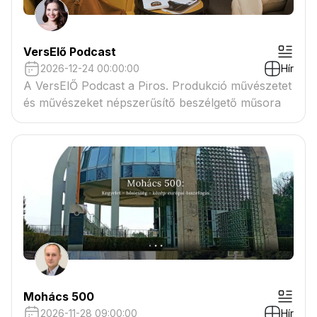
VersElő Podcast
2026-12-24 00:00:00
Hír
A VersElŐ Podcast a Piros. Produkció művészetet
és művészeket népszerűsítő beszélgető műsora
Mohács 500
2026-11-28 09:00:00
Hír