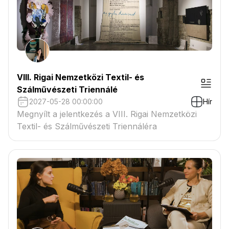
VIII. Rigai Nemzetközi Textil- és
Szálművészeti Triennálé
2027-05-28 00:00:00
Hír
Megnyílt a jelentkezés a VIII. Rigai Nemzetközi
Textil- és Szálművészeti Triennáléra