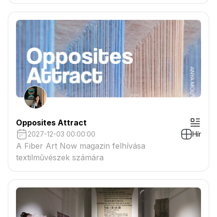
tartaléklistás pályázók névsora megtekinthető a
csatolmányban
Opposites Attract
2027-12-03 00:00:00
Hír
A Fiber Art Now magazin felhívása
textilművészek számára