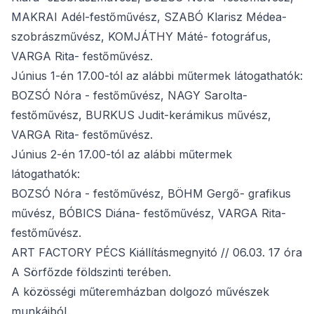
MAKRAI Adél-festőművész, SZABÓ Klarisz Médea-
szobrászművész, KOMJÁTHY Máté- fotográfus,
VARGA Rita- festőművész.
Június 1-én 17.00-tól az alábbi műtermek látogathatók:
BOZSÓ Nóra - festőművész, NAGY Sarolta-
festőművész, BURKUS Judit-kerámikus művész,
VARGA Rita- festőművész.
Június 2-én 17.00-tól az alábbi műtermek
látogathatók:
BOZSÓ Nóra - festőművész, BÖHM Gergő- grafikus
művész, BÓBICS Diána- festőművész, VARGA Rita-
festőművész.
ART FACTORY PÉCS Kiállításmegnyitó // 06.03. 17 óra
A Sörfőzde földszinti terében.
A közösségi műteremházban dolgozó művészek
munkáiból.