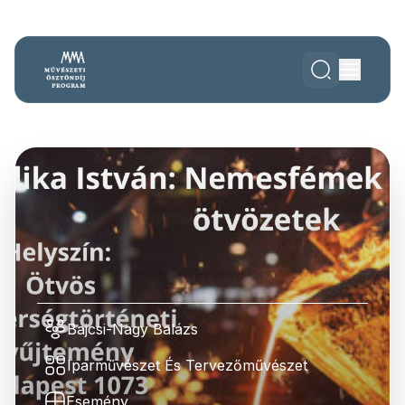
Bajcsi-Nagy Balázs
Iparművészet És Tervezőművészet
Esemény