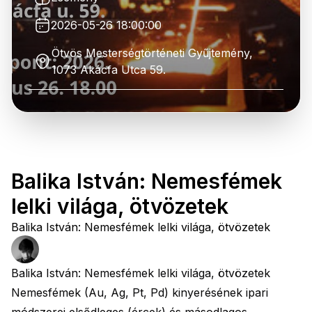
2026-05-26 18:00:00
Ötvös Mesterségtörténeti Gyűjtemény,
1073 Akácfa Utca 59.
Balika István: Nemesfémek
lelki világa, ötvözetek
Balika István: Nemesfémek lelki világa, ötvözetek
Balika István: Nemesfémek lelki világa, ötvözetek
Nemesfémek (Au, Ag, Pt, Pd) kinyerésének ipari