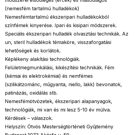
módszerei elsődleges (ércek) és másodlagos
(nemesfém tartalmú hulladékok)
Nemesfémtartalmú ékszeripari hulladékokból
színfémek kinyerése. Ipari és kisipari módszerek.
Speciális ékszeripari hulladék olvasztási technikák. Az
un, steril hulladékok témaköre, visszaforgatási
lehetőségek és korlátok.
Képlékeny alakítási technológiák.
Felületmegmunkálási, kikészítési technikák. Fém
(kémiai és elektrokémiai) és nemfémes
(szilikátzománc, műgyanta, niello, lakk) bevonatok,
patinázás, oxidálás stb.
Nemesfémötvözetek, ékszeripari alapanyagok,
technológiák, mi van és mi lesz 5-10 év múlva.
Kérdések – válaszok.
Helyszín: Ötvös Mesterségtörténeti Gyűjtemény