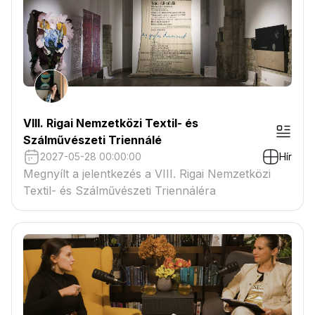
VIII. Rigai Nemzetközi Textil- és
Szálművészeti Triennálé
2027-05-28 00:00:00
Hír
Megnyílt a jelentkezés a VIII. Rigai Nemzetközi
Textil- és Szálművészeti Triennáléra