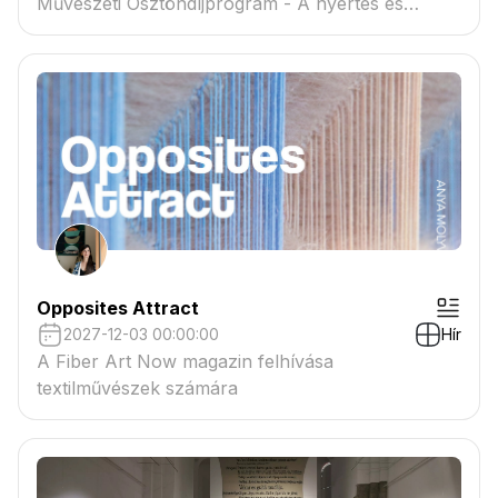
Művészeti Ösztöndíjprogram - A nyertes és
tartaléklistás pályázók névsora megtekinthető a
csatolmányban
Opposites Attract
2027-12-03 00:00:00
Hír
A Fiber Art Now magazin felhívása
textilművészek számára