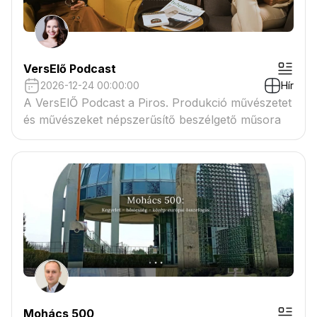
VersElő Podcast
2026-12-24 00:00:00
Hír
A VersElŐ Podcast a Piros. Produkció művészetet
és művészeket népszerűsítő beszélgető műsora
Mohács 500