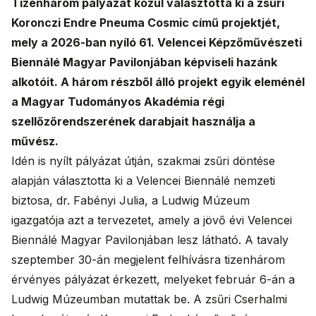
Tizenhárom pályázat közül választotta ki a zsűri
Koronczi Endre Pneuma Cosmic című projektjét,
mely a 2026-ban nyíló 61. Velencei Képzőművészeti
Biennálé Magyar Pavilonjában képviseli hazánk
alkotóit. A három részből álló projekt egyik eleménél
a Magyar Tudományos Akadémia régi
szellőzőrendszerének darabjait használja a
művész.
Idén is nyílt pályázat útján, szakmai zsűri döntése
alapján választotta ki a Velencei Biennálé nemzeti
biztosa, dr. Fabényi Julia, a Ludwig Múzeum
igazgatója azt a tervezetet, amely a jövő évi Velencei
Biennálé Magyar Pavilonjában lesz látható. A tavaly
szeptember 30-án megjelent felhívásra tizenhárom
érvényes pályázat érkezett, melyeket február 6-án a
Ludwig Múzeumban mutattak be. A zsűri Cserhalmi