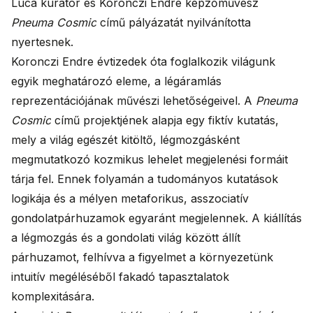
Luca kurátor és Koronczi Endre képzőművész
Pneuma Cosmic
című pályázatát nyilvánította
nyertesnek.
Koronczi Endre évtizedek óta foglalkozik világunk
egyik meghatározó eleme, a légáramlás
reprezentációjának művészi lehetőségeivel. A
Pneuma
Cosmic
című projektjének alapja egy fiktív kutatás,
mely a világ egészét kitöltő, légmozgásként
megmutatkozó kozmikus lehelet megjelenési formáit
tárja fel. Ennek folyamán a tudományos kutatások
logikája és a mélyen metaforikus, asszociatív
gondolatpárhuzamok egyaránt megjelennek. A kiállítás
a légmozgás és a gondolati világ között állít
párhuzamot, felhívva a figyelmet a környezetünk
intuitív megéléséből fakadó tapasztalatok
komplexitására.