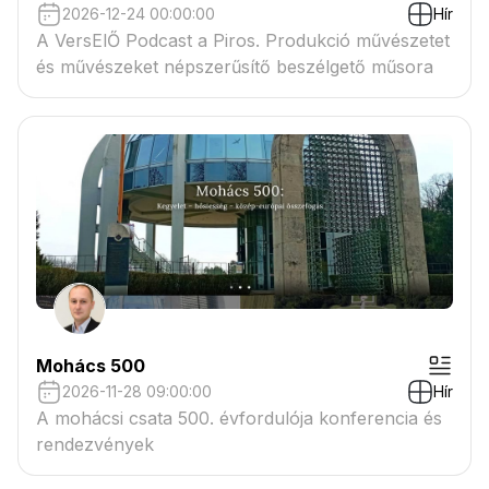
2026-12-24 00:00:00
Hír
A VersElŐ Podcast a Piros. Produkció művészetet
és művészeket népszerűsítő beszélgető műsora
Mohács 500
2026-11-28 09:00:00
Hír
A mohácsi csata 500. évfordulója konferencia és
rendezvények