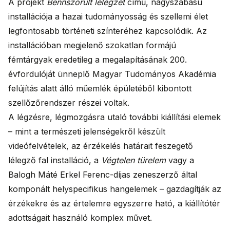
A projekt
Bennszorult lélegzet
című, nagyszabású
installációja a hazai tudományosság és szellemi élet
legfontosabb történeti színteréhez kapcsolódik. Az
installációban megjelenő szokatlan formájú
fémtárgyak eredetileg a megalapításának 200.
évfordulóját ünneplő Magyar Tudományos Akadémia
felújítás alatt álló műemlék épületéből kibontott
szellőzőrendszer részei voltak.
A légzésre, légmozgásra utaló további kiállítási elemek
– mint a természeti jelenségekről készült
videófelvételek, az érzékelés határait feszegető
lélegző fal installáció, a
Végtelen türelem
vagy a
Balogh Máté Erkel Ferenc-díjas zeneszerző által
komponált helyspecifikus hangelemek – gazdagítják az
érzékekre és az értelemre egyszerre ható, a kiállítótér
adottságait használó komplex művet.