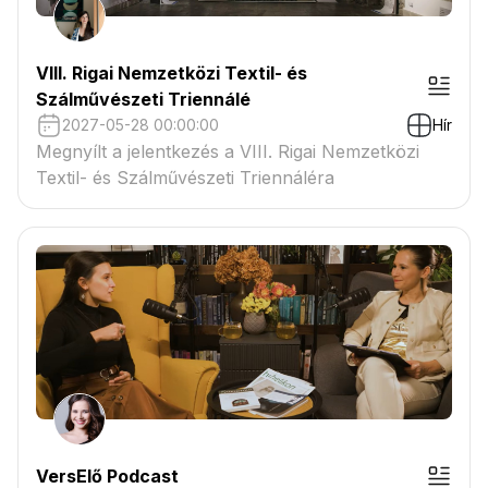
VIII. Rigai Nemzetközi Textil- és
Szálművészeti Triennálé
2027-05-28 00:00:00
Hír
Megnyílt a jelentkezés a VIII. Rigai Nemzetközi
Textil- és Szálművészeti Triennáléra
VersElő Podcast