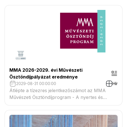
MMA 2026-2029. évi Művészeti
Ösztöndíjpályázat eredménye
2029-08-31 00:00:00
Hír
Átlépte a tízezres jelentkezőszámot az MMA
Művészeti Ösztöndíjprogram - A nyertes és
tartaléklistás pályázók névsora megtekinthető a
csatolmányban