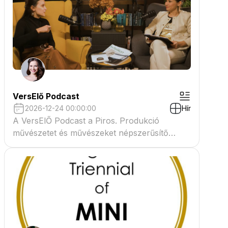
VersElő Podcast
2026-12-24 00:00:00
Hír
A VersElŐ Podcast a Piros. Produkció
művészetet és művészeket népszerűsítő
beszélgető műsora