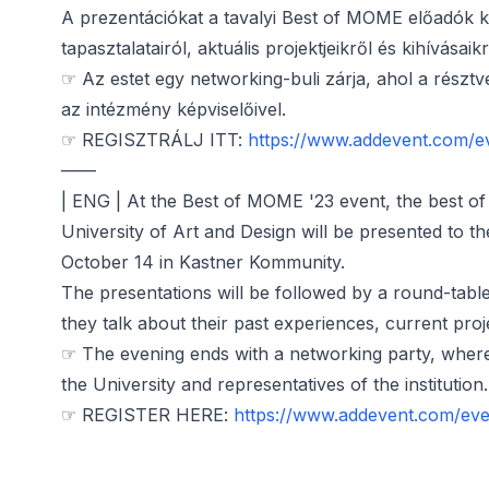
A prezentációkat a tavalyi Best of MOME előadók k
tapasztalatairól, aktuális projektjeikről és kihívásai
☞ Az estet egy networking-buli zárja, ahol a rész
az intézmény képviselőivel.
☞ REGISZTRÁLJ ITT:
https://www.addevent.com/
——
| ENG | At the Best of MOME '23 event, the best of
University of Art and Design will be presented to th
October 14 in Kastner Kommunity.
The presentations will be followed by a round-tabl
they talk about their past experiences, current proj
☞ The evening ends with a networking party, where 
the University and representatives of the institution.
☞ REGISTER HERE:
https://www.addevent.com/ev