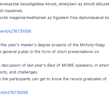
erekasztal beszélgetése követi, amelyben az elmúlt idősza
król mesélnek.
tvevők megismerkedhetnek az Egyetem friss diplomásaival és
event/kZ18735058
 this year's master's degree projects of the Moholy-Nagy
e general public in the form of short presentations on
e discussion of last year's Best of MOME speakers, in whic
ects, and challenges.
the participants can get to know the recent graduates of
ent/kZ18735058