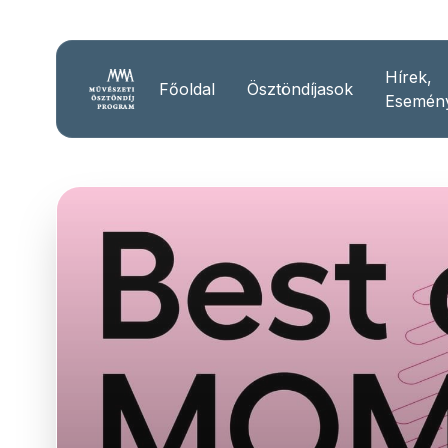
Hírek,
Főoldal
Ösztöndíjasok
Esemén