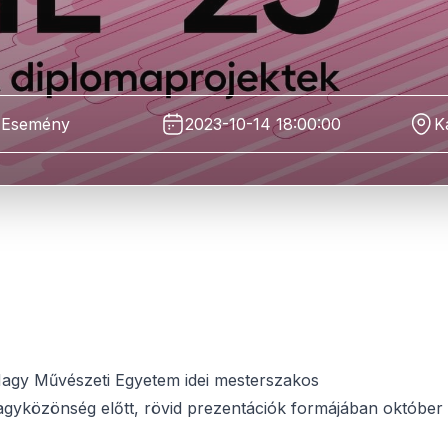
Esemény
2023-10-14 18:00:00
K
agy Művészeti Egyetem idei mesterszakos
nagyközönség előtt, rövid prezentációk formájában október