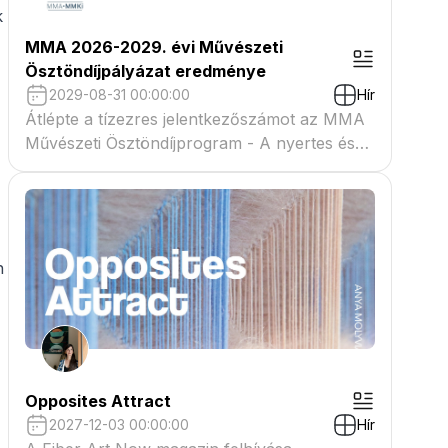
k
MMA 2026-2029. évi Művészeti
Ösztöndíjpályázat eredménye
2029-08-31 00:00:00
Hír
Átlépte a tízezres jelentkezőszámot az MMA
Művészeti Ösztöndíjprogram - A nyertes és
tartaléklistás pályázók névsora megtekinthető
a csatolmányban
h
Opposites Attract
2027-12-03 00:00:00
Hír