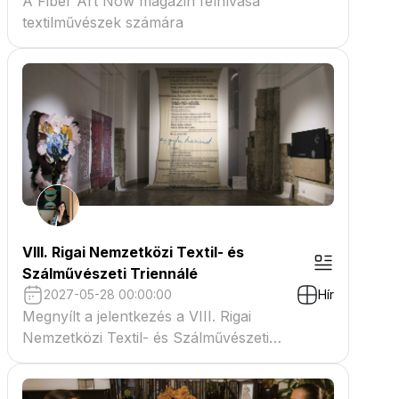
A Fiber Art Now magazin felhívása
textilművészek számára
VIII. Rigai Nemzetközi Textil- és
Szálművészeti Triennálé
2027-05-28 00:00:00
Hír
Megnyílt a jelentkezés a VIII. Rigai
Nemzetközi Textil- és Szálművészeti
Triennáléra