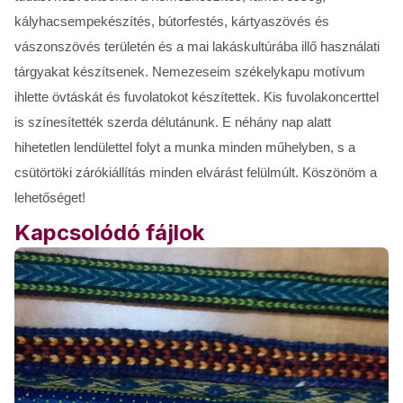
kályhacsempekészítés, bútorfestés, kártyaszövés és
vászonszövés területén és a mai lakáskultúrába illő használati
tárgyakat készítsenek. Nemezeseim székelykapu motívum
ihlette övtáskát és fuvolatokot készítettek. Kis fuvolakoncerttel
is színesítették szerda délutánunk. E néhány nap alatt
hihetetlen lendülettel folyt a munka minden műhelyben, s a
csütörtöki zárókiállítás minden elvárást felülmúlt. Köszönöm a
lehetőséget!
Kapcsolódó fájlok