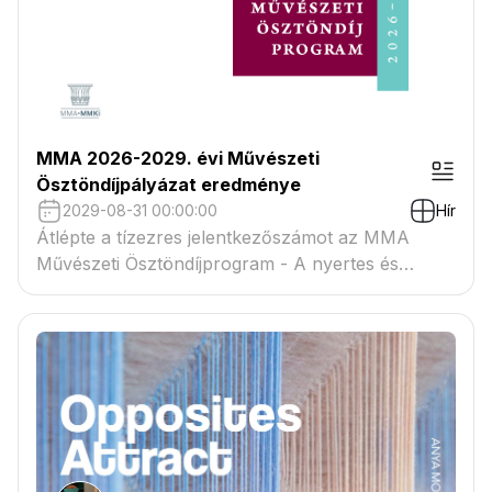
MMA 2026-2029. évi Művészeti
Ösztöndíjpályázat eredménye
2029-08-31 00:00:00
Hír
Átlépte a tízezres jelentkezőszámot az MMA
Művészeti Ösztöndíjprogram - A nyertes és
tartaléklistás pályázók névsora megtekinthető a
csatolmányban