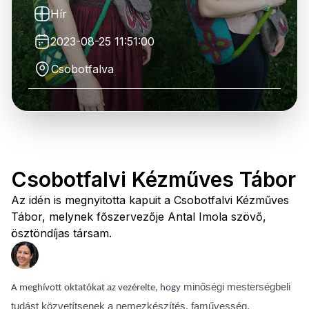
Hír
2023-08-25 11:51:00
Csobotfalva
Csobotfalvi Kézműves Tábor
Az idén is megnyitotta kapuit a Csobotfalvi Kézműves
Tábor, melynek főszervezője Antal Imola szövő,
ösztöndíjas társam.
minőségi mesterségbeli
A meghívott oktatókat az vezérelte, hogy
tudást közvetítsenek a nemezkészítés, faművesség,