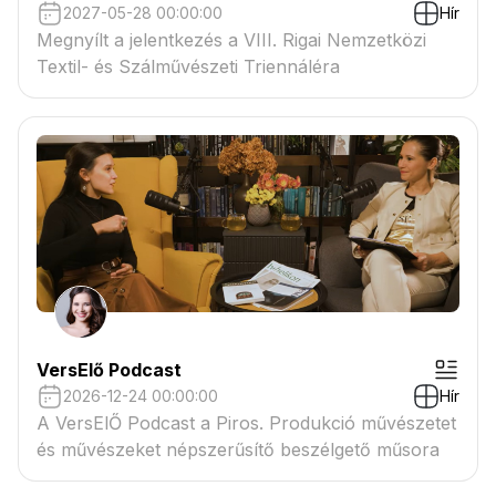
2027-05-28 00:00:00
Hír
Megnyílt a jelentkezés a VIII. Rigai Nemzetközi
Textil- és Szálművészeti Triennáléra
VersElő Podcast
2026-12-24 00:00:00
Hír
A VersElŐ Podcast a Piros. Produkció művészetet
és művészeket népszerűsítő beszélgető műsora