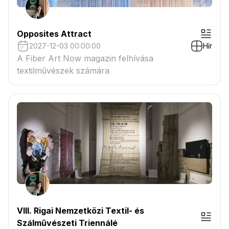
Opposites Attract
2027-12-03 00:00:00
Hír
A Fiber Art Now magazin felhívása
textilművészek számára
VIII. Rigai Nemzetközi Textil- és
Szálművészeti Triennálé