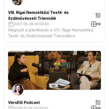
VIII. Rigai Nemzetközi Textil- és
Szálművészeti Triennálé
2027-05-28 00:00:00
Hír
Megnyílt a jelentkezés a VIII. Rigai Nemzetközi
Textil- és Szálművészeti Triennáléra
VersElő Podcast
2026-12-24 00:00:00
Hír