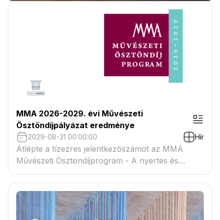
MMA 2026-2029. évi Művészeti
Ösztöndíjpályázat eredménye
2029-08-31 00:00:00
Hír
Átlépte a tízezres jelentkezőszámot az MMA
Művészeti Ösztöndíjprogram - A nyertes és
tartaléklistás pályázók névsora megtekinthető a
csatolmányban