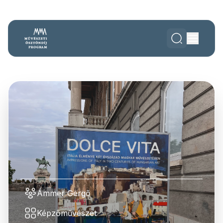
Ámmer Gergő
Képzőművészet