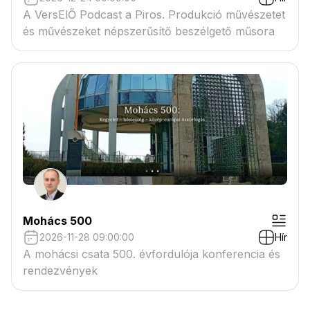
A VersElŐ Podcast a Piros. Produkció művészetet
és művészeket népszerűsítő beszélgető műsora
Mohács 500
2026-11-28 09:00:00
Hír
A mohácsi csata 500. évfordulója konferencia és
rendezvények