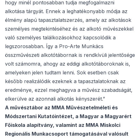
hogy minél pontosabban tudja megfogalmazni
alkotása tárgyát. Ennek a leghatékonyabb módja az
élmény alapú tapasztalatszerzés, amely az alkotások
személyes megtekintéséhez és az alkotó művészekkel
való személyes találkozásokhoz kapcsolódik a
legszorosabban. Így a Pro-Arte Munkács
összművészeti alkotótábornak is rendkívüli jelentősége
volt számomra, ahogy az eddigi alkotótáboroknak is,
amelyeken jelen tudtam lenni. Sok esetben csak
később realizálódik ezeknek a tapasztalatoknak az
eredménye, ezzel meghagyva a művész szabadságát,
elkerülve az azonnali alkotás kényszerét.”
A művésztábor az MMA Művészetelméleti és
Módszertani Kutatóintézet, a Magyar a Magyarért
Főiskola alapítvány, valamint az MMA Miskolci
Regionális Munkacsoport támogatásával valósult