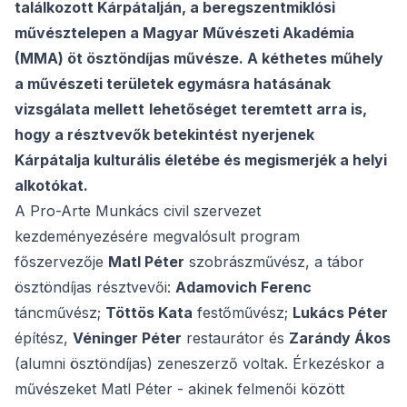
találkozott Kárpátalján, a beregszentmiklósi
művésztelepen a Magyar Művészeti Akadémia
(MMA) öt ösztöndíjas művésze. A kéthetes műhely
a művészeti területek egymásra hatásának
vizsgálata mellett
lehetőséget teremtett arra is,
hogy a résztvevők betekintést nyerjenek
Kárpátalja kulturális életébe és megismerjék a helyi
alkotókat.
A Pro-Arte Munkács civil szervezet
kezdeményezésére megvalósult program
főszervezője
Matl Péter
szobrászművész, a tábor
ösztöndíjas résztvevői:
Adamovich Ferenc
táncművész;
Töttös Kata
festőművész;
Lukács Péter
építész,
Véninger Péter
restaurátor és
Zarándy Ákos
(alumni ösztöndíjas) zeneszerző voltak. Érkezéskor a
művészeket Matl Péter - akinek felmenői között