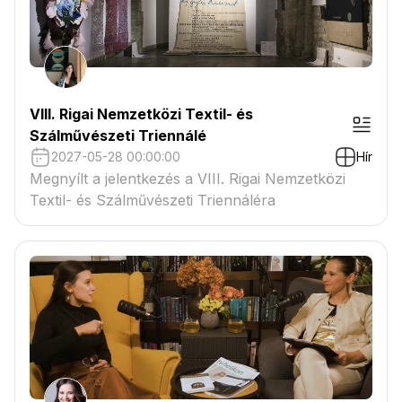
VIII. Rigai Nemzetközi Textil- és
Szálművészeti Triennálé
2027-05-28 00:00:00
Hír
Megnyílt a jelentkezés a VIII. Rigai Nemzetközi
Textil- és Szálművészeti Triennáléra