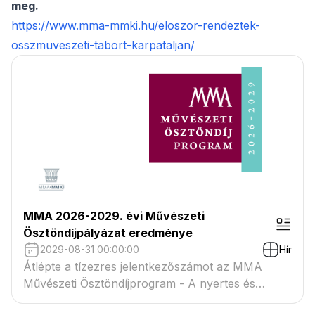
meg.
https://www.mma-mmki.hu/eloszor-rendeztek-
osszmuveszeti-tabort-karpataljan/
MMA 2026-2029. évi Művészeti
Ösztöndíjpályázat eredménye
2029-08-31 00:00:00
Hír
Átlépte a tízezres jelentkezőszámot az MMA
Művészeti Ösztöndíjprogram - A nyertes és
tartaléklistás pályázók névsora megtekinthető a