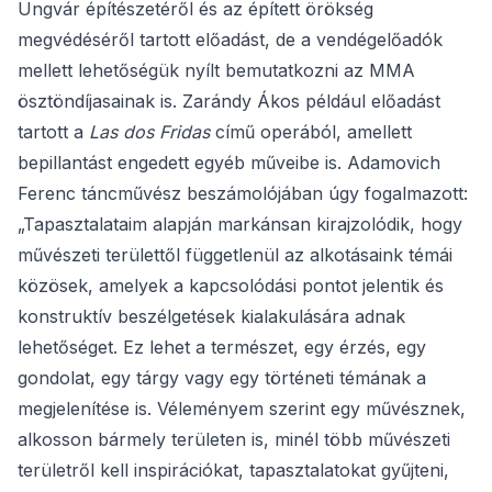
Ungvár építészetéről és az épített örökség
megvédéséről tartott előadást, de a vendégelőadók
mellett lehetőségük nyílt bemutatkozni az MMA
ösztöndíjasainak is. Zarándy Ákos például előadást
tartott a
Las dos Fridas
című operából, amellett
bepillantást engedett egyéb műveibe is. Adamovich
Ferenc táncművész beszámolójában úgy fogalmazott:
„Tapasztalataim alapján markánsan kirajzolódik, hogy
művészeti területtől függetlenül az alkotásaink témái
közösek, amelyek a kapcsolódási pontot jelentik és
konstruktív beszélgetések kialakulására adnak
lehetőséget. Ez lehet a természet, egy érzés, egy
gondolat, egy tárgy vagy egy történeti témának a
megjelenítése is. Véleményem szerint egy művésznek,
alkosson bármely területen is, minél több művészeti
területről kell inspirációkat, tapasztalatokat gyűjteni,