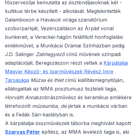
főszervezője bemutatta az ösztöndíjasoknak két -
kultikus térbe készített - alkotását. Megtekintették
Galamboson a Havasok virága szanatórium
szoborparkját, Vezérszálláson az Árpád vonal
bunkereit, a Vereckei-hágón felállított honfoglalási
emlékművet, a Munkácsi Drámai Színházban pedig
J.D. Salinger
Zabhegyező
című művének színpadi
adaptációját. Beregszászon részt vettek a
Kárpátaljai
Magyar Képző- és Iparművészek Révész Imre
Társasága
Múzsa és Ihlet
című kiállításmegnyitóján,
ellátogattak az MMA posztumusz tiszteleti tagja,
Horváth Anna
szobrászművész és keramikus emlékére
létrehozott
múzeumba, de
jártak a munkácsi várban
és a Fedák Sári-kastélyban is.
A kárpátaljai összművészeti táborba meghívást kapott
Szarvas Péter
építész, az MMA levelező tagja is, aki