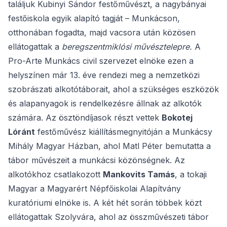
találjuk Kubinyi Sándor festőművészt, a nagybányai
festőiskola egyik alapító tagját – Munkácson,
otthonában fogadta, majd vacsora után közösen
ellátogattak a
beregszentmiklósi művésztelepre.
A
Pro-Arte Munkács civil szervezet elnöke ezen a
helyszínen már 13. éve rendezi meg a nemzetközi
szobrászati alkotótáborait, ahol a szükséges eszközök
és alapanyagok is rendelkezésre állnak az alkotók
számára. Az ösztöndíjasok részt vettek
Bokotej
Lóránt
festőművész kiállításmegnyitóján a Munkácsy
Mihály Magyar Házban, ahol Matl Péter bemutatta a
tábor művészeit a munkácsi közönségnek. Az
alkotókhoz csatlakozott
Mankovits Tamás
, a tokaji
Magyar a Magyarért Népfőiskolai Alapítvány
kuratóriumi elnöke is. A két hét során többek közt
ellátogattak Szolyvára, ahol az összművészeti tábor