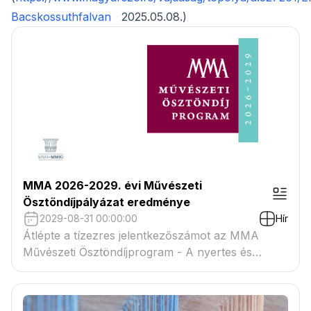
Bacskossuthfalvan
2025.05.08.)
MMA 2026-2029. évi Művészeti
Ösztöndíjpályázat eredménye
2029-08-31 00:00:00
Hír
Átlépte a tízezres jelentkezőszámot az MMA
Művészeti Ösztöndíjprogram - A nyertes és
tartaléklistás pályázók névsora megtekinthető a
csatolmányban