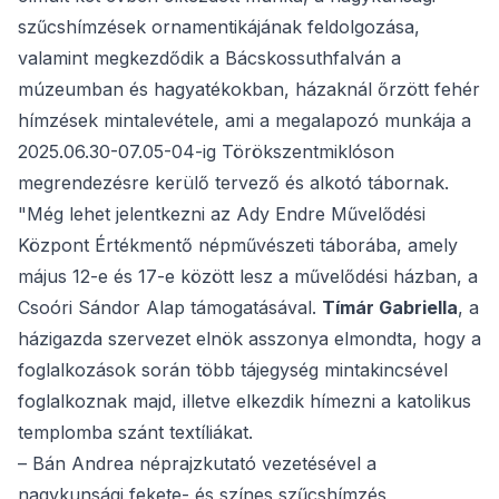
szűcshímzések ornamentikájának feldolgozása,
valamint megkezdődik a Bácskossuthfalván a
múzeumban és hagyatékokban, házaknál őrzött fehér
hímzések mintalevétele, ami a megalapozó munkája a
2025.06.30-07.05-04-ig Törökszentmiklóson
megrendezésre kerülő tervező és alkotó tábornak.
"Még lehet jelentkezni az Ady Endre Művelődési
Központ Értékmentő népművészeti táborába, amely
május 12-e és 17-e között lesz a művelődési házban, a
Csoóri Sándor Alap támogatásával.
Tímár Gabriella
, a
házigazda szervezet elnök asszonya elmondta, hogy a
foglalkozások során több tájegység mintakincsével
foglalkoznak majd, illetve elkezdik hímezni a katolikus
templomba szánt textíliákat.
– Bán Andrea néprajzkutató vezetésével a
nagykunsági fekete- és színes szűcshímzés