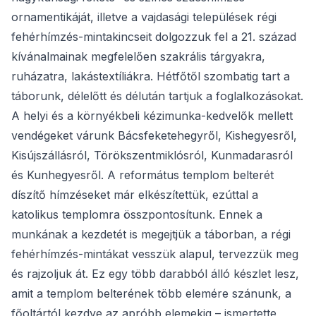
ornamentikáját, illetve a vajdasági települések régi
fehérhímzés-mintakincseit dolgozzuk fel a 21. század
kívánalmainak megfelelően szakrális tárgyakra,
ruházatra, lakástextíliákra. Hétfőtől szombatig tart a
táborunk, délelőtt és délután tartjuk a foglalkozásokat.
A helyi és a környékbeli kézimunka-kedvelők mellett
vendégeket várunk Bácsfeketehegyről, Kishegyesről,
Kisújszállásról, Törökszentmiklósról, Kunmadarasról
és Kunhegyesről. A református templom belterét
díszítő hímzéseket már elkészítettük, ezúttal a
katolikus templomra összpontosítunk. Ennek a
munkának a kezdetét is megejtjük a táborban, a régi
fehérhímzés-mintákat vesszük alapul, tervezzük meg
és rajzoljuk át. Ez egy több darabból álló készlet lesz,
amit a templom belterének több elemére szánunk, a
főoltártól kezdve az apróbb elemekig – ismertette