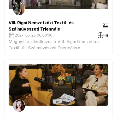
VIII. Rigai Nemzetközi Textil- és
Szálművészeti Triennálé
2027-05-28 00:00:00
Hír
Megnyílt a jelentkezés a VIII. Rigai Nemzetközi
Textil- és Szálművészeti Triennáléra