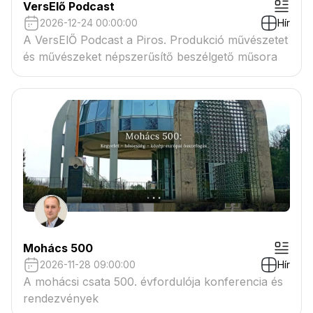
VersElő Podcast
2026-12-24 00:00:00
Hír
A VersElŐ Podcast a Piros. Produkció művészetet
és művészeket népszerűsítő beszélgető műsora
Mohács 500
2026-11-28 09:00:00
Hír
A mohácsi csata 500. évfordulója konferencia és
rendezvények