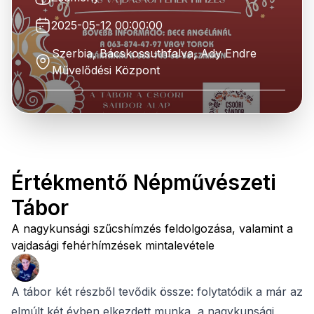
2025-05-12 00:00:00
Szerbia, Bácskossuthfalva, Ady Endre
Művelődési Központ
Értékmentő Népművészeti
Tábor
A nagykunsági szűcshímzés feldolgozása, valamint a
vajdasági fehérhímzések mintalevétele
A tábor két részből tevődik össze: folytatódik a már az
elmúlt két évben elkezdett munka, a nagykunsági