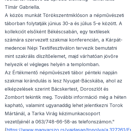
Tímár Gabriella.
A közös munkát Törökszentmiklóson a népművészeti
táborban folytatják június 30-a és július 5-e között. A
kollekciót elsőként Békéscsabán, egy textilesek
számára szervezett szakmai konferencián, a Kárpát-
medencei Népi Textilfesztiválon tervezik bemutatni
mint szakrális díszítőelemet, majd várhatóan jövőre
helyezik el végleges helyén a templomban.
Az Értékmentő népművészeti tábor pénteki napján
szakmai kirándulás is lesz Nyugat-Bácskába, ahol az
elképzelések szerint Bácskertest, Doroszlót és
Zombort tekintik meg. További információ még a héten
kapható, valamint ugyanaddig lehet jelentkezni Torok
Mártánál, a Tarka Virág kézimunkacsoport
vezetőjénél a 063/748-66-58-as telefonszámon."
(
https://www.magyarszo.rs/vajdasag/topolya/a.327261/E